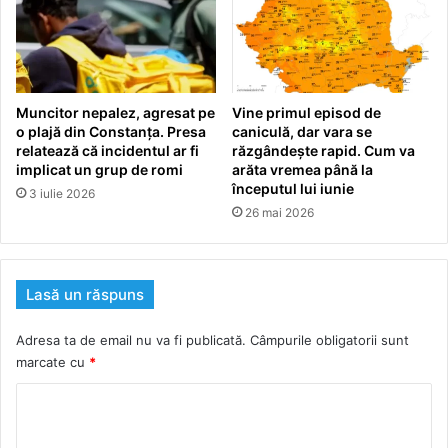
Muncitor nepalez, agresat pe
Vine primul episod de
o plajă din Constanța. Presa
caniculă, dar vara se
relatează că incidentul ar fi
răzgândește rapid. Cum va
implicat un grup de romi
arăta vremea până la
începutul lui iunie
3 iulie 2026
26 mai 2026
Lasă un răspuns
Adresa ta de email nu va fi publicată.
Câmpurile obligatorii sunt
marcate cu
*
C
o