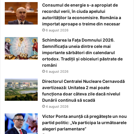
Consumul de energie s-a apropiat de
recordul verii, în ciuda apelului
autorităților la economisire. România a
importat aproape o treime din necesar
6 august 2026
Schimbarea la Fața Domnului 2026.
Semnificația uneia dintre cele mai
importante sărbători din calendarul
ortodox. Tradiții și obiceiuri păstrate de
români
6 august 2026
Directorul Centralei Nucleare Cernavodă
avertizează: Unitatea 2 mai poate
funcționa doar câteva zile dacă nivelul
Dunării continuă să scadă
4 august 2026
Victor Ponta anunță că pregătește un nou
partid politic: „Va participa la următoarele
alegeri parlamentare”