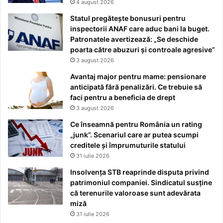
4 august 2026
Statul pregătește bonusuri pentru
inspectorii ANAF care aduc bani la buget.
Patronatele avertizează: „Se deschide
poarta către abuzuri și controale agresive”
3 august 2026
Avantaj major pentru mame: pensionare
anticipată fără penalizări. Ce trebuie să
faci pentru a beneficia de drept
3 august 2026
Ce înseamnă pentru România un rating
„junk”. Scenariul care ar putea scumpi
creditele și împrumuturile statului
31 iulie 2026
Insolvența STB reaprinde disputa privind
patrimoniul companiei. Sindicatul susține
că terenurile valoroase sunt adevărata
miză
31 iulie 2026