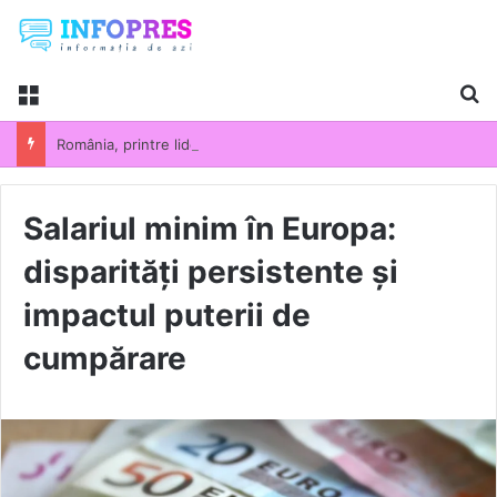
Menu
Ca
România, printre liderii UE la scumpirile din industrie. Prețurile producției industriale au crescut cu 13,5% într-un an
Salariul minim în Europa:
disparități persistente și
impactul puterii de
cumpărare