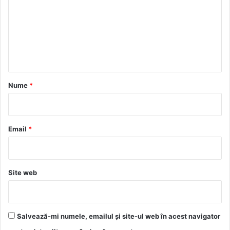
m
e
n
t
a
r
Nume
*
i
u
*
Email
*
Site web
Salvează-mi numele, emailul și site-ul web în acest navigator