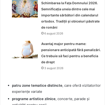
Schimbarea la Fața Domnului 2026.
Semnificația uneia dintre cele mai
importante sărbători din calendarul
ortodox. Tradiții și obiceiuri păstrate
de români
6 august 2026
Avantaj major pentru mame:
pensionare anticipată fără penalizări.
Ce trebuie să faci pentru a beneficia
de drept
3 august 2026
patru zone tematice distincte
, care oferă vizitatorilor
experiențe variate
programe artistice zilnice
, concerte, parade și
activități pentru copii