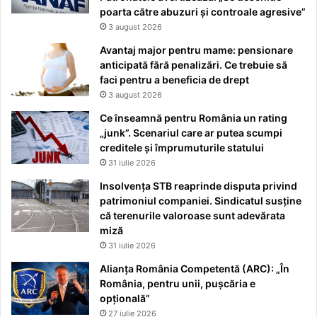
poarta către abuzuri și controale agresive”
3 august 2026
Avantaj major pentru mame: pensionare
anticipată fără penalizări. Ce trebuie să
faci pentru a beneficia de drept
3 august 2026
Ce înseamnă pentru România un rating
„junk”. Scenariul care ar putea scumpi
creditele și împrumuturile statului
31 iulie 2026
Insolvența STB reaprinde disputa privind
patrimoniul companiei. Sindicatul susține
că terenurile valoroase sunt adevărata
miză
31 iulie 2026
Alianța România Competentă (ARC): „În
România, pentru unii, pușcăria e
opțională”
27 iulie 2026