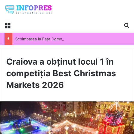
Menu
Ca
Schimbarea la Fața Domnului 2026. Semnificația uneia dintre cele mai importante sărbători din calendarul ortodox. Tradiții și obiceiuri păstrate de români
Craiova a obținut locul 1 în
competiția Best Christmas
Markets 2026