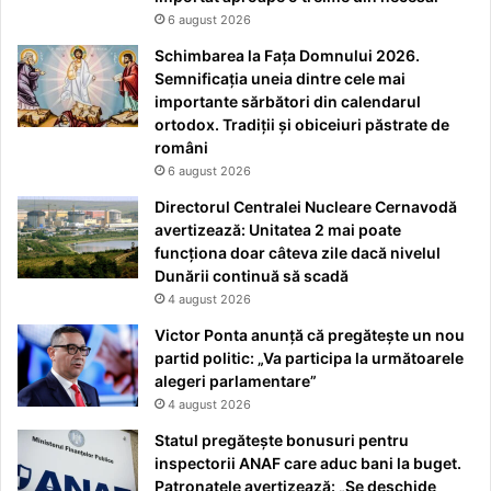
6 august 2026
Schimbarea la Fața Domnului 2026.
Semnificația uneia dintre cele mai
importante sărbători din calendarul
ortodox. Tradiții și obiceiuri păstrate de
români
6 august 2026
Directorul Centralei Nucleare Cernavodă
avertizează: Unitatea 2 mai poate
funcționa doar câteva zile dacă nivelul
Dunării continuă să scadă
4 august 2026
Victor Ponta anunță că pregătește un nou
partid politic: „Va participa la următoarele
alegeri parlamentare”
4 august 2026
Statul pregătește bonusuri pentru
inspectorii ANAF care aduc bani la buget.
Patronatele avertizează: „Se deschide