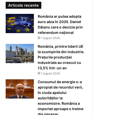
Articole recente
România ar putea adopta
euro abia în 2035. Daniel
Dăianu cere o decizie prin
referendum național
7 august 2026
România, printre liderii UE
la scumpirile din industrie.
Prețurile producției
industriale au crescut cu
13,5% într-un an
7 august 2026
Consumul de energie s-a
apropiat de recordul verii,
în ciuda apelului
autorităților la
economisire. România a
importat aproape o treime
din necesar