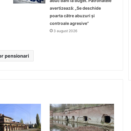
aduc bani la buget. Patronatele
avertizează: „Se deschide
poarta către abuzuri și
controale agresive”
3 august 2026
or pensionari