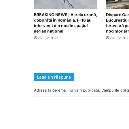
BREAKING NEWS | A treia dronă,
Dispare Gar
doborâtă în România. F-16 au
Bucureștiul
intervenit din nou în spațiul
feroviară p
aerian național
nod modern
26 iulie 2026
26 iulie 202
Lasă un răspuns
Adresa ta de email nu va fi publicată.
Câmpurile oblig
C
o
m
e