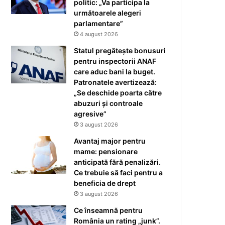
politic: „Va participa la
următoarele alegeri
parlamentare”
4 august 2026
Statul pregătește bonusuri
pentru inspectorii ANAF
care aduc bani la buget.
Patronatele avertizează:
„Se deschide poarta către
abuzuri și controale
agresive”
3 august 2026
Avantaj major pentru
mame: pensionare
anticipată fără penalizări.
Ce trebuie să faci pentru a
beneficia de drept
3 august 2026
Ce înseamnă pentru
România un rating „junk”.