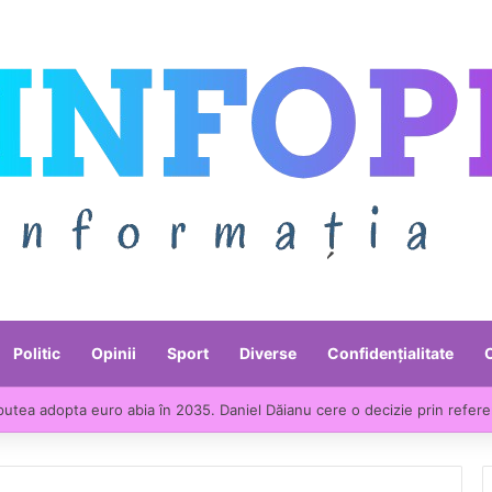
Politic
Opinii
Sport
Diverse
Confidențialitate
ntre liderii UE la scumpirile din industrie. Prețurile producției industria