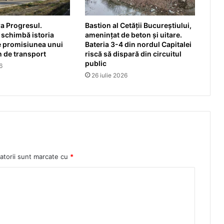
a Progresul.
Bastion al Cetății Bucureștiului,
 schimbă istoria
amenințat de beton și uitare.
e promisiunea unui
Bateria 3-4 din nordul Capitalei
 de transport
riscă să dispară din circuitul
public
6
26 iulie 2026
atorii sunt marcate cu
*