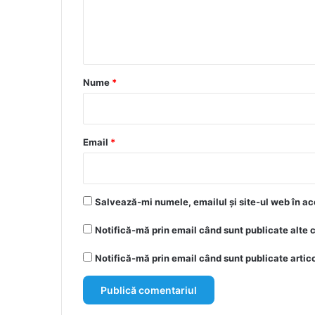
n
t
a
r
Nume
*
i
u
*
Email
*
Salvează-mi numele, emailul și site-ul web în ac
Notifică-mă prin email când sunt publicate alte 
Notifică-mă prin email când sunt publicate artico