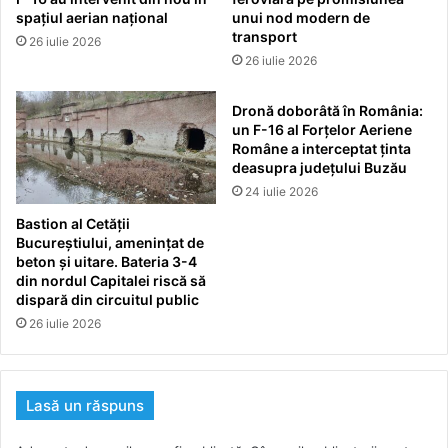
spațiul aerian național
unui nod modern de
transport
26 iulie 2026
26 iulie 2026
Dronă doborâtă în România:
un F-16 al Forțelor Aeriene
Române a interceptat ținta
deasupra județului Buzău
24 iulie 2026
Bastion al Cetății
Bucureștiului, amenințat de
beton și uitare. Bateria 3-4
din nordul Capitalei riscă să
dispară din circuitul public
26 iulie 2026
Lasă un răspuns