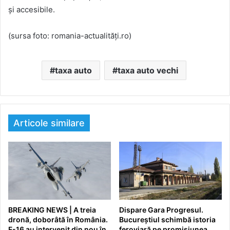
și accesibile.
(sursa foto: romania-actualități.ro)
taxa auto
taxa auto vechi
Articole similare
BREAKING NEWS | A treia
Dispare Gara Progresul.
dronă, doborâtă în România.
Bucureștiul schimbă istoria
F-16 au intervenit din nou în
feroviară pe promisiunea