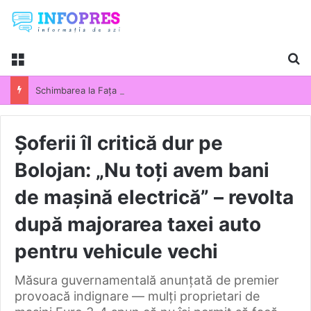
Menu
Ca
Schimbarea la Fața Domnului 2026. Semnificația uneia dintre cele mai importante sărbători din calendarul ortodox. Tradiții și obiceiuri păstrate de români
Șoferii îl critică dur pe
Bolojan: „Nu toți avem bani
de mașină electrică” – revolta
după majorarea taxei auto
pentru vehicule vechi
Măsura guvernamentală anunțată de premier
provoacă indignare — mulți proprietari de