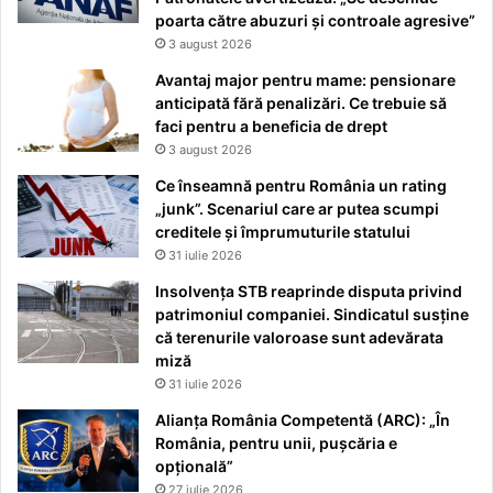
poarta către abuzuri și controale agresive”
3 august 2026
Avantaj major pentru mame: pensionare
anticipată fără penalizări. Ce trebuie să
faci pentru a beneficia de drept
3 august 2026
Ce înseamnă pentru România un rating
„junk”. Scenariul care ar putea scumpi
creditele și împrumuturile statului
31 iulie 2026
Insolvența STB reaprinde disputa privind
patrimoniul companiei. Sindicatul susține
că terenurile valoroase sunt adevărata
miză
31 iulie 2026
Alianța România Competentă (ARC): „În
România, pentru unii, pușcăria e
opțională”
27 iulie 2026