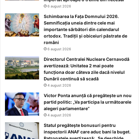
6 august 2026
Schimbarea la Fața Domnului 2026.
Semnificația uneia dintre cele mai
importante sărbători din calendarul
ortodox. Tradiții și obiceiuri păstrate de
români
6 august 2026
Directorul Centralei Nucleare Cernavodă
avertizează: Unitatea 2 mai poate
funcționa doar câteva zile dacă nivelul
Dunării continuă să scadă
4 august 2026
Victor Ponta anunță că pregătește un nou
partid politic: „Va participa la următoarele
alegeri parlamentare”
4 august 2026
Statul pregătește bonusuri pentru
inspectorii ANAF care aduc bani la buget.
Patronatele avertizează: „Se deschide