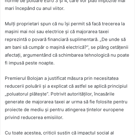
norme de poluare Euro 3 și 4, care vor plăti impozite mai
mari începând cu anul viitor.
Mulți proprietari spun că nu își permit să facă trecerea la
mașini mai noi sau electrice și că majorarea taxei
reprezintă o povară financiară suplimentară. „De unde să
am bani să cumpăr o mașină electrică?”, se plâng cetățenii
afectați, argumentând că schimbarea tehnologică nu poate
fi impusă peste noapte.
Premierul Bolojan a justificat măsura prin necesitatea
reducerii poluării și a explicat că astfel se aplică principiul
„poluatorul plătește”. Potrivit autorităților, încasările
generate de majorarea taxei ar urma să fie folosite pentru
proiecte de mediu și pentru atingerea țintelor europene
privind reducerea emisiilor.
Cu toate acestea, criticii susțin că impactul social al