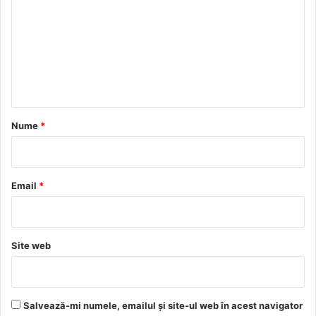
m
e
n
t
a
r
Nume
*
i
u
*
Email
*
Site web
Salvează-mi numele, emailul și site-ul web în acest navigator