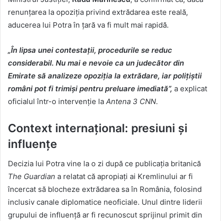
renunțarea la opoziția privind extrădarea este reală,
aducerea lui Potra în țară va fi mult mai rapidă.
„În lipsa unei contestații, procedurile se reduc
considerabil. Nu mai e nevoie ca un judecător din
Emirate să analizeze opoziția la extrădare, iar polițiștii
români pot fi trimiși pentru preluare imediată”,
a explicat
oficialul într-o intervenție la
Antena 3 CNN
.
Context internațional: presiuni și
influențe
Decizia lui Potra vine la o zi după ce publicația britanică
The Guardian
a relatat că apropiați ai Kremlinului ar fi
încercat să blocheze extrădarea sa în România, folosind
inclusiv canale diplomatice neoficiale. Unul dintre liderii
grupului de influență ar fi recunoscut sprijinul primit din