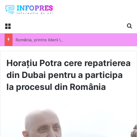
Menu
Ca
România, printre liderii UE la scumpirile din industrie. Prețurile producției industriale au crescut cu 13,5% într-un an
Horațiu Potra cere repatrierea
din Dubai pentru a participa
la procesul din România