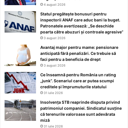
4 august 2026
Statul pregătește bonusuri pentru
inspectorii ANAF care aduc bani la buget.
Patronatele avertizează: „Se deschide
poarta către abuzuri și controale agresive”
3 august 2026
Avantaj major pentru mame: pensionare
anticipată fără penalizări. Ce trebuie să
faci pentru a beneficia de drept
3 august 2026
Ce înseamnă pentru România un rating
„junk”. Scenariul care ar putea scumpi
creditele și împrumuturile statului
31 iulie 2026
Insolvența STB reaprinde disputa privind
patrimoniul companiei. Sindicatul susține
că terenurile valoroase sunt adevărata
miză
31 iulie 2026