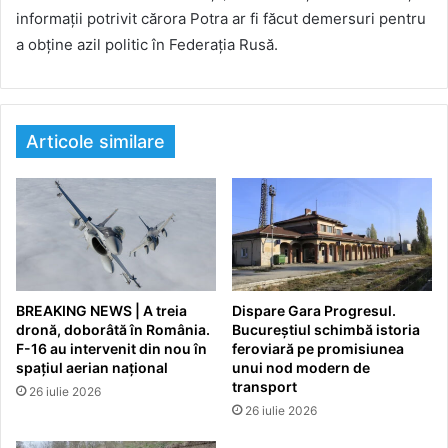
informații potrivit cărora Potra ar fi făcut demersuri pentru
a obține azil politic în Federația Rusă.
Articole similare
BREAKING NEWS | A treia
Dispare Gara Progresul.
dronă, doborâtă în România.
Bucureștiul schimbă istoria
F-16 au intervenit din nou în
feroviară pe promisiunea
spațiul aerian național
unui nod modern de
transport
26 iulie 2026
26 iulie 2026