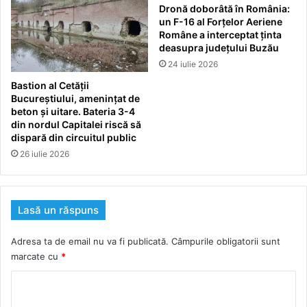
Dronă doborâtă în România:
un F-16 al Forțelor Aeriene
Române a interceptat ținta
deasupra județului Buzău
24 iulie 2026
Bastion al Cetății
Bucureștiului, amenințat de
beton și uitare. Bateria 3-4
din nordul Capitalei riscă să
dispară din circuitul public
26 iulie 2026
Lasă un răspuns
Adresa ta de email nu va fi publicată.
Câmpurile obligatorii sunt
marcate cu
*
C
o