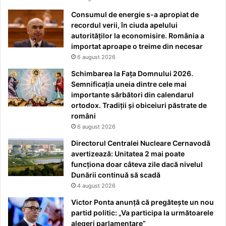
Consumul de energie s-a apropiat de
recordul verii, în ciuda apelului
autorităților la economisire. România a
importat aproape o treime din necesar
6 august 2026
Schimbarea la Fața Domnului 2026.
Semnificația uneia dintre cele mai
importante sărbători din calendarul
ortodox. Tradiții și obiceiuri păstrate de
români
6 august 2026
Directorul Centralei Nucleare Cernavodă
avertizează: Unitatea 2 mai poate
funcționa doar câteva zile dacă nivelul
Dunării continuă să scadă
4 august 2026
Victor Ponta anunță că pregătește un nou
partid politic: „Va participa la următoarele
alegeri parlamentare”