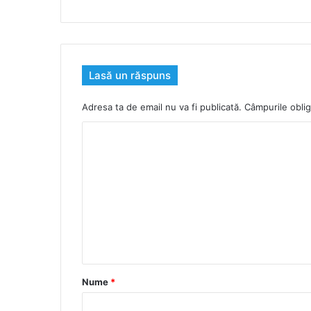
Lasă un răspuns
Adresa ta de email nu va fi publicată.
Câmpurile oblig
C
o
m
e
n
t
a
r
Nume
*
i