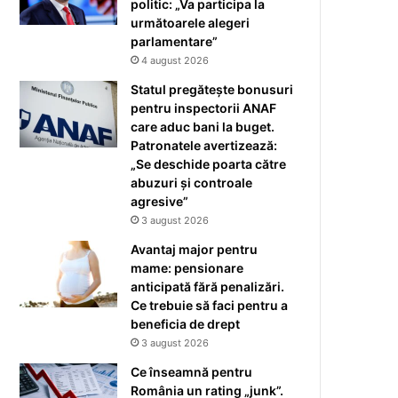
politic: „Va participa la
următoarele alegeri
parlamentare”
4 august 2026
Statul pregătește bonusuri
pentru inspectorii ANAF
care aduc bani la buget.
Patronatele avertizează:
„Se deschide poarta către
abuzuri și controale
agresive”
3 august 2026
Avantaj major pentru
mame: pensionare
anticipată fără penalizări.
Ce trebuie să faci pentru a
beneficia de drept
3 august 2026
Ce înseamnă pentru
România un rating „junk”.