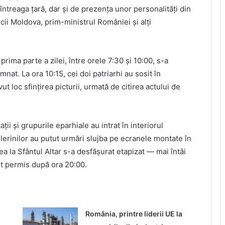
întreaga țară, dar și de prezența unor personalități din
cii Moldova, prim-ministrul României și alți
rima parte a zilei, între orele 7:30 și 10:00, s-a
nat. La ora 10:15, cei doi patriarhi au sosit în
ut loc sfințirea picturii, urmată de citirea actului de
ții și grupurile eparhiale au intrat în interiorul
elerinilor au putut urmări slujba pe ecranele montate în
a la Sfântul Altar s-a desfășurat etapizat — mai întâi
fost permis după ora 20:00.
o
România, printre liderii UE la