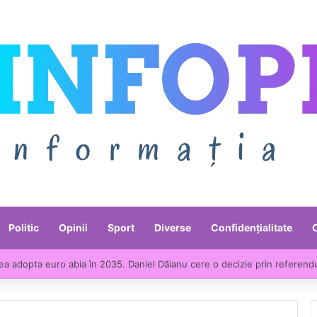
Politic
Opinii
Sport
Diverse
Confidențialitate
e liderii UE la scumpirile din industrie. Prețurile producției industriale a