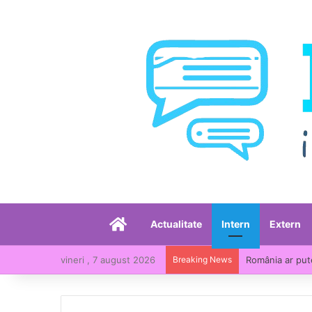
Acasă
Actualitate
Intern
Extern
vineri , 7 august 2026
Breaking News
România, printr