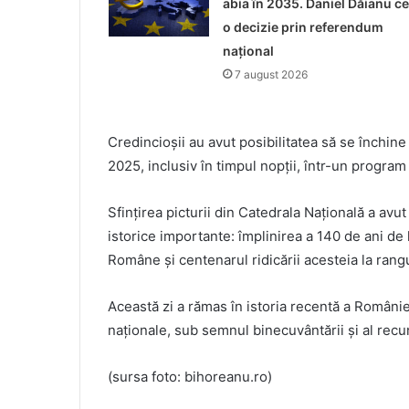
abia în 2035. Daniel Dăianu ce
o decizie prin referendum
național
7 august 2026
Credincioșii au avut posibilitatea să se închine 
2025, inclusiv în timpul nopții, într-un program
Sfințirea picturii din Catedrala Națională a av
istorice importante: împlinirea a 140 de ani de
Române și centenarul ridicării acesteia la rangu
Această zi a rămas în istoria recentă a României c
naționale, sub semnul binecuvântării și al recu
(sursa foto: bihoreanu.ro)