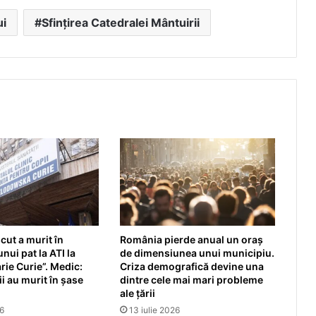
ui
Sfințirea Catedralei Mântuirii
ut a murit în
România pierde anual un oraș
nui pat la ATI la
de dimensiunea unui municipiu.
rie Curie”. Medic:
Criza demografică devine una
i au murit în șase
dintre cele mai mari probleme
ale țării
26
13 iulie 2026