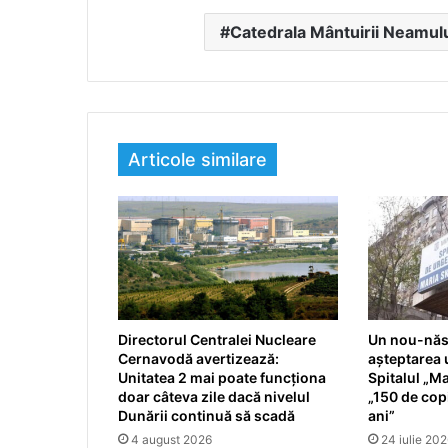
Catedrala Mântuirii Neamul
Articole similare
Directorul Centralei Nucleare
Un nou-născ
Cernavodă avertizează:
așteptarea u
Unitatea 2 mai poate funcționa
Spitalul „Ma
doar câteva zile dacă nivelul
„150 de copi
Dunării continuă să scadă
ani”
4 august 2026
24 iulie 20