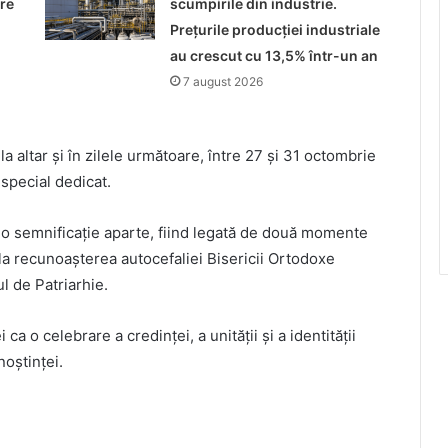
re
scumpirile din industrie.
Prețurile producției industriale
au crescut cu 13,5% într-un an
7 august 2026
la altar și în zilele următoare, între 27 și 31 octombrie
 special dedicat.
ut o semnificație aparte, fiind legată de două momente
 la recunoașterea autocefaliei Bisericii Ortodoxe
l de Patriarhie.
a o celebrare a credinței, a unității și a identității
noștinței.