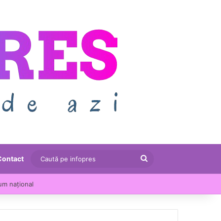
Caută
Contact
pe
u crescut cu 13,5% într-un an
infopres