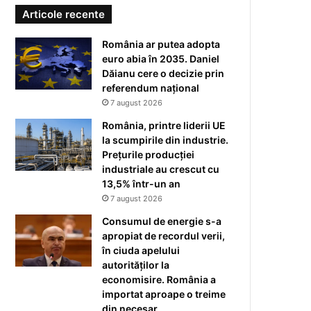
Articole recente
România ar putea adopta
euro abia în 2035. Daniel
Dăianu cere o decizie prin
referendum național
7 august 2026
România, printre liderii UE
la scumpirile din industrie.
Prețurile producției
industriale au crescut cu
13,5% într-un an
7 august 2026
Consumul de energie s-a
apropiat de recordul verii,
în ciuda apelului
autorităților la
economisire. România a
importat aproape o treime
din necesar