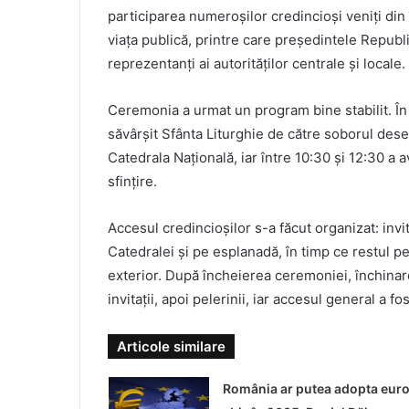
participarea numeroșilor credincioși veniți din 
viața publică, printre care președintele Republi
reprezentanți ai autorităților centrale și locale.
Ceremonia a urmat un program bine stabilit. În p
săvârșit Sfânta Liturghie de către soborul desem
Catedrala Națională, iar între 10:30 și 12:30 a av
sfințire.
Accesul credincioșilor s-a făcut organizat: invita
Catedralei și pe esplanadă, în timp ce restul p
exterior. După încheierea ceremoniei, închinare
invitații, apoi pelerinii, iar accesul general a 
Articole similare
România ar putea adopta eur