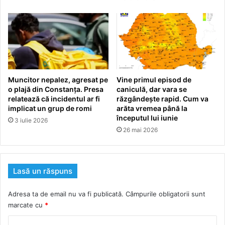
Muncitor nepalez, agresat pe
Vine primul episod de
o plajă din Constanța. Presa
caniculă, dar vara se
relatează că incidentul ar fi
răzgândește rapid. Cum va
implicat un grup de romi
arăta vremea până la
începutul lui iunie
3 iulie 2026
26 mai 2026
Lasă un răspuns
Adresa ta de email nu va fi publicată.
Câmpurile obligatorii sunt
marcate cu
*
C