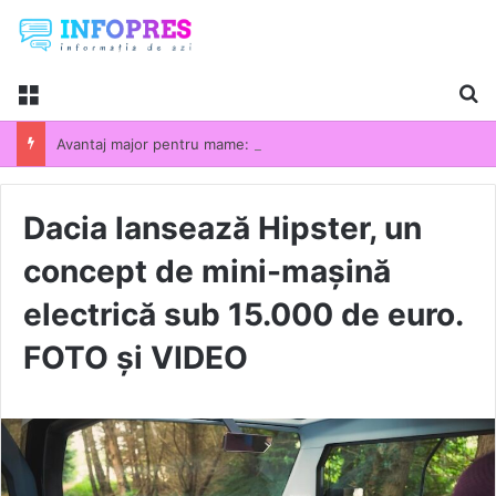
Menu
Ca
Avantaj major pentru mame: pensionare anticipată fără penalizări. Ce trebuie să faci pentru a beneficia de drept
Dacia lansează Hipster, un
concept de mini-mașină
electrică sub 15.000 de euro.
FOTO și VIDEO