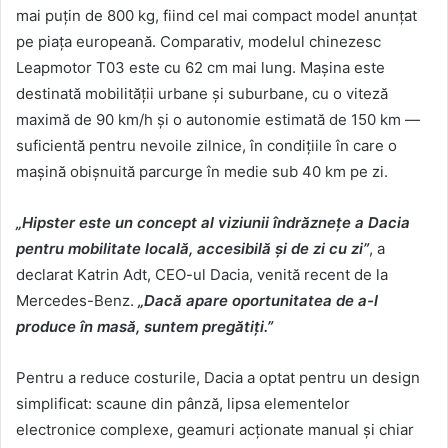
mai puțin de 800 kg, fiind cel mai compact model anunțat
pe piața europeană. Comparativ, modelul chinezesc
Leapmotor T03 este cu 62 cm mai lung. Mașina este
destinată mobilității urbane și suburbane, cu o viteză
maximă de 90 km/h și o autonomie estimată de 150 km —
suficientă pentru nevoile zilnice, în condițiile în care o
mașină obișnuită parcurge în medie sub 40 km pe zi.
„Hipster este un concept al viziunii îndrăznețe a Dacia
pentru mobilitate locală, accesibilă și de zi cu zi”
, a
declarat Katrin Adt, CEO-ul Dacia, venită recent de la
Mercedes-Benz.
„Dacă apare oportunitatea de a-l
produce în masă, suntem pregătiți.”
Pentru a reduce costurile, Dacia a optat pentru un design
simplificat: scaune din pânză, lipsa elementelor
electronice complexe, geamuri acționate manual și chiar