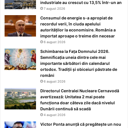
industriale au crescut cu 13,5% într-un an
7 august 2026
Consumul de energie s-a apropiat de
recordul verii, în ciuda apelului
autorităților la economisire. România a
importat aproape o treime din necesar
6 august 2026
Schimbarea la Fața Domnului 2026.
Semnificația uneia dintre cele mai
importante sărbători din calendarul
ortodox. Tradiții și obiceiuri păstrate de
români
6 august 2026
Directorul Centralei Nucleare Cernavodă
avertizează: Unitatea 2 mai poate
funcționa doar câteva zile dacă nivelul
Dunării continuă să scadă
4 august 2026
Victor Ponta anunță că pregătește un nou