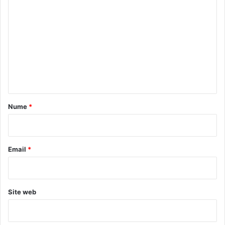
o
m
e
n
t
a
r
Nume
*
i
u
*
Email
*
Site web