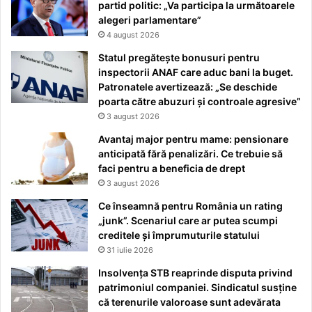
partid politic: „Va participa la următoarele
alegeri parlamentare”
4 august 2026
Statul pregătește bonusuri pentru
inspectorii ANAF care aduc bani la buget.
Patronatele avertizează: „Se deschide
poarta către abuzuri și controale agresive”
3 august 2026
Avantaj major pentru mame: pensionare
anticipată fără penalizări. Ce trebuie să
faci pentru a beneficia de drept
3 august 2026
Ce înseamnă pentru România un rating
„junk”. Scenariul care ar putea scumpi
creditele și împrumuturile statului
31 iulie 2026
Insolvența STB reaprinde disputa privind
patrimoniul companiei. Sindicatul susține
că terenurile valoroase sunt adevărata