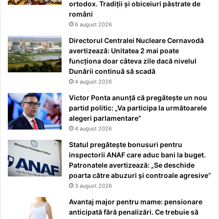
ortodox. Tradiții și obiceiuri păstrate de
români
6 august 2026
Directorul Centralei Nucleare Cernavodă
avertizează: Unitatea 2 mai poate
funcționa doar câteva zile dacă nivelul
Dunării continuă să scadă
4 august 2026
Victor Ponta anunță că pregătește un nou
partid politic: „Va participa la următoarele
alegeri parlamentare”
4 august 2026
Statul pregătește bonusuri pentru
inspectorii ANAF care aduc bani la buget.
Patronatele avertizează: „Se deschide
poarta către abuzuri și controale agresive”
3 august 2026
Avantaj major pentru mame: pensionare
anticipată fără penalizări. Ce trebuie să