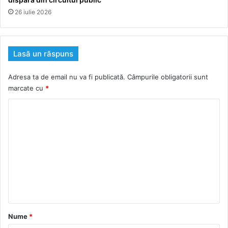
26 iulie 2026
Lasă un răspuns
Adresa ta de email nu va fi publicată.
Câmpurile obligatorii sunt
marcate cu
*
C
o
m
e
n
t
a
r
Nume
*