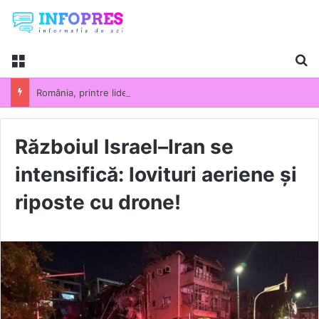
Menu
Ca
România, printre liderii UE la scumpirile din industrie. Prețurile producției industriale au crescut cu 13,5% într-un an
Războiul Israel–Iran se
intensifică: lovituri aeriene și
riposte cu drone!