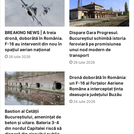
BREAKING NEWS | A treia
Dispare Gara Progresul.
dronă, doborâtă în România.
Bucureștiul schimbă istoria
F-16 au intervenit din nou în
feroviară pe promisiunea
spațiul aerian național
unui nod modern de
transport
26 iulie 2026
26 iulie 2026
Dronă doborâtă în România:
un F-16 al Forțelor Aeriene
Române a interceptat ținta
deasupra județului Buzău
24 iulie 2026
Bastion al Cetății
Bucureștiului, amenințat de
beton și uitare. Bateria 3-4
din nordul Capitalei riscă să
dispară din circuitul public