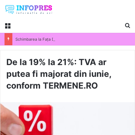
Menu
Ca
Schimbarea la Fața Domnului 2026. Semnificația uneia dintre cele mai importante sărbători din calendarul ortodox. Tradiții și obiceiuri păstrate de români
De la 19% la 21%: TVA ar
putea fi majorat din iunie,
conform TERMENE.RO