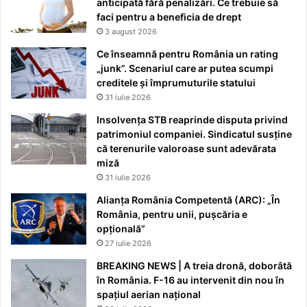
anticipată fără penalizări. Ce trebuie să
faci pentru a beneficia de drept
3 august 2026
Ce înseamnă pentru România un rating
„junk”. Scenariul care ar putea scumpi
creditele și împrumuturile statului
31 iulie 2026
Insolvența STB reaprinde disputa privind
patrimoniul companiei. Sindicatul susține
că terenurile valoroase sunt adevărata
miză
31 iulie 2026
Alianța România Competentă (ARC): „În
România, pentru unii, pușcăria e
opțională”
27 iulie 2026
BREAKING NEWS | A treia dronă, doborâtă
în România. F-16 au intervenit din nou în
spațiul aerian național