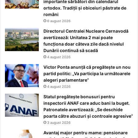
importante sărbători din calendarul
ortodox. Tradiții și obiceiuri păstrate de
români
6 august 2026
Directorul Centralei Nucleare Cernavodă
avertizează: Unitatea 2 mai poate
funcționa doar câteva zile dacă nivelul
Dunării continuă să scadă
4 august 2026
Victor Ponta anunță că pregătește un nou
partid politic: „Va participa la următoarele
alegeri parlamentare”
4 august 2026
Statul pregătește bonusuri pentru
inspectorii ANAF care aduc bani la buget.
Patronatele avertizează: „Se deschide
poarta către abuzuri și controale agresive”
3 august 2026
Avantaj major pentru mame: pensionare