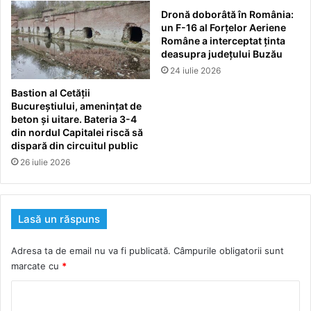
Dronă doborâtă în România:
un F-16 al Forțelor Aeriene
Române a interceptat ținta
deasupra județului Buzău
24 iulie 2026
Bastion al Cetății
Bucureștiului, amenințat de
beton și uitare. Bateria 3-4
din nordul Capitalei riscă să
dispară din circuitul public
26 iulie 2026
Lasă un răspuns
Adresa ta de email nu va fi publicată.
Câmpurile obligatorii sunt
marcate cu
*
C