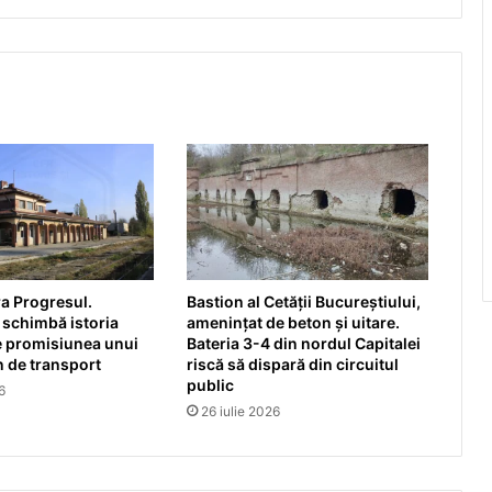
a Progresul.
Bastion al Cetății Bucureștiului,
 schimbă istoria
amenințat de beton și uitare.
e promisiunea unui
Bateria 3-4 din nordul Capitalei
 de transport
riscă să dispară din circuitul
public
6
26 iulie 2026