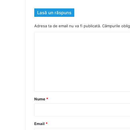
Lasă un răspuns
Adresa ta de email nu va fi publicată.
Câmpurile oblig
C
o
m
e
n
t
a
r
Nume
*
i
u
*
Email
*