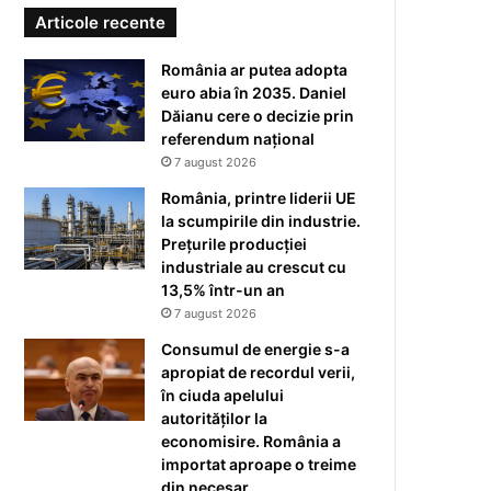
Articole recente
România ar putea adopta
euro abia în 2035. Daniel
Dăianu cere o decizie prin
referendum național
7 august 2026
România, printre liderii UE
la scumpirile din industrie.
Prețurile producției
industriale au crescut cu
13,5% într-un an
7 august 2026
Consumul de energie s-a
apropiat de recordul verii,
în ciuda apelului
autorităților la
economisire. România a
importat aproape o treime
din necesar