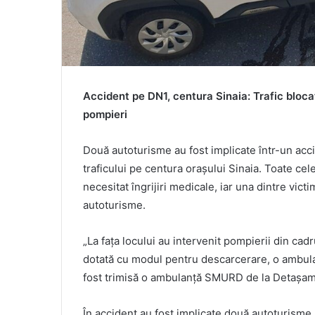
Accident pe DN1, centura Sinaia: Trafic bloca
pompieri
Două autoturisme au fost implicate într-un accid
traficului pe centura orașului Sinaia. Toate cel
necesitat îngrijiri medicale, iar una dintre vict
autoturisme.
„La fața locului au intervenit pompierii din ca
dotată cu modul pentru descarcerare, o ambula
fost trimisă o ambulanță SMURD de la Detașa
În accident au fost implicate două autoturisme, 