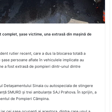
t complet, șase victime, una extrasă din mașină de
ent rutier recent, care a dus la blocarea totală a
e șase persoane aflate în vehiculele implicate au
ime a fost extrasă de pompieri dintr-unul dintre
drul Detașamentului Sinaia cu autospeciala de stingere
nță SMURD și trei ambulanțe SAJ Prahova. În sprijin, a
mentul de Pompieri Câmpina.
iar cei șase ocupanți ai acestora, dintre care unul a