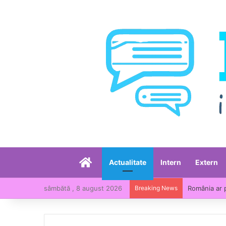
Acasă
Actualitate
Intern
Extern
sâmbătă , 8 august 2026
Breaking News
România ar 