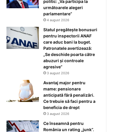
politic: „Va participa la
următoarele alegeri
parlamentare”
4 august 2026
Statul pregătește bonusuri
pentru inspectorii ANAF
care aduc bani la buget.
Patronatele avertizează:
„Se deschide poarta către
abuzuri și controale
agresive”
3 august 2026
Avantaj major pentru
mame: pensionare
anticipată fără penalizări.
Ce trebuie să faci pentru a
beneficia de drept
3 august 2026
Ce înseamnă pentru
România un rating „junk”.