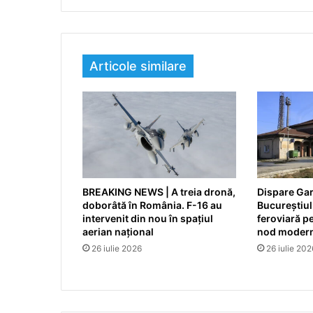
Articole similare
BREAKING NEWS | A treia dronă,
Dispare Gar
doborâtă în România. F-16 au
Bucureștiul
intervenit din nou în spațiul
feroviară p
aerian național
nod modern
26 iulie 2026
26 iulie 202