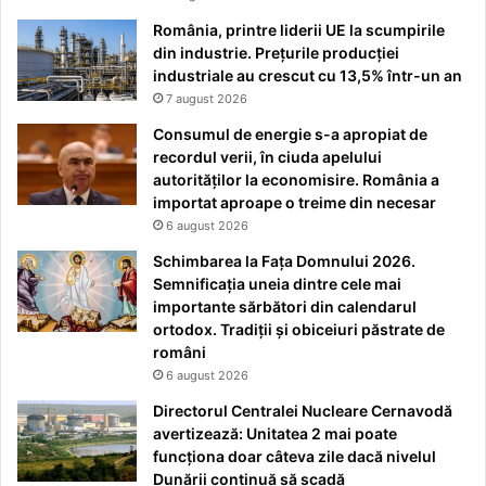
România, printre liderii UE la scumpirile
din industrie. Prețurile producției
industriale au crescut cu 13,5% într-un an
7 august 2026
Consumul de energie s-a apropiat de
recordul verii, în ciuda apelului
autorităților la economisire. România a
importat aproape o treime din necesar
6 august 2026
Schimbarea la Fața Domnului 2026.
Semnificația uneia dintre cele mai
importante sărbători din calendarul
ortodox. Tradiții și obiceiuri păstrate de
români
6 august 2026
Directorul Centralei Nucleare Cernavodă
avertizează: Unitatea 2 mai poate
funcționa doar câteva zile dacă nivelul
Dunării continuă să scadă