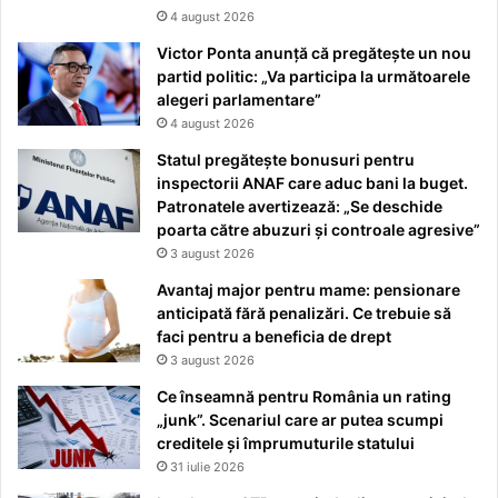
4 august 2026
Victor Ponta anunță că pregătește un nou
partid politic: „Va participa la următoarele
alegeri parlamentare”
4 august 2026
Statul pregătește bonusuri pentru
inspectorii ANAF care aduc bani la buget.
Patronatele avertizează: „Se deschide
poarta către abuzuri și controale agresive”
3 august 2026
Avantaj major pentru mame: pensionare
anticipată fără penalizări. Ce trebuie să
faci pentru a beneficia de drept
3 august 2026
Ce înseamnă pentru România un rating
„junk”. Scenariul care ar putea scumpi
creditele și împrumuturile statului
31 iulie 2026