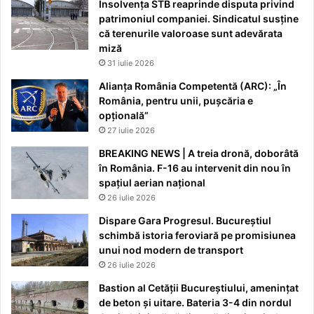
Insolvența STB reaprinde disputa privind
patrimoniul companiei. Sindicatul susține
că terenurile valoroase sunt adevărata
miză
31 iulie 2026
Alianța România Competentă (ARC): „În
România, pentru unii, pușcăria e
opțională”
27 iulie 2026
BREAKING NEWS | A treia dronă, doborâtă
în România. F-16 au intervenit din nou în
spațiul aerian național
26 iulie 2026
Dispare Gara Progresul. Bucureștiul
schimbă istoria feroviară pe promisiunea
unui nod modern de transport
26 iulie 2026
Bastion al Cetății Bucureștiului, amenințat
de beton și uitare. Bateria 3-4 din nordul