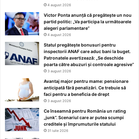
4 august 2026
Victor Ponta anunță că pregătește un nou
partid politic: „Va participa la următoarele
alegeri parlamentare”
4 august 2026
Statul pregătește bonusuri pentru
inspectorii ANAF care aduc bani la buget.
Patronatele avertizează: „Se deschide
poarta către abuzuri și controale agresive”
3 august 2026
Avantaj major pentru mame: pensionare
anticipată fără penalizări. Ce trebuie să
faci pentru a beneficia de drept
3 august 2026
Ce înseamnă pentru România un rating
„junk”. Scenariul care ar putea scumpi
creditele și împrumuturile statului
31 iulie 2026