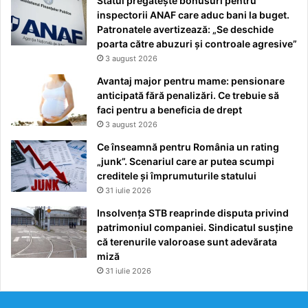
Statul pregătește bonusuri pentru
inspectorii ANAF care aduc bani la buget.
Patronatele avertizează: „Se deschide
poarta către abuzuri și controale agresive”
3 august 2026
Avantaj major pentru mame: pensionare
anticipată fără penalizări. Ce trebuie să
faci pentru a beneficia de drept
3 august 2026
Ce înseamnă pentru România un rating
„junk”. Scenariul care ar putea scumpi
creditele și împrumuturile statului
31 iulie 2026
Insolvența STB reaprinde disputa privind
patrimoniul companiei. Sindicatul susține
că terenurile valoroase sunt adevărata
miză
31 iulie 2026