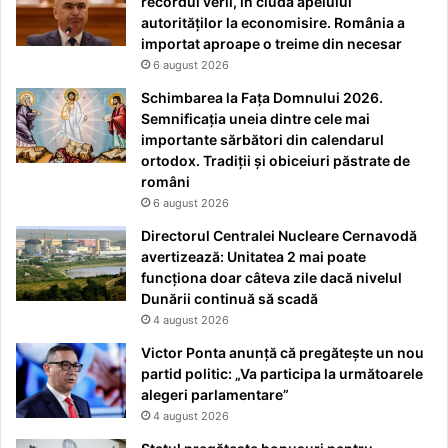
recordul verii, în ciuda apelului
autorităților la economisire. România a
importat aproape o treime din necesar
6 august 2026
Schimbarea la Fața Domnului 2026.
Semnificația uneia dintre cele mai
importante sărbători din calendarul
ortodox. Tradiții și obiceiuri păstrate de
români
6 august 2026
Directorul Centralei Nucleare Cernavodă
avertizează: Unitatea 2 mai poate
funcționa doar câteva zile dacă nivelul
Dunării continuă să scadă
4 august 2026
Victor Ponta anunță că pregătește un nou
partid politic: „Va participa la următoarele
alegeri parlamentare”
4 august 2026