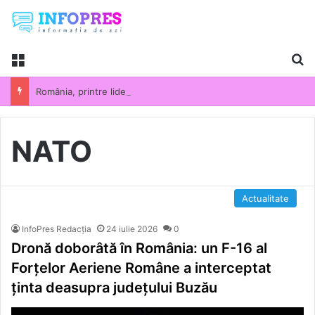
Menu
Ca
România, printre liderii UE la scumpirile din industrie. Prețurile producției industriale au crescut cu 13,5% într-un an
NATO
Actualitate
InfoPres Redacția
24 iulie 2026
0
Dronă doborâtă în România: un F-16 al
Forțelor Aeriene Române a interceptat
ținta deasupra județului Buzău