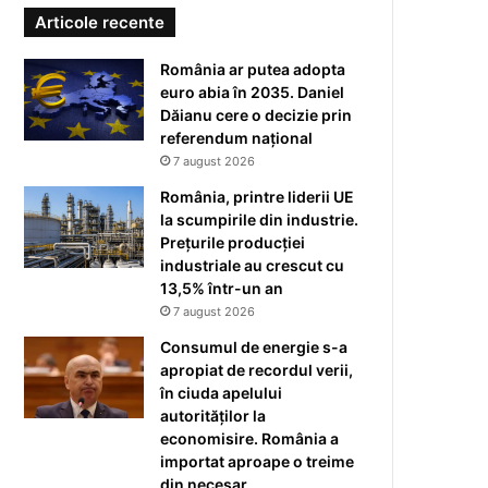
Articole recente
România ar putea adopta
euro abia în 2035. Daniel
Dăianu cere o decizie prin
referendum național
7 august 2026
România, printre liderii UE
la scumpirile din industrie.
Prețurile producției
industriale au crescut cu
13,5% într-un an
7 august 2026
Consumul de energie s-a
apropiat de recordul verii,
în ciuda apelului
autorităților la
economisire. România a
importat aproape o treime
din necesar