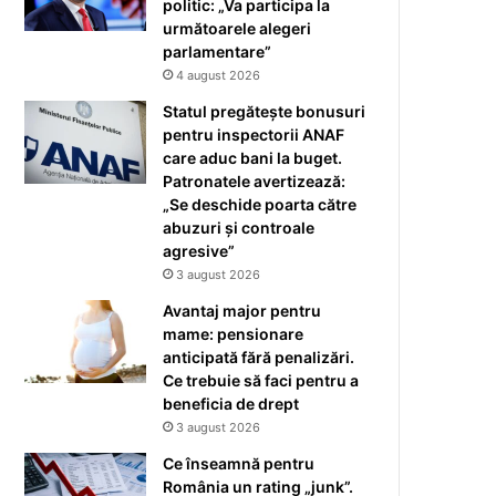
politic: „Va participa la
următoarele alegeri
parlamentare”
4 august 2026
Statul pregătește bonusuri
pentru inspectorii ANAF
care aduc bani la buget.
Patronatele avertizează:
„Se deschide poarta către
abuzuri și controale
agresive”
3 august 2026
Avantaj major pentru
mame: pensionare
anticipată fără penalizări.
Ce trebuie să faci pentru a
beneficia de drept
3 august 2026
Ce înseamnă pentru
România un rating „junk”.