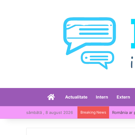
Acasă
Actualitate
Intern
Extern
sâmbătă , 8 august 2026
Breaking News
România ar 