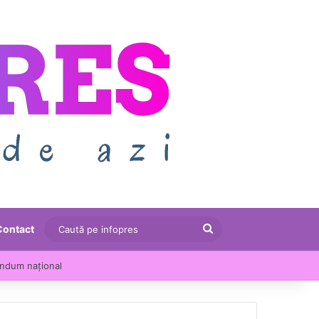
Caută
Contact
pe
endum național
infopres