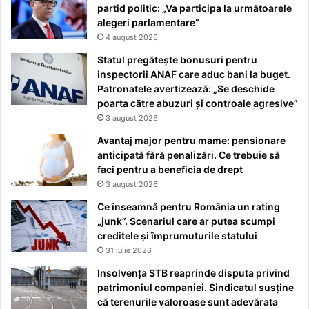
partid politic: „Va participa la următoarele
alegeri parlamentare”
4 august 2026
Statul pregătește bonusuri pentru
inspectorii ANAF care aduc bani la buget.
Patronatele avertizează: „Se deschide
poarta către abuzuri și controale agresive”
3 august 2026
Avantaj major pentru mame: pensionare
anticipată fără penalizări. Ce trebuie să
faci pentru a beneficia de drept
3 august 2026
Ce înseamnă pentru România un rating
„junk”. Scenariul care ar putea scumpi
creditele și împrumuturile statului
31 iulie 2026
Insolvența STB reaprinde disputa privind
patrimoniul companiei. Sindicatul susține
că terenurile valoroase sunt adevărata