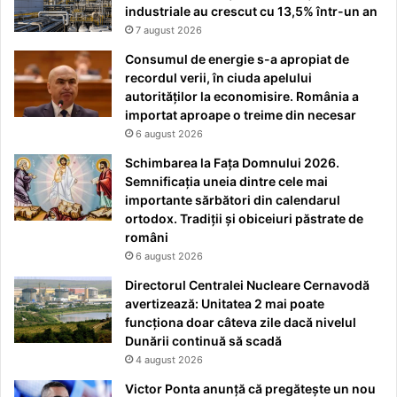
industriale au crescut cu 13,5% într-un an
7 august 2026
Consumul de energie s-a apropiat de
recordul verii, în ciuda apelului
autorităților la economisire. România a
importat aproape o treime din necesar
6 august 2026
Schimbarea la Fața Domnului 2026.
Semnificația uneia dintre cele mai
importante sărbători din calendarul
ortodox. Tradiții și obiceiuri păstrate de
români
6 august 2026
Directorul Centralei Nucleare Cernavodă
avertizează: Unitatea 2 mai poate
funcționa doar câteva zile dacă nivelul
Dunării continuă să scadă
4 august 2026
Victor Ponta anunță că pregătește un nou