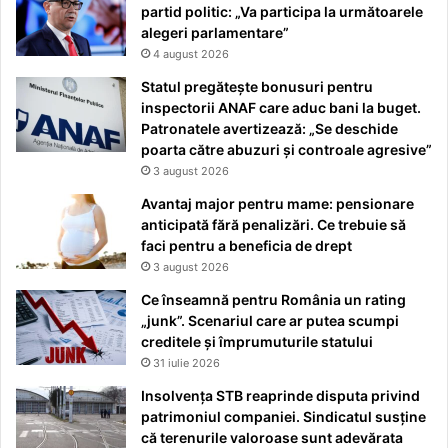
partid politic: „Va participa la următoarele
alegeri parlamentare”
4 august 2026
Statul pregătește bonusuri pentru
inspectorii ANAF care aduc bani la buget.
Patronatele avertizează: „Se deschide
poarta către abuzuri și controale agresive”
3 august 2026
Avantaj major pentru mame: pensionare
anticipată fără penalizări. Ce trebuie să
faci pentru a beneficia de drept
3 august 2026
Ce înseamnă pentru România un rating
„junk”. Scenariul care ar putea scumpi
creditele și împrumuturile statului
31 iulie 2026
Insolvența STB reaprinde disputa privind
patrimoniul companiei. Sindicatul susține
că terenurile valoroase sunt adevărata