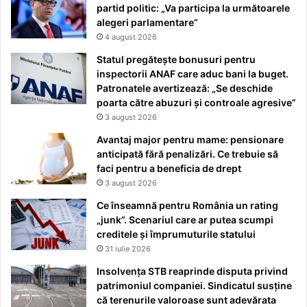
partid politic: „Va participa la următoarele
alegeri parlamentare”
4 august 2026
Statul pregătește bonusuri pentru
inspectorii ANAF care aduc bani la buget.
Patronatele avertizează: „Se deschide
poarta către abuzuri și controale agresive”
3 august 2026
Avantaj major pentru mame: pensionare
anticipată fără penalizări. Ce trebuie să
faci pentru a beneficia de drept
3 august 2026
Ce înseamnă pentru România un rating
„junk”. Scenariul care ar putea scumpi
creditele și împrumuturile statului
31 iulie 2026
Insolvența STB reaprinde disputa privind
patrimoniul companiei. Sindicatul susține
că terenurile valoroase sunt adevărata