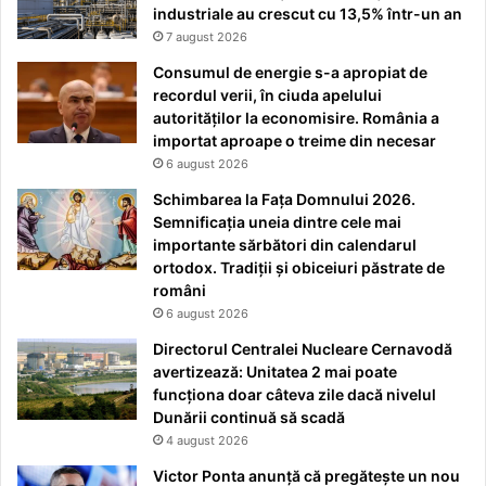
industriale au crescut cu 13,5% într-un an
7 august 2026
Consumul de energie s-a apropiat de
recordul verii, în ciuda apelului
autorităților la economisire. România a
importat aproape o treime din necesar
6 august 2026
Schimbarea la Fața Domnului 2026.
Semnificația uneia dintre cele mai
importante sărbători din calendarul
ortodox. Tradiții și obiceiuri păstrate de
români
6 august 2026
Directorul Centralei Nucleare Cernavodă
avertizează: Unitatea 2 mai poate
funcționa doar câteva zile dacă nivelul
Dunării continuă să scadă
4 august 2026
Victor Ponta anunță că pregătește un nou