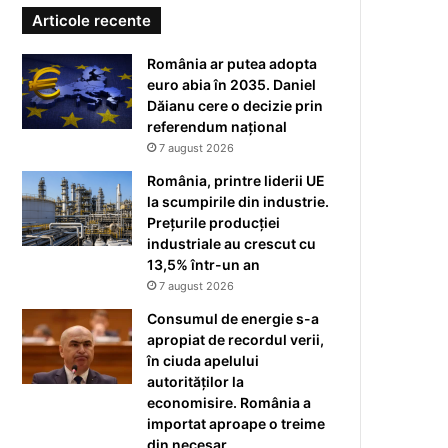
Articole recente
România ar putea adopta
euro abia în 2035. Daniel
Dăianu cere o decizie prin
referendum național
7 august 2026
România, printre liderii UE
la scumpirile din industrie.
Prețurile producției
industriale au crescut cu
13,5% într-un an
7 august 2026
Consumul de energie s-a
apropiat de recordul verii,
în ciuda apelului
autorităților la
economisire. România a
importat aproape o treime
din necesar