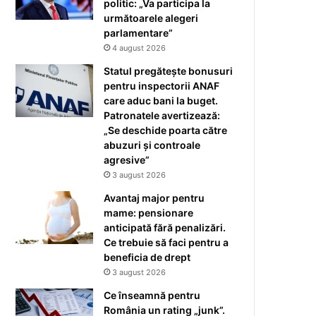
politic: „Va participa la
următoarele alegeri
parlamentare”
4 august 2026
Statul pregătește bonusuri
pentru inspectorii ANAF
care aduc bani la buget.
Patronatele avertizează:
„Se deschide poarta către
abuzuri și controale
agresive”
3 august 2026
Avantaj major pentru
mame: pensionare
anticipată fără penalizări.
Ce trebuie să faci pentru a
beneficia de drept
3 august 2026
Ce înseamnă pentru
România un rating „junk”.