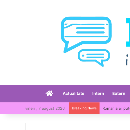
Acasă
Actualitate
Intern
Extern
vineri , 7 august 2026
Breaking News
România ar put