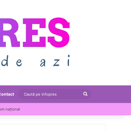
Caută
Contact
pe
um național
infopres