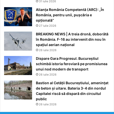
31 iulie 2026
Alianța România Competentă (ARC): „În
România, pentru unii, pușcăria e
opțională”
27 iulie 2026
BREAKING NEWS | A treia dronă, doborâtă
în România. F-16 au intervenit din nou în
spațiul aerian național
26 iulie 2026
Dispare Gara Progresul. Bucureștiul
schimbă istoria feroviară pe promisiunea
unui nod modern de transport
26 iulie 2026
Bastion al Cetății Bucureștiului, amenințat
de beton și uitare. Bateria 3-4 din nordul
Capitalei riscă să dispară din circuitul
public
26 iulie 2026