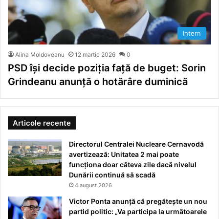
Intern
Alina Moldoveanu
12 martie 2026
0
PSD își decide poziția față de buget: Sorin
Grindeanu anunță o hotărâre duminică
Articole recente
Directorul Centralei Nucleare Cernavodă
avertizează: Unitatea 2 mai poate
funcționa doar câteva zile dacă nivelul
Dunării continuă să scadă
4 august 2026
Victor Ponta anunță că pregătește un nou
partid politic: „Va participa la următoarele