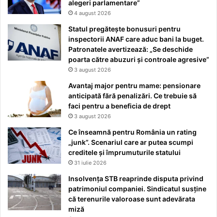
alegeri parlamentare”
4 august 2026
Statul pregătește bonusuri pentru
inspectorii ANAF care aduc bani la buget.
Patronatele avertizează: „Se deschide
poarta către abuzuri și controale agresive”
3 august 2026
Avantaj major pentru mame: pensionare
anticipată fără penalizări. Ce trebuie să
faci pentru a beneficia de drept
3 august 2026
Ce înseamnă pentru România un rating
„junk”. Scenariul care ar putea scumpi
creditele și împrumuturile statului
31 iulie 2026
Insolvența STB reaprinde disputa privind
patrimoniul companiei. Sindicatul susține
că terenurile valoroase sunt adevărata
miză