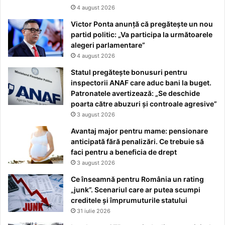
4 august 2026
Victor Ponta anunță că pregătește un nou
partid politic: „Va participa la următoarele
alegeri parlamentare”
4 august 2026
Statul pregătește bonusuri pentru
inspectorii ANAF care aduc bani la buget.
Patronatele avertizează: „Se deschide
poarta către abuzuri și controale agresive”
3 august 2026
Avantaj major pentru mame: pensionare
anticipată fără penalizări. Ce trebuie să
faci pentru a beneficia de drept
3 august 2026
Ce înseamnă pentru România un rating
„junk”. Scenariul care ar putea scumpi
creditele și împrumuturile statului
31 iulie 2026