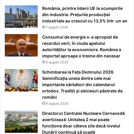
România, printre liderii UE la scumpirile
din industrie. Prețurile producției
industriale au crescut cu 13,5% într-un an
7 august 2026
Consumul de energie s-a apropiat de
recordul verii, în ciuda apelului
autorităților la economisire. România a
importat aproape o treime din necesar
6 august 2026
Schimbarea la Fața Domnului 2026.
Semnificația uneia dintre cele mai
importante sărbători din calendarul
ortodox. Tradiții și obiceiuri păstrate de
români
6 august 2026
Directorul Centralei Nucleare Cernavodă
avertizează: Unitatea 2 mai poate
funcționa doar câteva zile dacă nivelul
Dunării continuă să scadă