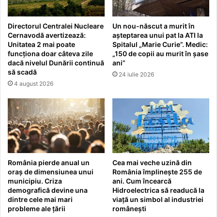
Directorul Centralei Nucleare
Un nou-născut a murit în
Cernavodă avertizează:
așteptarea unui pat la ATI la
Unitatea 2 mai poate
Spitalul „Marie Curie”. Medic:
funcționa doar câteva zile
„150 de copii au murit în șase
dacă nivelul Dunării continuă
ani”
să scadă
24 iulie 2026
4 august 2026
România pierde anual un
Cea mai veche uzină din
oraș de dimensiunea unui
România împlinește 255 de
municipiu. Criza
ani. Cum încearcă
demografică devine una
Hidroelectrica să readucă la
dintre cele mai mari
viață un simbol al industriei
probleme ale țării
românești