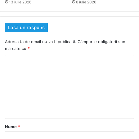
13 iulie 2026
8 iulie 2026
Lasă un răspuns
Adresa ta de email nu va fi publicată.
Câmpurile obligatorii sunt
marcate cu
*
C
o
m
e
n
t
a
r
Nume
*
i