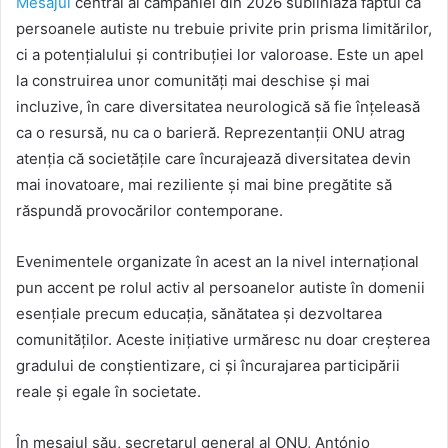
Mesajul
central al campaniei din 2026 subliniază faptul că
persoanele autiste nu trebuie privite prin prisma limitărilor,
ci a potențialului și contribuției lor valoroase. Este un apel
la construirea unor comunități mai deschise și mai
incluzive, în care diversitatea neurologică să fie înțeleasă
ca o resursă, nu ca o barieră. Reprezentanții ONU atrag
atenția că societățile care încurajează diversitatea devin
mai inovatoare, mai reziliente și mai bine pregătite să
răspundă provocărilor contemporane.
Evenimentele organizate în acest an la nivel internațional
pun accent pe rolul activ al persoanelor autiste în domenii
esențiale precum educația, sănătatea și dezvoltarea
comunităților. Aceste inițiative urmăresc nu doar creșterea
gradului de conștientizare, ci și încurajarea participării
reale și egale în societate.
În mesajul său, secretarul general al ONU, António