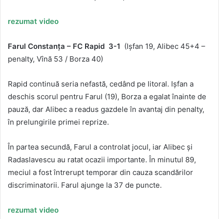
rezumat video
Farul Constanța – FC Rapid 3-1
(Ișfan 19, Alibec 45+4 –
penalty, Vînă 53 / Borza 40)
Rapid continuă seria nefastă, cedând pe litoral. Ișfan a
deschis scorul pentru Farul (19), Borza a egalat înainte de
pauză, dar Alibec a readus gazdele în avantaj din penalty,
în prelungirile primei reprize.
În partea secundă, Farul a controlat jocul, iar Alibec și
Radaslavescu au ratat ocazii importante. În minutul 89,
meciul a fost întrerupt temporar din cauza scandărilor
discriminatorii. Farul ajunge la 37 de puncte.
rezumat video