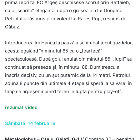
prima repriză. FC Argeș deschisese scorul prin Bettaieb,
cu o „scăriță” elegantă, după o greșeală a lui Dongmo.
Petrolul a răspuns prin voleul lui Rareș Pop, respins de
Căbuz.
Introducerea lui Hanca la pauză a schimbat jocul gazdelor,
acesta egalând în minutul 65 cu o „foarfecă”
spectaculoasă. După golul anulat din minutul 85, „lupii” au
continuat să preseze și, în minutul 88, Dumitrescu a
înscris decisiv, cu un șut puternic de la 14 metri. Petrolul
adună 8 puncte din ultimele 4 etape și speră la salvare, în
timp ce argeșenii pierd teren în lupta pentru play-off.
rezumat video
Sâmbătă, 14 februarie
Metaloglobus – Oțelul Galați 0-1
(/ Conrado 30 – penalty)