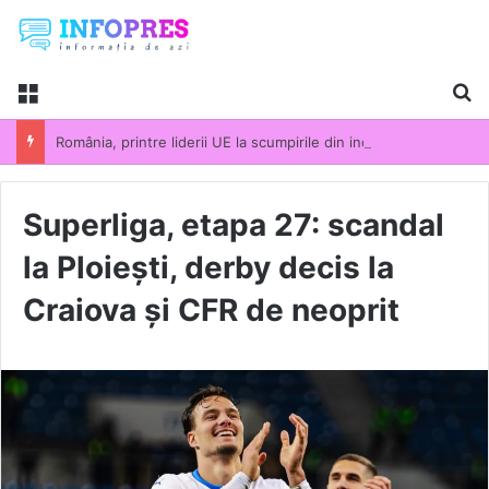
Menu
Ca
România, printre liderii UE la scumpirile din industrie. Prețurile producției industriale au crescut cu 13,5% într-un an
Superliga, etapa 27: scandal
la Ploiești, derby decis la
Craiova și CFR de neoprit