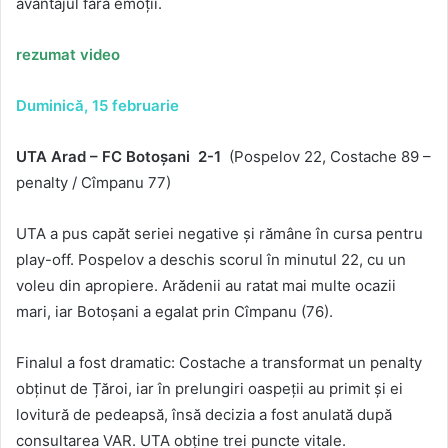
avantajul fără emoții.
rezumat video
Duminică, 15 februarie
UTA Arad – FC Botoșani 2-1
(Pospelov 22, Costache 89 –
penalty / Cîmpanu 77)
UTA a pus capăt seriei negative și rămâne în cursa pentru
play-off. Pospelov a deschis scorul în minutul 22, cu un
voleu din apropiere. Arădenii au ratat mai multe ocazii
mari, iar Botoșani a egalat prin Cîmpanu (76).
Finalul a fost dramatic: Costache a transformat un penalty
obținut de Țăroi, iar în prelungiri oaspeții au primit și ei
lovitură de pedeapsă, însă decizia a fost anulată după
consultarea VAR. UTA obține trei puncte vitale.