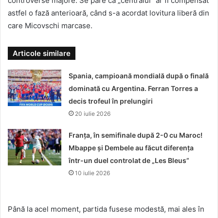
controverse majore. Se pare că „centralul” ar fi compensat
astfel o fază anterioară, când s-a acordat lovitura liberă din
care Micovschi marcase.
Articole similare
Spania, campioană mondială după o finală
dominată cu Argentina. Ferran Torres a
decis trofeul în prelungiri
20 iulie 2026
Franța, în semifinale după 2-0 cu Maroc!
Mbappe și Dembele au făcut diferența
într-un duel controlat de „Les Bleus”
10 iulie 2026
Până la acel moment, partida fusese modestă, mai ales în