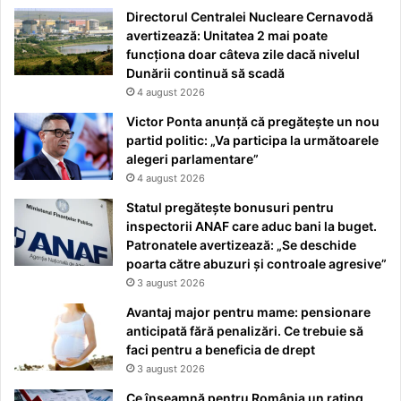
Directorul Centralei Nucleare Cernavodă
avertizează: Unitatea 2 mai poate
funcționa doar câteva zile dacă nivelul
Dunării continuă să scadă
4 august 2026
Victor Ponta anunță că pregătește un nou
partid politic: „Va participa la următoarele
alegeri parlamentare”
4 august 2026
Statul pregătește bonusuri pentru
inspectorii ANAF care aduc bani la buget.
Patronatele avertizează: „Se deschide
poarta către abuzuri și controale agresive”
3 august 2026
Avantaj major pentru mame: pensionare
anticipată fără penalizări. Ce trebuie să
faci pentru a beneficia de drept
3 august 2026
Ce înseamnă pentru România un rating