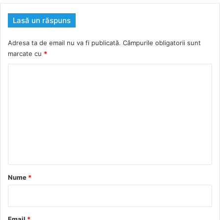
Lasă un răspuns
Adresa ta de email nu va fi publicată.
Câmpurile obligatorii sunt
marcate cu
*
C
o
m
e
n
t
a
r
Nume
*
i
u
*
Email
*