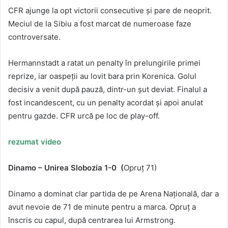
CFR ajunge la opt victorii consecutive și pare de neoprit.
Meciul de la Sibiu a fost marcat de numeroase faze
controversate.
Hermannstadt a ratat un penalty în prelungirile primei
reprize, iar oaspeții au lovit bara prin Korenica. Golul
decisiv a venit după pauză, dintr-un șut deviat. Finalul a
fost incandescent, cu un penalty acordat și apoi anulat
pentru gazde. CFR urcă pe loc de play-off.
rezumat video
Dinamo – Unirea Slobozia 1-0 (
Opruț 71)
Dinamo a dominat clar partida de pe Arena Națională, dar a
avut nevoie de 71 de minute pentru a marca. Opruț a
înscris cu capul, după centrarea lui Armstrong.