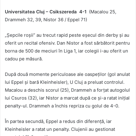
Universitatea Cluj – Csikszereda 4-1
(Macalou 25,
Drammeh 32, 39, Nistor 36 / Eppel 71)
„Șepcile roșii” au trecut rapid peste eșecul din derby și au
oferit un recital ofensiv. Dan Nistor a fost sărbătorit pentru
borna de 500 de meciuri în Liga 1, iar colegii i-au oferit un
cadou pe măsură.
După două momente periculoase ale oaspeților (gol anulat
lui Eppel și bară Kleinheisler), U Cluj a preluat controlul.
Macalou a deschis scorul (25), Drammeh a forțat autogolul
lui Csuros (32), iar Nistor a marcat după ce și-a ratat inițial
penalty-ul. Drammeh a închis repriza cu golul de 4-0.
În partea secundă, Eppel a redus din diferență, iar
Kleinheisler a ratat un penalty. Clujenii au gestionat