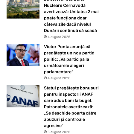
Nucleare Cernavodă
avertizează: Unitatea 2 mai
poate funcționa doar
câteva zile dacă nivelul
Dunării continuă să scadă
4 august 2026
Victor Ponta anunță că
pregătește un nou partid
politic: „Va participa la
următoarele alegeri
parlamentare”
4 august 2026
Statul pregătește bonusuri
pentru inspectorii ANAF
care aduc bani la buget.
Patronatele avertizează:
„Se deschide poarta către
abuzuri și controale
agresive”
3 august 2026