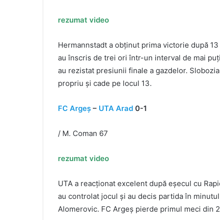
rezumat video
Hermannstadt a obținut prima victorie după 13 e
au înscris de trei ori într-un interval de mai puț
au rezistat presiunii finale a gazdelor. Sloboz
propriu și cade pe locul 13.
FC Argeș
–
UTA Arad
0-1
/ M. Coman 67
rezumat video
UTA a reacționat excelent după eșecul cu Rapid 
au controlat jocul și au decis partida în minut
Alomerovic. FC Argeș pierde primul meci din 202