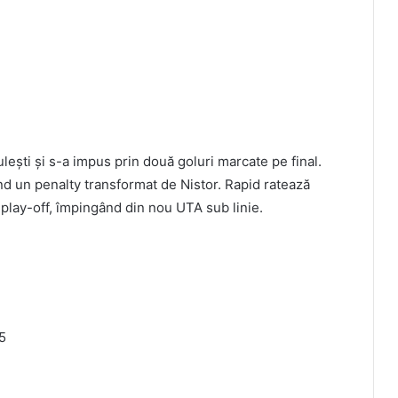
ulești și s-a impus prin două goluri marcate pe final.
nd un penalty transformat de Nistor. Rapid ratează
a play-off, împingând din nou UTA sub linie.
75