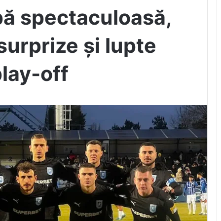
pă spectaculoasă,
surprize și lupte
lay-off