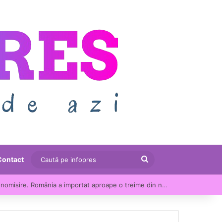
Caută
Contact
pe
Consumul de energie s-a apropiat de recordul verii, în ciuda apelului autorităților la economisire. România a importat aproape o treime din necesar
infopres