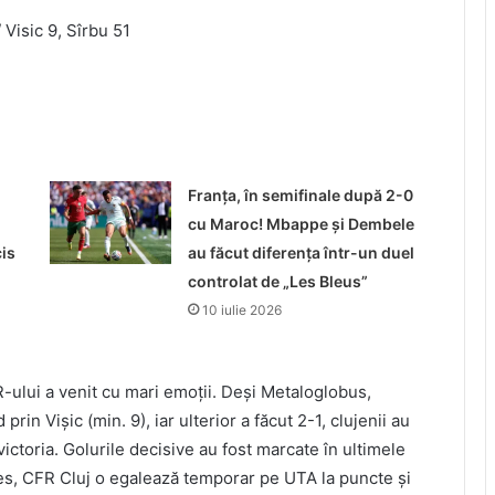
 Visic 9, Sîrbu 51
Franța, în semifinale după 2-0
cu Maroc! Mbappe și Dembele
is
au făcut diferența într-un duel
controlat de „Les Bleus”
10 iulie 2026
-ului a venit cu mari emoții. Deși Metaloglobus,
rin Vișic (min. 9), iar ulterior a făcut 2-1, clujenii au
victoria. Golurile decisive au fost marcate în ultimele
es, CFR Cluj o egalează temporar pe UTA la puncte și