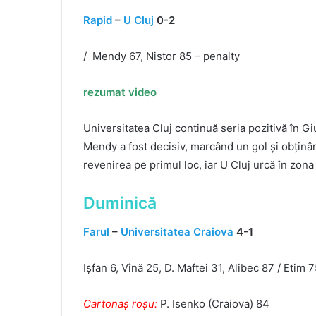
Rapid
–
U Cluj
0-2
/ Mendy 67, Nistor 85 – penalty
rezumat video
Universitatea Cluj continuă seria pozitivă în Gi
Mendy a fost decisiv, marcând un gol și obținâ
revenirea pe primul loc, iar U Cluj urcă în zon
Duminică
Farul
–
Universitatea Craiova
4-1
Ișfan 6, Vînă 25, D. Maftei 31, Alibec 87 / Etim 
Cartonaș roșu:
P. Isenko (Craiova) 84