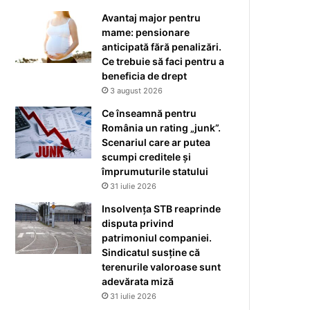
Avantaj major pentru
mame: pensionare
anticipată fără penalizări.
Ce trebuie să faci pentru a
beneficia de drept
3 august 2026
Ce înseamnă pentru
România un rating „junk”.
Scenariul care ar putea
scumpi creditele și
împrumuturile statului
31 iulie 2026
Insolvența STB reaprinde
disputa privind
patrimoniul companiei.
Sindicatul susține că
terenurile valoroase sunt
adevărata miză
31 iulie 2026