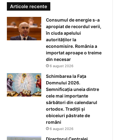
Articole recente
Consumul de energie s-a
apropiat de recordul verii,
în ciuda apelului
autorităților la
economisire. România a
importat aproape o treime
din necesar
6 august 2026
Schimbarea la Fața
Domnului 2026.
Semnificația uneia dintre
cele mai importante
sărbători din calendarul
ortodox. Tradiții și
obiceiuri păstrate de
români
6 august 2026
Directorul Centralei