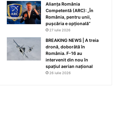
Alianța România
Competentă (ARC): „În
România, pentru unii,
pușcăria e opțională”
27 iulie 2026
BREAKING NEWS | A treia
dronă, doborâtă în
România. F-16 au
intervenit din nou în
spațiul aerian național
26 iulie 2026