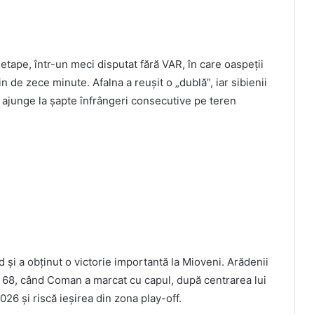
tape, într-un meci disputat fără VAR, în care oaspeții
in de zece minute. Afalna a reușit o „dublă”, iar sibienii
ia ajunge la șapte înfrângeri consecutive pe teren
și a obținut o victorie importantă la Mioveni. Arădenii
ul 68, când Coman a marcat cu capul, după centrarea lui
6 și riscă ieșirea din zona play-off.