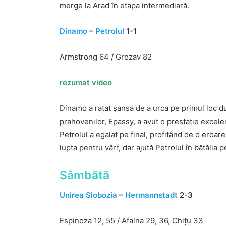
merge la Arad în etapa intermediară.
Dinamo
–
Petrolul
1-1
Armstrong 64 / Grozav 82
rezumat video
Dinamo a ratat șansa de a urca pe primul loc du
prahovenilor, Epassy, a avut o prestație excele
Petrolul a egalat pe final, profitând de o eroa
lupta pentru vârf, dar ajută Petrolul în bătălia
Sâmbătă
Unirea Slobozia
–
Hermannstadt
2-3
Espinoza 12, 55 / Afalna 29, 36, Chițu 33