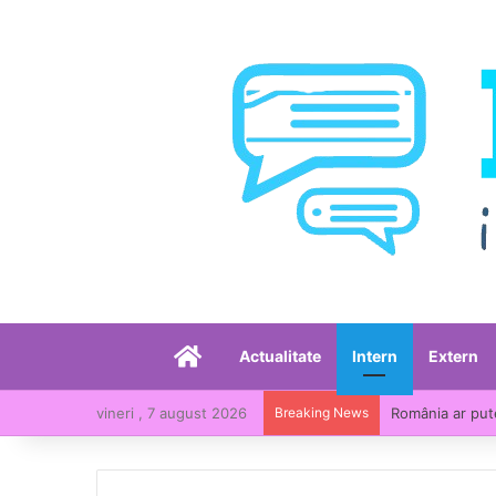
Acasă
Actualitate
Intern
Extern
vineri , 7 august 2026
Breaking News
România, printr