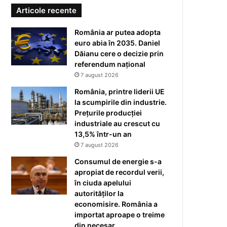
Articole recente
România ar putea adopta
euro abia în 2035. Daniel
Dăianu cere o decizie prin
referendum național
7 august 2026
România, printre liderii UE
la scumpirile din industrie.
Prețurile producției
industriale au crescut cu
13,5% într-un an
7 august 2026
Consumul de energie s-a
apropiat de recordul verii,
în ciuda apelului
autorităților la
economisire. România a
importat aproape o treime
din necesar