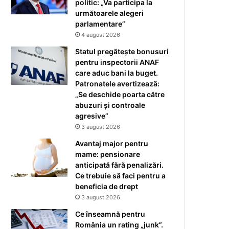
politic: „Va participa la
următoarele alegeri
parlamentare”
4 august 2026
Statul pregătește bonusuri
pentru inspectorii ANAF
care aduc bani la buget.
Patronatele avertizează:
„Se deschide poarta către
abuzuri și controale
agresive”
3 august 2026
Avantaj major pentru
mame: pensionare
anticipată fără penalizări.
Ce trebuie să faci pentru a
beneficia de drept
3 august 2026
Ce înseamnă pentru
România un rating „junk”.