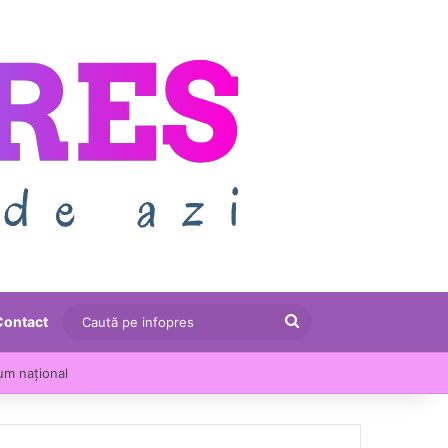
Caută
Contact
pe
u crescut cu 13,5% într-un an
infopres