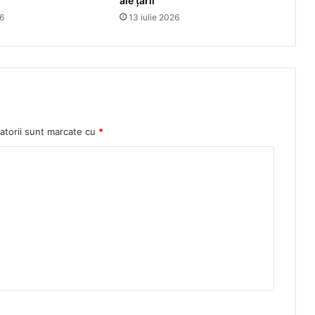
ale țării
26
13 iulie 2026
atorii sunt marcate cu
*