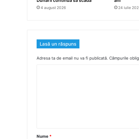
Dunării continuă să scadă
ani”
4 august 2026
24 iulie 20
Lasă un răspuns
Adresa ta de email nu va fi publicată.
Câmpurile oblig
C
o
m
e
n
t
a
r
Nume
*