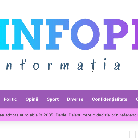
Politic
Opinii
Sport
Diverse
Confidențialitate
e liderii UE la scumpirile din industrie. Prețurile producției industriale a