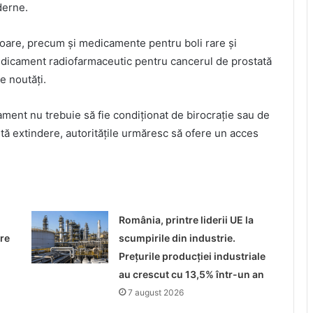
derne.
toare, precum și medicamente pentru boli rare și
edicament radiofarmaceutic pentru cancerul de prostată
e noutăți.
atament nu trebuie să fie condiționat de birocrație sau de
stă extindere, autoritățile urmăresc să ofere un acces
o
România, printre liderii UE la
re
scumpirile din industrie.
Prețurile producției industriale
au crescut cu 13,5% într-un an
7 august 2026