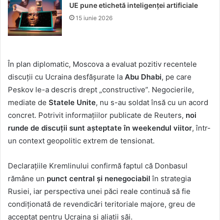
UE pune etichetă inteligenței artificiale
15 iunie 2026
În plan diplomatic, Moscova a evaluat pozitiv recentele
discuții cu Ucraina desfășurate la
Abu Dhabi
, pe care
Peskov le-a descris drept „constructive”. Negocierile,
mediate de
Statele Unite
, nu s-au soldat însă cu un acord
concret. Potrivit informațiilor publicate de Reuters,
noi
runde de discuții sunt așteptate în weekendul viitor
, într-
un context geopolitic extrem de tensionat.
Declarațiile Kremlinului confirmă faptul că Donbasul
rămâne un
punct central și nenegociabil
în strategia
Rusiei, iar perspectiva unei păci reale continuă să fie
condiționată de revendicări teritoriale majore, greu de
acceptat pentru Ucraina și aliații săi.