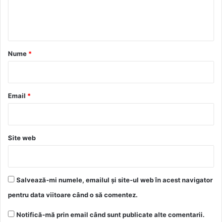
n
t
a
r
Nume
*
i
u
*
Email
*
Site web
Salvează-mi numele, emailul și site-ul web în acest navigator
pentru data viitoare când o să comentez.
Notifică-mă prin email când sunt publicate alte comentarii.