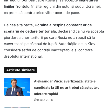
întregului Donbas
către Rusia și să accepte
înghețarea
liniilor frontului
în alte regiuni din estul și sudul Ucrainei,
ca premisă pentru orice viitor acord de pace.
De cealaltă parte,
Ucraina a respins constant orice
scenariu de cedare teritorială
, declarând că nu va accepta
pierderea unor teritorii pe care Rusia nu a reușit să le
cucerească pe câmpul de luptă. Autoritățile de la Kiev
consideră astfel de condiții inacceptabile și contrare
dreptului internațional.
Articole similare
Aleksandar Vučić avertizează: statele
candidate la UE nu ar trebui să aștepte o
aderare rapidă
8 iulie 2026