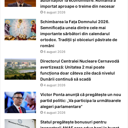
autorităților la economisire. România a
importat aproape o treime din necesar
6 august 2026
Schimbarea la Fața Domnului 2026.
Semnificația uneia dintre cele mai
importante sărbători din calendarul
ortodox. Tradiții și obiceiuri păstrate de
români
6 august 2026
Directorul Centralei Nucleare Cernavodă
avertizează: Unitatea 2 mai poate
funcționa doar câteva zile dacă nivelul
Dunării continuă să scadă
4 august 2026
Victor Ponta anunță că pregătește un nou
partid politic: „Va participa la următoarele
alegeri parlamentare”
4 august 2026
Statul pregătește bonusuri pentru
inspectorii ANAF care aduc bani la buget.