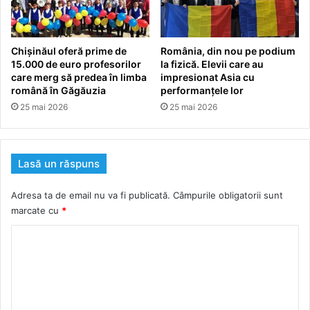
Chișinăul oferă prime de
România, din nou pe podium
15.000 de euro profesorilor
la fizică. Elevii care au
care merg să predea în limba
impresionat Asia cu
română în Găgăuzia
performanțele lor
25 mai 2026
25 mai 2026
Lasă un răspuns
Adresa ta de email nu va fi publicată.
Câmpurile obligatorii sunt
marcate cu
*
C
o
m
e