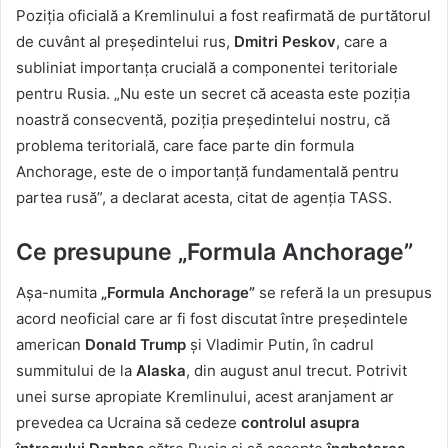
Poziția oficială a Kremlinului a fost reafirmată de purtătorul
de cuvânt al președintelui rus,
Dmitri Peskov
, care a
subliniat importanța crucială a componentei teritoriale
pentru Rusia. „Nu este un secret că aceasta este poziția
noastră consecventă, poziția președintelui nostru, că
problema teritorială, care face parte din formula
Anchorage, este de o importanță fundamentală pentru
partea rusă”, a declarat acesta, citat de agenția TASS.
Ce presupune „Formula Anchorage”
Așa-numita
„Formula Anchorage”
se referă la un presupus
acord neoficial care ar fi fost discutat între președintele
american
Donald Trump
și Vladimir Putin, în cadrul
summitului de la
Alaska
, din august anul trecut. Potrivit
unei surse apropiate Kremlinului, acest aranjament ar
prevedea ca Ucraina să cedeze
controlul asupra