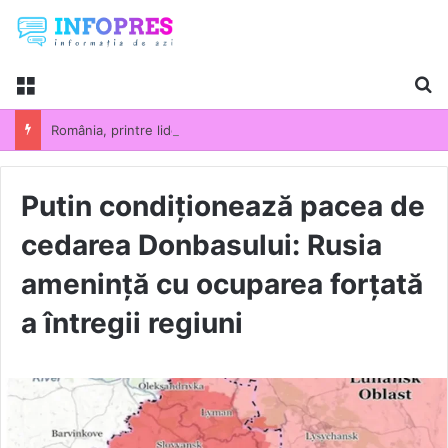
Menu
Ca
România, printre liderii UE la scumpirile din industrie. Prețurile producției industriale au crescut cu 13,5% într-un an
Putin condiționează pacea de
cedarea Donbasului: Rusia
amenință cu ocuparea forțată
a întregii regiuni