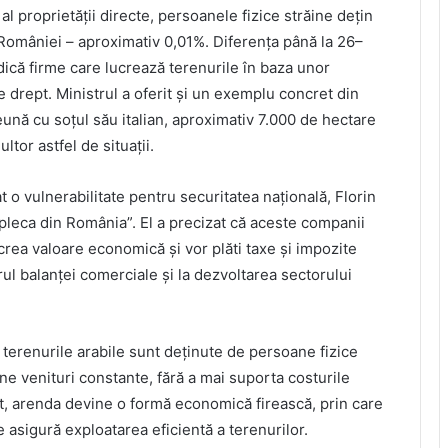
al proprietății directe, persoanele fizice străine dețin
 României – aproximativ 0,01%. Diferența până la 26–
ică firme care lucrează terenurile în baza unor
e drept. Ministrul a oferit și un exemplu concret din
nă cu soțul său italian, aproximativ 7.000 de hectare
ltor astfel de situații.
 o vulnerabilitate pentru securitatea națională, Florin
pleca din România”. El a precizat că aceste companii
 crea valoare economică și vor plăti taxe și impozite
brul balanței comerciale și la dezvoltarea sectorului
terenurile arabile sunt deținute de persoane fizice
e venituri constante, fără a mai suporta costurile
ext, arenda devine o formă economică firească, prin care
e asigură exploatarea eficientă a terenurilor.