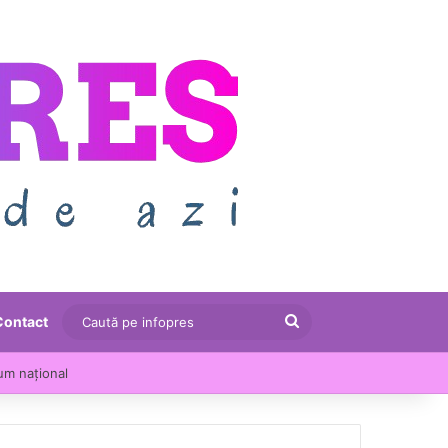
Caută
Contact
pe
u crescut cu 13,5% într-un an
infopres