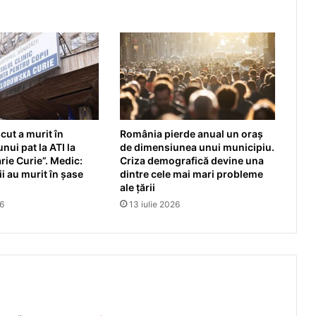
ut a murit în
România pierde anual un oraș
nui pat la ATI la
de dimensiunea unui municipiu.
rie Curie”. Medic:
Criza demografică devine una
i au murit în șase
dintre cele mai mari probleme
ale țării
26
13 iulie 2026