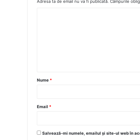
Adresa ta de email nu va fi publicată.
Câmpurile oblig
C
o
m
e
n
t
a
r
Nume
*
i
u
*
Email
*
Salvează-mi numele, emailul și site-ul web în ac