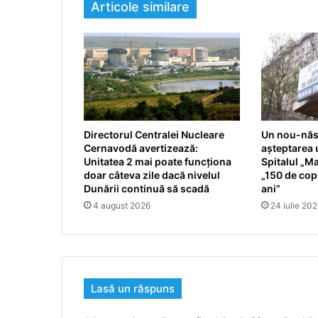
Articole similare
Directorul Centralei Nucleare
Un nou-născ
Cernavodă avertizează:
așteptarea u
Unitatea 2 mai poate funcționa
Spitalul „Ma
doar câteva zile dacă nivelul
„150 de copi
Dunării continuă să scadă
ani”
4 august 2026
24 iulie 20
Lasă un răspuns