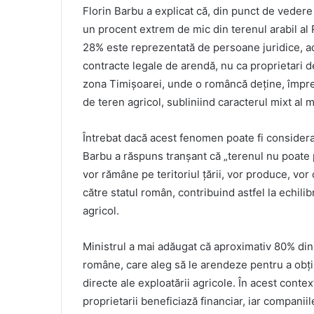
Florin Barbu a explicat că, din punct de vedere 
un procent extrem de mic din terenul arabil al
28% este reprezentată de persoane juridice, ad
contracte legale de arendă, nu ca proprietari d
zona Timișoarei, unde o româncă deține, împreu
de teren agricol, subliniind caracterul mixt al mu
Întrebat dacă acest fenomen poate fi considerat
Barbu a răspuns tranșant că „terenul nu poate 
vor rămâne pe teritoriul țării, vor produce, vor
către statul român, contribuind astfel la echili
agricol.
Ministrul a mai adăugat că aproximativ 80% din 
române, care aleg să le arendeze pentru a obțin
directe ale exploatării agricole. În acest cont
proprietarii beneficiază financiar, iar companiil