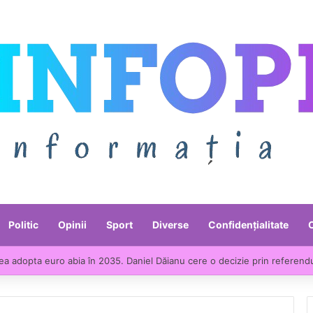
Politic
Opinii
Sport
Diverse
Confidențialitate
e liderii UE la scumpirile din industrie. Prețurile producției industriale a