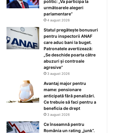
politic: „Va participa la
următoarele alegeri
parlamentare”
4 august 2026
Statul pregătește bonusuri
pentru inspectorii ANAF
care aduc bani la buget.
Patronatele avertizează:
„Se deschide poarta către
abuzuri și controale
agresive”
3 august 2026
Avantaj major pentru
mame: pensionare
anticipată fără penalizări.
Ce trebuie să faci pentru a
beneficia de drept
3 august 2026
Ce înseamnă pentru
România un rating „junk”.