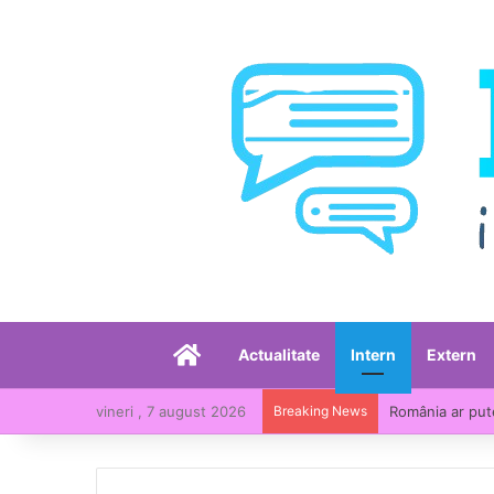
Acasă
Actualitate
Intern
Extern
vineri , 7 august 2026
Breaking News
România, printr