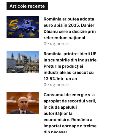
Articole recente
România ar putea adopta
euro abia în 2035. Daniel
Dăianu cere o decizie prin
referendum național
7 august 2026
România, printre liderii UE
la scumpirile din industrie.
Prețurile producției
industriale au crescut cu
13,5% într-un an
7 august 2026
Consumul de energie s-a
apropiat de recordul verii,
în ciuda apelului
autorităților la
economisire. România a
importat aproape o treime
din necesar