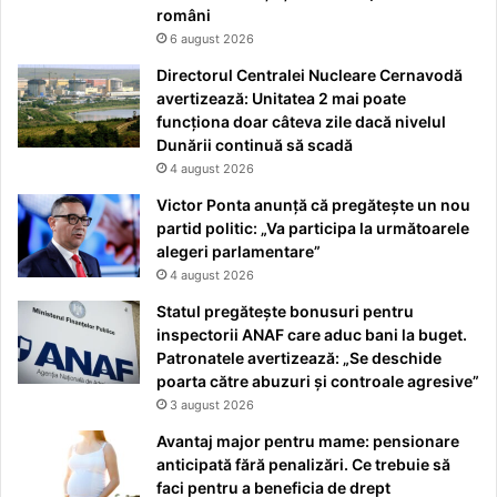
români
6 august 2026
Directorul Centralei Nucleare Cernavodă
avertizează: Unitatea 2 mai poate
funcționa doar câteva zile dacă nivelul
Dunării continuă să scadă
4 august 2026
Victor Ponta anunță că pregătește un nou
partid politic: „Va participa la următoarele
alegeri parlamentare”
4 august 2026
Statul pregătește bonusuri pentru
inspectorii ANAF care aduc bani la buget.
Patronatele avertizează: „Se deschide
poarta către abuzuri și controale agresive”
3 august 2026
Avantaj major pentru mame: pensionare
anticipată fără penalizări. Ce trebuie să
faci pentru a beneficia de drept