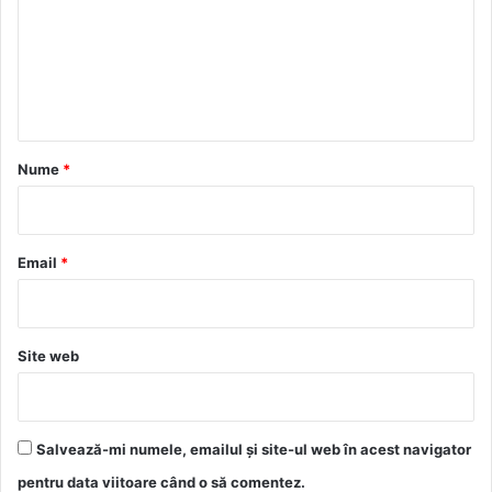
e
n
t
a
r
Nume
*
i
u
*
Email
*
Site web
Salvează-mi numele, emailul și site-ul web în acest navigator
pentru data viitoare când o să comentez.