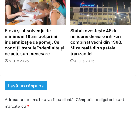
Elevii și absolvenții de
Statul investește 46 de
minimum 16 ani pot primi
milioane de euro într-un
indemnizație de șomaj. Ce
combinat vechi din 1968.
condiții trebuie îndeplinite și
Miza reală din spatele
ce acte sunt necesare
tranzacției
5 iulie 2026
4 iulie 2026
Lasă un răspuns
Adresa ta de email nu va fi publicată.
Câmpurile obligatorii sunt
marcate cu
*
C
o
m