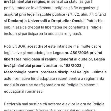
învățământului religios
, în sensul că statul asigură
posibilitatea ca învățământul religios să fie organizat și
asigurat prin lege în școlile publice (art. 32, alin. 7). Citând
și
Declarația Universală a Drepturilor Omului
, Patriarhia
subliniază că dreptul la libertatea de conștiință și religie
include și participarea la educația religioasă.
Potrivit BOR, acest drept este întărit de mai multe cadre
legislative și metodologice:
Legea nr. 489/2006 privind
libertatea religioasă și regimul general al cultelor
,
Legea
învățământului preuniversitar nr. 198/2023
și
Metodologia pentru predarea disciplinei Religie
—ultimele
acte normative fiind adoptate recent pentru a reglementa
modul în care se desfășoară ora de Religie în sistemul
educațional românesc.
Patriarhia mai susține că notarea elevilor la ora de Religie
este o componentă firească a procesului educațional,