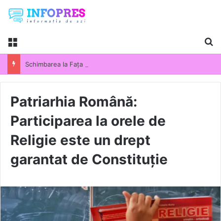
Menu
Ca
Schimbarea la Fața Domnului 2026. Semnificația uneia dintre cele mai importante sărbători din calendarul ortodox. Tradiții și obiceiuri păstrate de români
Patriarhia Română:
Participarea la orele de
Religie este un drept
garantat de Constituție