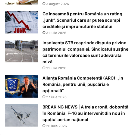
3 august 2026
Ce înseamnă pentru România un rating
„junk”. Scenariul care ar putea scumpi
creditele și împrumuturile statului
31 iulie 2026
Insolvența STB reaprinde disputa privind
patrimoniul companiei. Sindicatul susține
că terenurile valoroase sunt adevărata
miză
31 iulie 2026
Alianța România Competentă (ARC): „În
România, pentru unii, pușcăria e
opțională”
27 iulie 2026
BREAKING NEWS | A treia dronă, doborâtă
în România. F-16 au intervenit din nou în
spațiul aerian național
26 iulie 2026