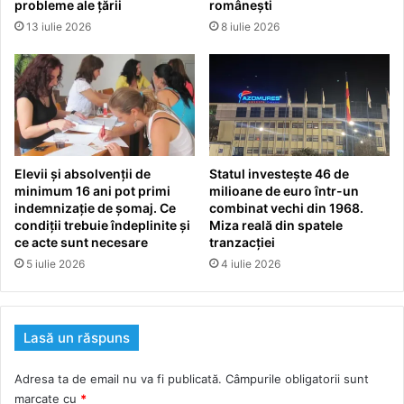
probleme ale țării
românești
13 iulie 2026
8 iulie 2026
Elevii și absolvenții de
Statul investește 46 de
minimum 16 ani pot primi
milioane de euro într-un
indemnizație de șomaj. Ce
combinat vechi din 1968.
condiții trebuie îndeplinite și
Miza reală din spatele
ce acte sunt necesare
tranzacției
5 iulie 2026
4 iulie 2026
Lasă un răspuns
Adresa ta de email nu va fi publicată.
Câmpurile obligatorii sunt
marcate cu
*