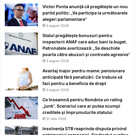
Victor Ponta anunță că pregătește un nou
partid politic: „Va participa la următoarele
alegeri parlamentare”
4 august 2026
Statul pregătește bonusuri pentru
inspectorii ANAF care aduc bani la buget.
Patronatele avertizează: „Se deschide
poarta către abuzuri și controale agresive”
3 august 2026
Avantaj major pentru mame: pensionare
anticipată fără penalizări. Ce trebuie să
faci pentru a beneficia de drept
3 august 2026
Ce înseamnă pentru România un rating
„junk”. Scenariul care ar putea scumpi
creditele și împrumuturile statului
31 iulie 2026
Insolvența STB reaprinde disputa privind
patrimoniul companiei. Sindicatul susține