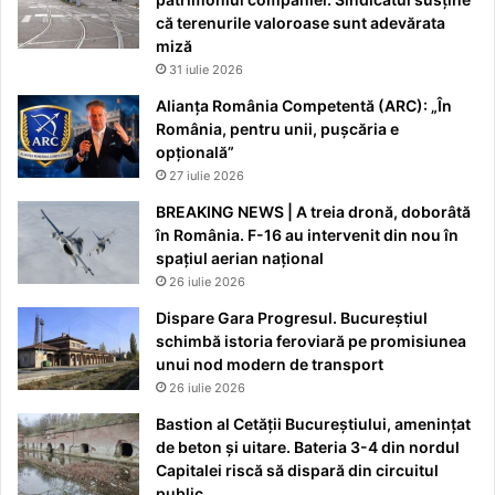
că terenurile valoroase sunt adevărata
miză
31 iulie 2026
Alianța România Competentă (ARC): „În
România, pentru unii, pușcăria e
opțională”
27 iulie 2026
BREAKING NEWS | A treia dronă, doborâtă
în România. F-16 au intervenit din nou în
spațiul aerian național
26 iulie 2026
Dispare Gara Progresul. Bucureștiul
schimbă istoria feroviară pe promisiunea
unui nod modern de transport
26 iulie 2026
Bastion al Cetății Bucureștiului, amenințat
de beton și uitare. Bateria 3-4 din nordul
Capitalei riscă să dispară din circuitul
public