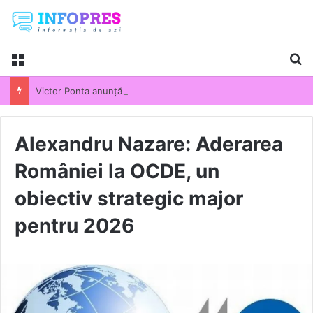
Menu
Ca
Victor Ponta anunță că pregătește un nou partid politic: „Va participa la următoarele alegeri parlamentare”
Alexandru Nazare: Aderarea
României la OCDE, un
obiectiv strategic major
pentru 2026