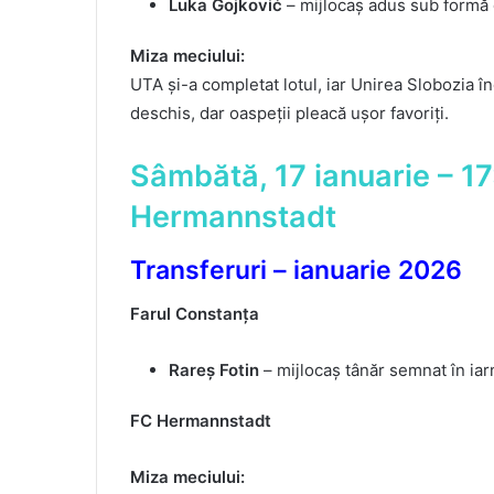
Luka Gojković
– mijlocaș adus sub formă d
Miza meciului:
UTA și-a completat lotul, iar Unirea Slobozia î
deschis, dar oaspeții pleacă ușor favoriți.
Sâmbătă, 17 ianuarie – 17
Hermannstadt
Transferuri – ianuarie 2026
Farul Constanța
Rareș Fotin
– mijlocaș tânăr semnat în iar
FC Hermannstadt
Miza meciului: