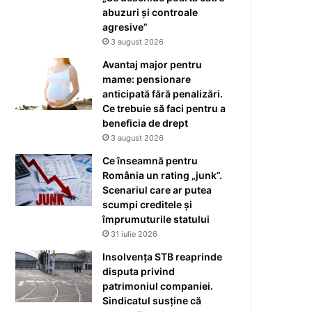
abuzuri și controale
agresive”
3 august 2026
Avantaj major pentru
mame: pensionare
anticipată fără penalizări.
Ce trebuie să faci pentru a
beneficia de drept
3 august 2026
Ce înseamnă pentru
România un rating „junk”.
Scenariul care ar putea
scumpi creditele și
împrumuturile statului
31 iulie 2026
Insolvența STB reaprinde
disputa privind
patrimoniul companiei.
Sindicatul susține că