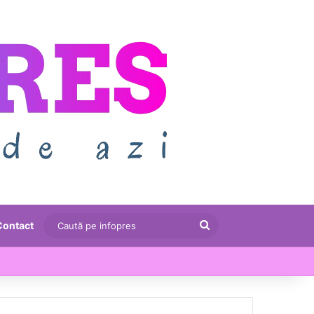
Caută
Contact
pe
Statul pregătește bonusuri pentru inspectorii ANAF care aduc bani la buget. Patronatele avertizează: „Se deschide poarta către abuzuri și controale agresive”
infopres