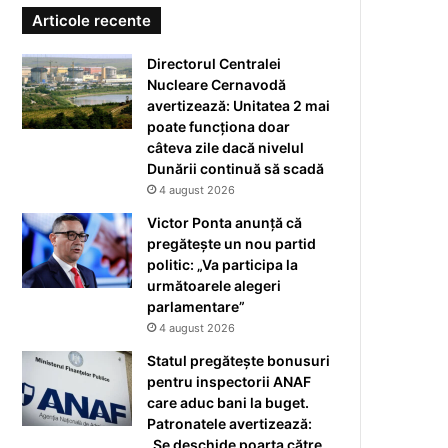
Articole recente
Directorul Centralei
Nucleare Cernavodă
avertizează: Unitatea 2 mai
poate funcționa doar
câteva zile dacă nivelul
Dunării continuă să scadă
4 august 2026
Victor Ponta anunță că
pregătește un nou partid
politic: „Va participa la
următoarele alegeri
parlamentare”
4 august 2026
Statul pregătește bonusuri
pentru inspectorii ANAF
care aduc bani la buget.
Patronatele avertizează:
„Se deschide poarta către