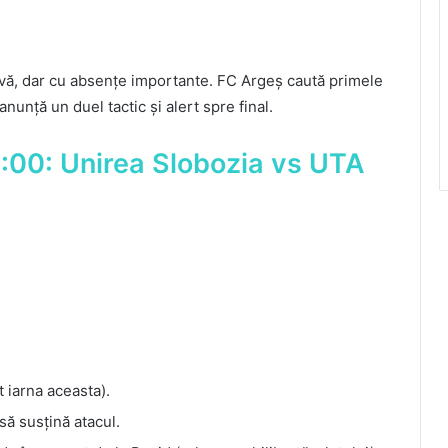
sivă, dar cu absențe importante. FC Argeș caută primele
nunță un duel tactic și alert spre final.
3:00: Unirea Slobozia vs UTA
 iarna aceasta).
să susțină atacul.