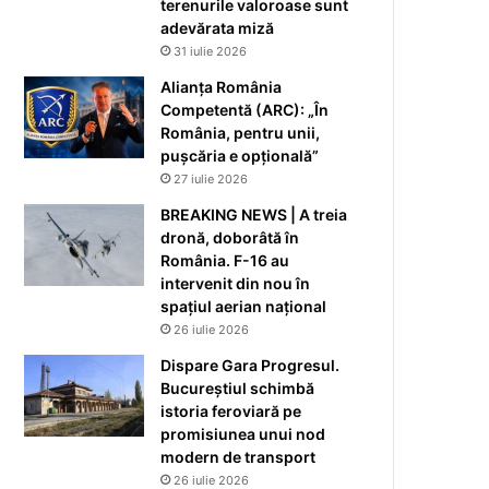
terenurile valoroase sunt
adevărata miză
31 iulie 2026
Alianța România
Competentă (ARC): „În
România, pentru unii,
pușcăria e opțională”
27 iulie 2026
BREAKING NEWS | A treia
dronă, doborâtă în
România. F-16 au
intervenit din nou în
spațiul aerian național
26 iulie 2026
Dispare Gara Progresul.
Bucureștiul schimbă
istoria feroviară pe
promisiunea unui nod
modern de transport
26 iulie 2026