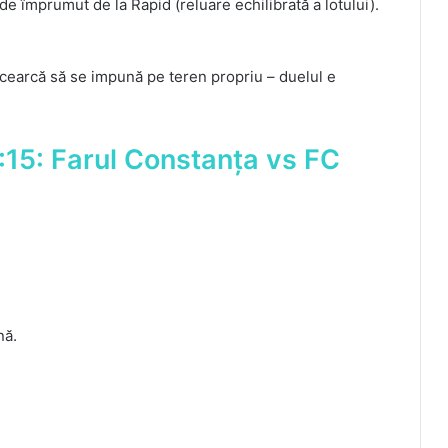
e împrumut de la Rapid (reluare echilibrată a lotului).
ncearcă să se impună pe teren propriu – duelul e
:15: Farul Constanța vs FC
nă.