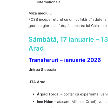
internațională.
Miza meciului:
FCSB începe returul cu un lot întărit în defen
„puncte glorioase” după plecarea lui Caio – se a
Sâmbătă, 17 ianuarie – 1
Arad
Transferuri – ianuarie 2026
Unirea Slobozia
UTA Arad
Árpád Tordai
– portar cu experiență (venit
Ime Ndon
– atacant (Milsami Orhei), venit 