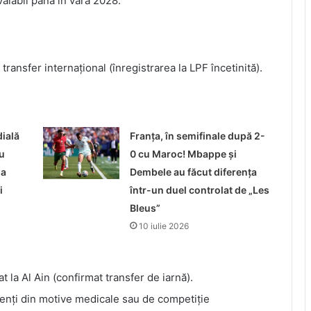
valabil până în vara 2028.
ransfer internațional (înregistrarea la LPF încetinită).
ială
Franța, în semifinale după 2-
u
0 cu Maroc! Mbappe și
 a
Dembele au făcut diferența
i
într-un duel controlat de „Les
Bleus”
10 iulie 2026
at la Al Ain (confirmat transfer de iarnă).
bsenți din motive medicale sau de competiție