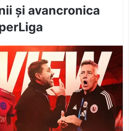
nii și avancronica
uperLiga