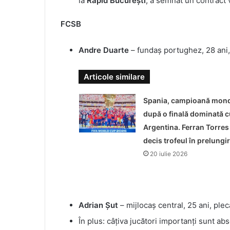
la
Rapid București
, a semnat un contract 
FCSB
Andre Duarte
– fundaș portughez, 28 ani, t
Articole similare
Spania, campioană mond
după o finală dominată c
Argentina. Ferran Torres
decis trofeul în prelungir
20 iulie 2026
Adrian Șut
– mijlocaș central, 25 ani, plec
În plus: câțiva jucători importanți sunt a