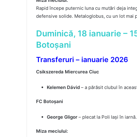
Miza meciului:
Rapid începe puternic luna cu mutări deja integ
defensive solide. Metaloglobus, cu un lot mai p
Duminică, 18 ianuarie – 
Botoșani
Transferuri – ianuarie 2026
Csikszereda Miercurea Ciuc
Kelemen Dávid
– a părăsit clubul în aceas
FC Botoșani
George Gligor
– plecat la Poli Iași în iarnă.
Miza meciului: