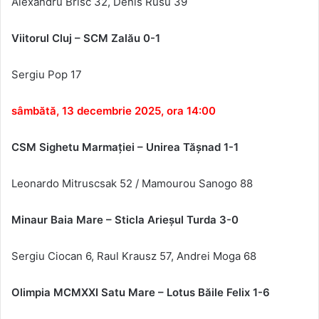
Alexandru Brisc 32, Denis Rusu
39
Viitorul Cluj – SCM Zal
ău 0-1
Sergiu Pop
17
sâmbătă, 13 decembrie 2025, ora 14:00
CSM Sighetu Marmaţiei – Unirea Tăşnad 1-1
Leonardo Mitruscsak 52 / Mamourou Sanogo 88
Minaur Baia Mare – Sticla Arie
şul Turda
3-0
Sergiu Ciocan 6, Raul Krausz 57, Andrei Moga 68
Olimpia MCMXXI Satu Mare – Lotus B
ăile Felix
1-6