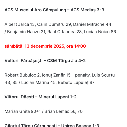
ACS Muscelul Aro C
âmpulung – ACS Media
ş 3-3
Albert Jarcă
1
3
,
Călin Dumitru
29,
Daniel Mitrache
4
4
/
Benjamin Hanzu
2
1
, Raul Orlandea
28,
Lucian Noian
86
sâmbătă, 13 decembrie 2025, ora 14:00
Vulturii Fărcăşeşti – CSM T
ârgu Jiu 4-2
Robert Bubuioc 2, Ionuț Zanfir 15 – penalty, Luis Scurtu
43, 85 / Lucian Marina 45, Bebeto Lupuleț 87
Viitorul D
ăeşti – Minerul Lupeni 1-2
Marian Ghiță 90+1 / Brian Lemac 56, 70
Gilortul T
ârgu C
ărbuneşti – Unirea Bascov 1-3