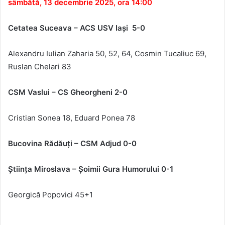
sâmbătă, 13 decembrie 2025, ora 14:00
Cetatea Suceava – ACS USV Iaşi 5-0
Alexandru Iulian Zaharia 50, 52, 64, Cosmin Tucaliuc 69,
Ruslan Chelari 83
CSM Vaslui – CS Gheorgheni 2-0
Cristian Sonea 18,
Eduard Ponea 78
Bucovina Rădăuţi – CSM Adjud 0-0
Ştiinţa Miroslava – Şoimii Gura Humorului
0-1
Georgic
ă Popovici 45+1