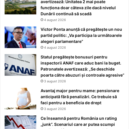
avertizează: Unitatea 2 mai poate
funcționa doar câteva zile dacă nivelul
Dunării continuă să scadă
4 august 2026
Victor Ponta anunță că pregătește un nou
partid politic: „Va participa la următoarele
alegeri parlamentare”
4 august 2026
Statul pregătește bonusuri pentru
inspectorii ANAF care aduc bani la buget.
Patronatele avertizează: „Se deschide
poarta către abuzuri și controale agresive”
3 august 2026
Avantaj major pentru mame: pensionare
anticipată fără penalizări. Ce trebuie să
faci pentru a beneficia de drept
3 august 2026
Ce înseamnă pentru România un rating
„junk”. Scenariul care ar putea scumpi