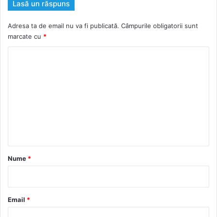
Lasă un răspuns
Adresa ta de email nu va fi publicată.
Câmpurile obligatorii sunt
marcate cu
*
C
o
m
e
n
t
a
r
Nume
*
i
u
*
Email
*