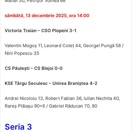
Maftei
30,
Petrișor
Voinea
68
sâmbătă, 13 decembrie 2025, ora 14:00
Victoria Traian – CSO Plopeni
3-1
Valentin Mogoș 11, Leonard Coteț 44, Georgel Pungă 58 /
Nini Popescu 35
CS P
ăuleşti – CS Blejoi 0-0
KSE T
ârgu Secuiesc – Unirea Brani
ştea
4-2
Andrei Nicoloiu 13, Robert Fabian 36, Iulian Nechita 40,
Rareș Plăiașu 90+6 / Gabriel Răducan 70, 80
Seria 3