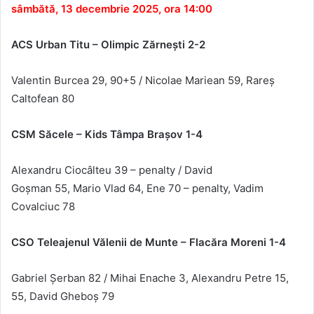
sâmbătă, 13 decembrie 2025, ora 14:00
ACS Urban Titu – Olimpic Zărneşti 2-2
Valentin Burcea
29, 90+5 /
Nicolae Mariean
59,
Rareș
Caltofean
80
CSM S
ăcele – Kids T
âmpa Bra
şov
1-4
Alexandru Cioc
âlteu
39 – penalty
/ David
Goșman
55
,
Mario
Vlad
64
, Ene 70 – penalty, Vadim
Covalciuc 78
CSO Teleajenul V
ălenii de Munte – Flacăra Moreni 1-4
Gabriel Șerban 82 / Mihai Enache 3, Alexandru Petre 15,
55, David Gheboș 79