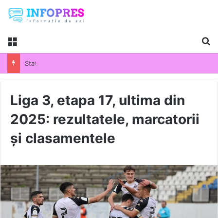
Menu
Ca
Statul pregătește bonusuri pentru inspectorii ANAF care aduc bani la buget. Patronatele avertizează: „Se deschide poarta către abuzuri și controale agresive”
Liga 3, etapa 17, ultima din
2025: rezultatele, marcatorii
și clasamentele