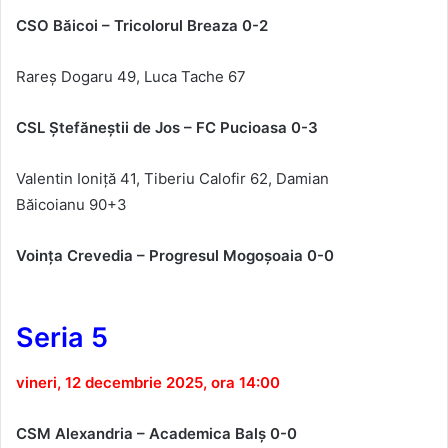
CSO B
ăicoi – Tricolorul Breaza
0-2
Rare
ș
Dogaru 49,
Luca Tache
67
CSL
Ştefăneştii de Jos – FC Pucioasa
0-3
Valentin Ioni
ță 41, Tiberiu Calofir
62
,
Damian
Băicoianu
90+3
Voin
ța Crevedia – Progresul Mogoşoaia 0-0
Seria 5
vineri, 12 decembrie 2025, ora 14:00
CSM Alexandria – Academica Balș 0-0