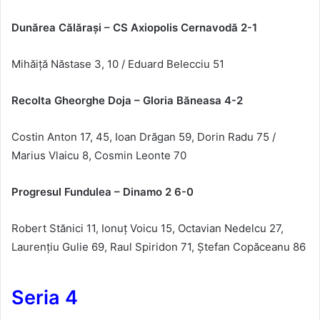
Dun
ărea Călăraşi – CS Axiopolis Cernavodă 2-1
Mihăiță Năstase 3, 10 / Eduard Belecciu 51
Recolta Gheorghe Doja – Gloria B
ăneasa 4-2
Costin Anton 17, 45, Ioan Drăgan 59, Dorin Radu 75 /
Marius Vlaicu 8, Cosmin Leonte 70
Progresul Fundulea – Dinamo 2 6-0
Robert St
ănici 11, Ionuț Voicu 15, Octavian Nedelcu 27,
Laurențiu Gulie 69, Raul Spiridon 71, Ștefan Copăceanu 86
Seria 4