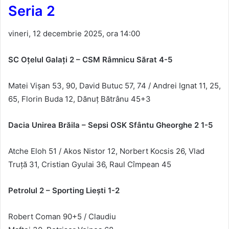
Seria 2
vineri, 12 decembrie 2025, ora 14:00
SC Oţelul Galaţi 2 – CSM R
âmnicu S
ărat 4-5
Matei Vișan 53, 90, David Butuc 57, 74 / Andrei Ignat 11,
25
,
65, Florin Buda 12, Dănuț Bătr
â
nu
45+3
Dacia Unirea Br
ăila – Sepsi OSK Sf
ântu Gheorghe 2 1-5
Atche Eloh 51 / Akos Nistor
12, Norbert Kocsis 26, Vlad
Tru
ță 31, Cristian Gyulai 36, Raul C
împean 45
Petrolul 2 – Sporting Lie
şti 1-2
Robert Coman 90+5 /
Claudiu