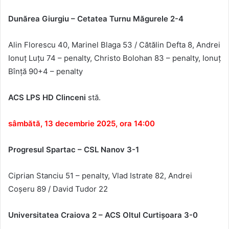
Dun
ărea Giurgiu – Cetatea Turnu Măgurele 2-4
Alin Florescu 40, Marinel Blaga 53 / Cătălin Defta 8, Andrei
Ionuț Luțu 74 – penalty, Christo Bolohan
83 – penalty, Ionuț
B
în
ță 90+4 – penalty
ACS LPS HD Clinceni
stă.
sâmbătă, 13 decembrie 2025, ora 14:00
Progresul Spartac – CSL Nanov
3-1
Ciprian Stanciu 51 – penalty, Vlad Istrate 82, Andrei
Co
șeru
89 / David Tudor 22
Universitatea Craiova 2 – ACS Oltul Curti
şoara
3-0