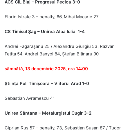
ACS CIL Blaj – Progresul Pecica 3-0
Florin
Istrate 3 – penalty, 66, Mihai Macarie 27
CS Timi
şul Şag – Unirea Alba Iulia 1-4
Andrei Făgărășanu 25 / Alexandru Giurgiu 53, Răzvan
Fetița 54, Andrei Banyoi 84, Ștefan Blănaru 90
sâmbătă, 13 decembrie 2025, ora 14:00
Ştiinţa Poli Timişoara – Viitorul Arad
1-0
Sebastian Avramescu
41
Unirea S
ântana – Metalurgistul Cugir 3-2
Ciprian Rus 57 – penalty, 73, Sebastian Susan 87 / Tudor