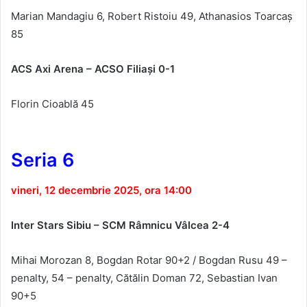
Marian Mandagiu 6, Robert Ristoiu 49, Athanasios Toarca
ş
85
ACS Axi Arena – ACSO Filia
şi 0-1
Florin Cioablă 45
Seria 6
vineri, 12 decembrie 2025, ora 14:00
Inter Stars Sibiu – SCM R
âmnicu Vâlcea 2-4
Mihai Morozan
8,
Bogdan Rotar
90+2
/
Bogdan Rusu
49 –
penalty, 54 – penalty
,
C
ătălin Doman 72
, Sebastian Ivan
90+5