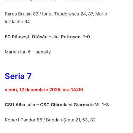
Rares B
rujan
82
/
Ionut T
eodorescu
24
, 87
,
Mario
I
ordache
64
FC P
ăușești Otăsău – Jiul Petroşani 1-0
Marian Ion 6 – penalty
Seria 7
vineri, 12 decembrie 2025, ora 14:00
CSU Alba Iulia – CSC Ghiroda şi Giarmata Vii 1-3
Robert Pandor 88 / Bogdan Șteta 21, 53, 82