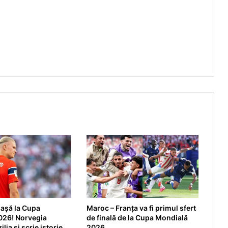
iașă la Cupa
Maroc – Franța va fi primul sfert
026! Norvegia
de finală de la Cupa Mondială
lia și scrie istorie
2026