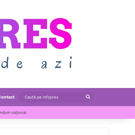
Caută
Contact
pe
le au crescut cu 13,5% într-un an
infopres