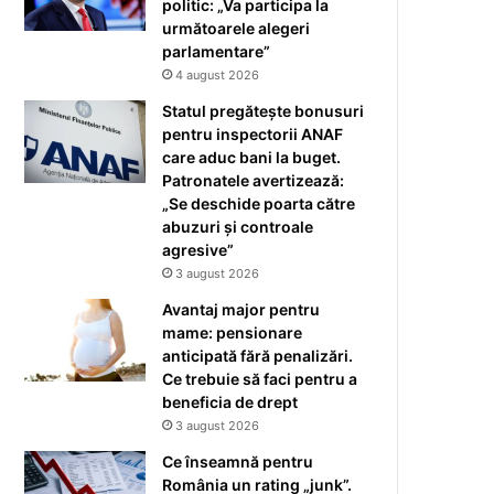
politic: „Va participa la
următoarele alegeri
parlamentare”
4 august 2026
Statul pregătește bonusuri
pentru inspectorii ANAF
care aduc bani la buget.
Patronatele avertizează:
„Se deschide poarta către
abuzuri și controale
agresive”
3 august 2026
Avantaj major pentru
mame: pensionare
anticipată fără penalizări.
Ce trebuie să faci pentru a
beneficia de drept
3 august 2026
Ce înseamnă pentru
România un rating „junk”.