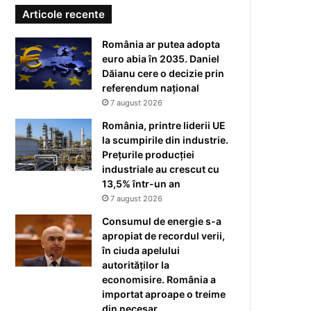
Articole recente
România ar putea adopta
euro abia în 2035. Daniel
Dăianu cere o decizie prin
referendum național
7 august 2026
România, printre liderii UE
la scumpirile din industrie.
Prețurile producției
industriale au crescut cu
13,5% într-un an
7 august 2026
Consumul de energie s-a
apropiat de recordul verii,
în ciuda apelului
autorităților la
economisire. România a
importat aproape o treime
din necesar