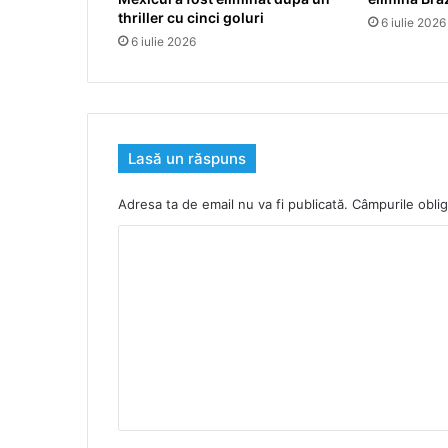
thriller cu cinci goluri
6 iulie 2026
6 iulie 2026
Lasă un răspuns
Adresa ta de email nu va fi publicată.
Câmpurile oblig
C
o
m
e
n
t
a