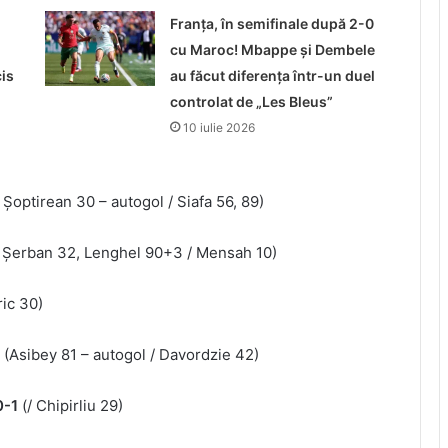
Franța, în semifinale după 2-0
cu Maroc! Mbappe și Dembele
is
au făcut diferența într-un duel
controlat de „Les Bleus”
10 iulie 2026
 Șoptirean 30 – autogol / Siafa 56, 89)
 Șerban 32, Lenghel 90+3 / Mensah 10)
ric 30)
1
(Asibey 81 – autogol / Davordzie 42)
0-1
(/ Chipirliu 29)