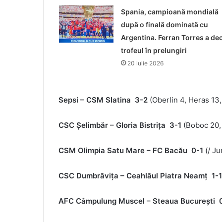
Spania, campioană mondială
după o finală dominată cu
Argentina. Ferran Torres a dec
trofeul în prelungiri
20 iulie 2026
Sepsi – CSM Slatina 3-2
(Oberlin 4, Heras 13,
CSC Şelimbăr – Gloria Bistrița 3-1
(Boboc 20,
CSM Olimpia Satu Mare – FC Bacău 0-1
(/ Ju
CSC Dumbrăviţa – Ceahlăul Piatra Neamţ 1-
AFC Câmpulung Muscel – Steaua Bucureşti 