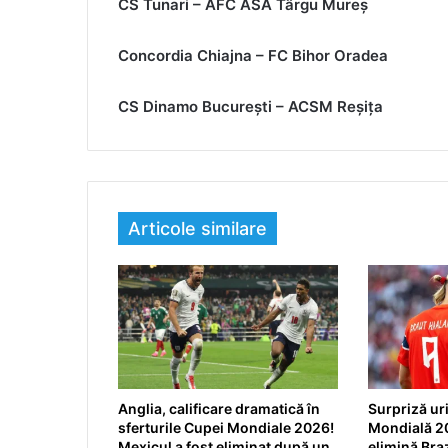
CS Tunari – AFC ASA Târgu Mureș
Concordia Chiajna – FC Bihor Oradea
CS Dinamo București – ACSM Reșița
Articole similare
Anglia, calificare dramatică în
Surpriză ur
sferturile Cupei Mondiale 2026!
Mondială 2
Mexicul a fost eliminat după un
elimină Brazi