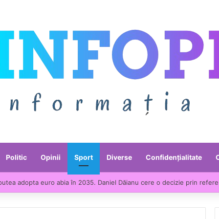
Politic
Opinii
Sport
Diverse
Confidențialitate
ntre liderii UE la scumpirile din industrie. Prețurile producției industria