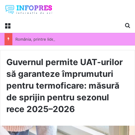
Menu
Ca
România, printre liderii UE la scumpirile din industrie. Prețurile producției industriale au crescut cu 13,5% într-un an
Guvernul permite UAT-urilor
să garanteze împrumuturi
pentru termoficare: măsură
de sprijin pentru sezonul
rece 2025–2026