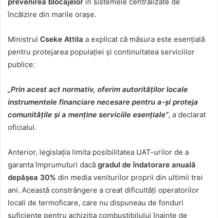
prevenirea blocajelor
în sistemele centralizate de
încălzire din marile orașe.
Ministrul
Cseke Attila
a explicat că măsura este esențială
pentru protejarea populației și continuitatea serviciilor
publice:
„Prin acest act normativ, oferim autorităților locale
instrumentele financiare necesare pentru a-și proteja
comunitățile și a menține serviciile esențiale”
, a declarat
oficialul.
Anterior, legislația limita posibilitatea UAT-urilor de a
garanta împrumuturi dacă
gradul de îndatorare anuală
depășea 30%
din media veniturilor proprii din ultimii trei
ani. Această constrângere a creat dificultăți operatorilor
locali de termoficare, care nu dispuneau de fonduri
suficiente pentru achiziția combustibilului înainte de