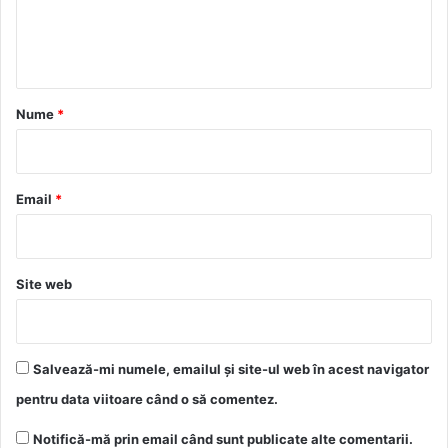
n
t
a
r
Nume
*
i
u
*
Email
*
Site web
Salvează-mi numele, emailul și site-ul web în acest navigator
pentru data viitoare când o să comentez.
Notifică-mă prin email când sunt publicate alte comentarii.