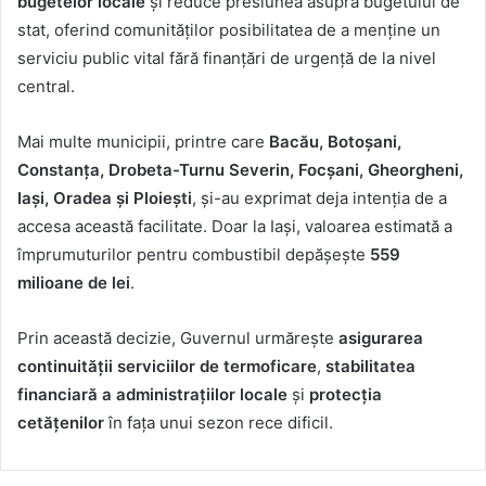
bugetelor locale
și reduce presiunea asupra bugetului de
stat, oferind comunităților posibilitatea de a menține un
serviciu public vital fără finanțări de urgență de la nivel
central.
Mai multe municipii, printre care
Bacău, Botoșani,
Constanța, Drobeta-Turnu Severin, Focșani, Gheorgheni,
Iași, Oradea și Ploiești
, și-au exprimat deja intenția de a
accesa această facilitate. Doar la Iași, valoarea estimată a
împrumuturilor pentru combustibil depășește
559
milioane de lei
.
Prin această decizie, Guvernul urmărește
asigurarea
continuității serviciilor de termoficare
,
stabilitatea
financiară a administrațiilor locale
și
protecția
cetățenilor
în fața unui sezon rece dificil.