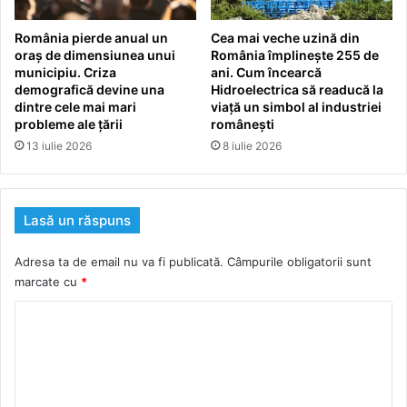
România pierde anual un
Cea mai veche uzină din
oraș de dimensiunea unui
România împlinește 255 de
municipiu. Criza
ani. Cum încearcă
demografică devine una
Hidroelectrica să readucă la
dintre cele mai mari
viață un simbol al industriei
probleme ale țării
românești
13 iulie 2026
8 iulie 2026
Lasă un răspuns
Adresa ta de email nu va fi publicată.
Câmpurile obligatorii sunt
marcate cu
*
C
o
m
e