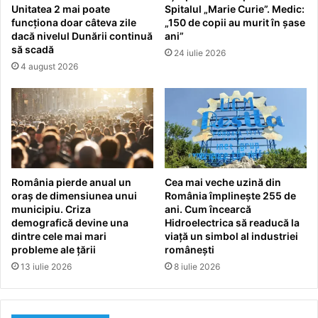
Unitatea 2 mai poate
Spitalul „Marie Curie”. Medic:
funcționa doar câteva zile
„150 de copii au murit în șase
dacă nivelul Dunării continuă
ani”
să scadă
24 iulie 2026
4 august 2026
România pierde anual un
Cea mai veche uzină din
oraș de dimensiunea unui
România împlinește 255 de
municipiu. Criza
ani. Cum încearcă
demografică devine una
Hidroelectrica să readucă la
dintre cele mai mari
viață un simbol al industriei
probleme ale țării
românești
13 iulie 2026
8 iulie 2026