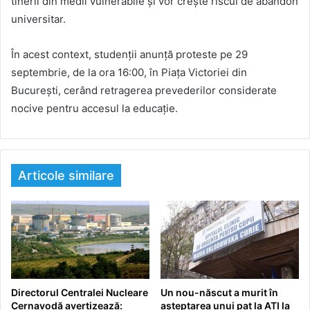
tinerii din medii vulnerabile și vor crește riscul de abandon
universitar.
În acest context, studenții anunță proteste pe 29
septembrie, de la ora 16:00, în Piața Victoriei din
București, cerând retragerea prevederilor considerate
nocive pentru accesul la educație.
Articole similare
Directorul Centralei Nucleare
Un nou-născut a murit în
Cernavodă avertizează:
așteptarea unui pat la ATI la