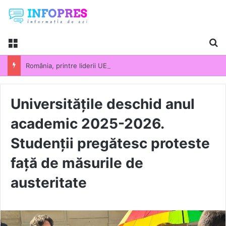
Menu
Ca
România, printre liderii UE la scumpirile din industrie. Prețurile producției industriale au crescut cu 13,5% într-un an
Universitățile deschid anul
academic 2025-2026.
Studenții pregătesc proteste
față de măsurile de
austeritate