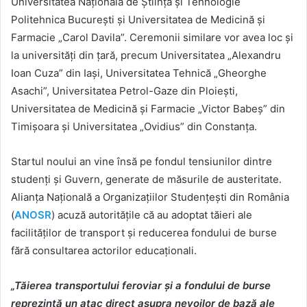
Universitatea Națională de Știință și Tehnologie
Politehnica București și Universitatea de Medicină și
Farmacie „Carol Davila”. Ceremonii similare vor avea loc și
la universități din țară, precum Universitatea „Alexandru
Ioan Cuza” din Iași, Universitatea Tehnică „Gheorghe
Asachi”, Universitatea Petrol-Gaze din Ploiești,
Universitatea de Medicină și Farmacie „Victor Babeș” din
Timișoara și Universitatea „Ovidius” din Constanța.
Startul noului an vine însă pe fondul tensiunilor dintre
studenți și Guvern, generate de măsurile de austeritate.
Alianța Națională a Organizațiilor Studențești din România
(
ANOSR
) acuză autoritățile că au adoptat tăieri ale
facilităților de transport și reducerea fondului de burse
fără consultarea actorilor educaționali.
„Tăierea transportului feroviar și a fondului de burse
reprezintă un atac direct asupra nevoilor de bază ale