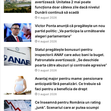
avertizează: Unitatea 2 mai poate
funcționa doar câteva zile dacă nivelul
Dunării continuă să scadă
4 august 2026
Victor Ponta anunță că pregătește un nou
partid politic: „Va participa la următoarele
alegeri parlamentare”
4 august 2026
Statul pregătește bonusuri pentru
inspectorii ANAF care aduc bani la buget.
Patronatele avertizează: „Se deschide
poarta către abuzuri și controale agresive”
3 august 2026
Avantaj major pentru mame: pensionare
anticipată fără penalizări. Ce trebuie să
faci pentru a beneficia de drept
3 august 2026
Ce înseamnă pentru România un rating
„junk”. Scenariul care ar putea scumpi