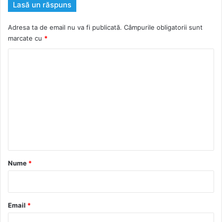
Lasă un răspuns
Adresa ta de email nu va fi publicată.
Câmpurile obligatorii sunt
marcate cu
*
C
o
m
e
n
t
a
r
Nume
*
i
u
*
Email
*