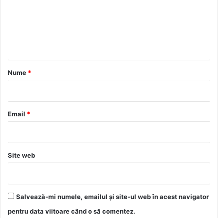
e
n
t
a
r
Nume
*
i
u
*
Email
*
Site web
Salvează-mi numele, emailul și site-ul web în acest navigator
pentru data viitoare când o să comentez.