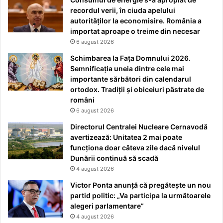
recordul verii, în ciuda apelului
autorităților la economisire. România a
importat aproape o treime din necesar
6 august 2026
Schimbarea la Fața Domnului 2026.
Semnificația uneia dintre cele mai
importante sărbători din calendarul
ortodox. Tradiții și obiceiuri păstrate de
români
6 august 2026
Directorul Centralei Nucleare Cernavodă
avertizează: Unitatea 2 mai poate
funcționa doar câteva zile dacă nivelul
Dunării continuă să scadă
4 august 2026
Victor Ponta anunță că pregătește un nou
partid politic: „Va participa la următoarele
alegeri parlamentare”
4 august 2026