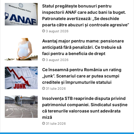
Statul pregătește bonusuri pentru
inspectorii ANAF care aduc bani la buget.
Patronatele avertizează: „Se deschide
poarta către abuzuri și controale agresive”
3 august 2026
Avantaj major pentru mame: pensionare
anticipată fără penalizări. Ce trebuie să
faci pentru a beneficia de drept
3 august 2026
Ce înseamnă pentru România un rating
„junk”. Scenariul care ar putea scumpi
creditele și împrumuturile statului
31 iulie 2026
Insolvența STB reaprinde disputa privind
patrimoniul companiei. Sindicatul susține
că terenurile valoroase sunt adevărata
miză
31 iulie 2026