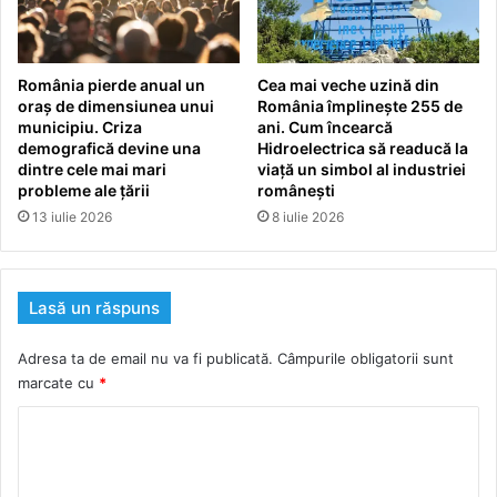
România pierde anual un
Cea mai veche uzină din
oraș de dimensiunea unui
România împlinește 255 de
municipiu. Criza
ani. Cum încearcă
demografică devine una
Hidroelectrica să readucă la
dintre cele mai mari
viață un simbol al industriei
probleme ale țării
românești
13 iulie 2026
8 iulie 2026
Lasă un răspuns
Adresa ta de email nu va fi publicată.
Câmpurile obligatorii sunt
marcate cu
*
C
o
m