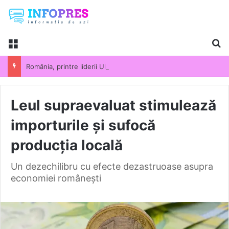
Menu
Ca
România, printre liderii UE la scumpirile din industrie. Prețurile producției industriale au crescut cu 13,5% într-un an
Leul supraevaluat stimulează
importurile și sufocă
producția locală
Un dezechilibru cu efecte dezastruoase asupra
economiei românești