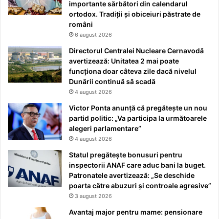
importante sărbători din calendarul
ortodox. Tradiții și obiceiuri păstrate de
români
6 august 2026
Directorul Centralei Nucleare Cernavodă
avertizează: Unitatea 2 mai poate
funcționa doar câteva zile dacă nivelul
Dunării continuă să scadă
4 august 2026
Victor Ponta anunță că pregătește un nou
partid politic: „Va participa la următoarele
alegeri parlamentare”
4 august 2026
Statul pregătește bonusuri pentru
inspectorii ANAF care aduc bani la buget.
Patronatele avertizează: „Se deschide
poarta către abuzuri și controale agresive”
3 august 2026
Avantaj major pentru mame: pensionare