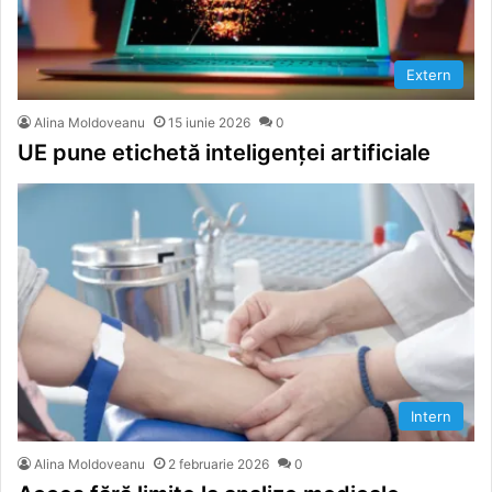
Extern
Alina Moldoveanu
15 iunie 2026
0
UE pune etichetă inteligenței artificiale
Intern
Alina Moldoveanu
2 februarie 2026
0