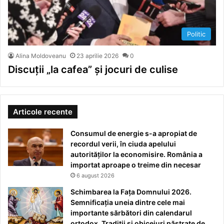
Politic
Alina Moldoveanu
23 aprilie 2026
0
Discuții „la cafea” și jocuri de culise
Articole recente
Consumul de energie s-a apropiat de
recordul verii, în ciuda apelului
autorităților la economisire. România a
importat aproape o treime din necesar
6 august 2026
Schimbarea la Fața Domnului 2026.
Semnificația uneia dintre cele mai
importante sărbători din calendarul
ortodox. Tradiții și obiceiuri păstrate de