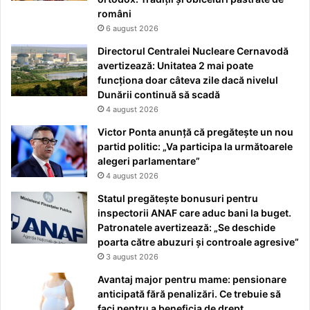
români
6 august 2026
Directorul Centralei Nucleare Cernavodă
avertizează: Unitatea 2 mai poate
funcționa doar câteva zile dacă nivelul
Dunării continuă să scadă
4 august 2026
Victor Ponta anunță că pregătește un nou
partid politic: „Va participa la următoarele
alegeri parlamentare”
4 august 2026
Statul pregătește bonusuri pentru
inspectorii ANAF care aduc bani la buget.
Patronatele avertizează: „Se deschide
poarta către abuzuri și controale agresive”
3 august 2026
Avantaj major pentru mame: pensionare
anticipată fără penalizări. Ce trebuie să
faci pentru a beneficia de drept