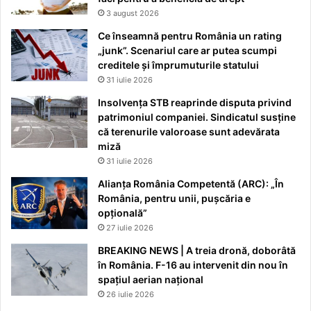
3 august 2026
Ce înseamnă pentru România un rating
„junk”. Scenariul care ar putea scumpi
creditele și împrumuturile statului
31 iulie 2026
Insolvența STB reaprinde disputa privind
patrimoniul companiei. Sindicatul susține
că terenurile valoroase sunt adevărata
miză
31 iulie 2026
Alianța România Competentă (ARC): „În
România, pentru unii, pușcăria e
opțională”
27 iulie 2026
BREAKING NEWS | A treia dronă, doborâtă
în România. F-16 au intervenit din nou în
spațiul aerian național
26 iulie 2026