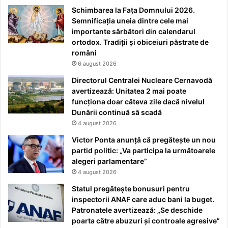
Schimbarea la Fața Domnului 2026.
Semnificația uneia dintre cele mai
importante sărbători din calendarul
ortodox. Tradiții și obiceiuri păstrate de
români
6 august 2026
Directorul Centralei Nucleare Cernavodă
avertizează: Unitatea 2 mai poate
funcționa doar câteva zile dacă nivelul
Dunării continuă să scadă
4 august 2026
Victor Ponta anunță că pregătește un nou
partid politic: „Va participa la următoarele
alegeri parlamentare”
4 august 2026
Statul pregătește bonusuri pentru
inspectorii ANAF care aduc bani la buget.
Patronatele avertizează: „Se deschide
poarta către abuzuri și controale agresive”