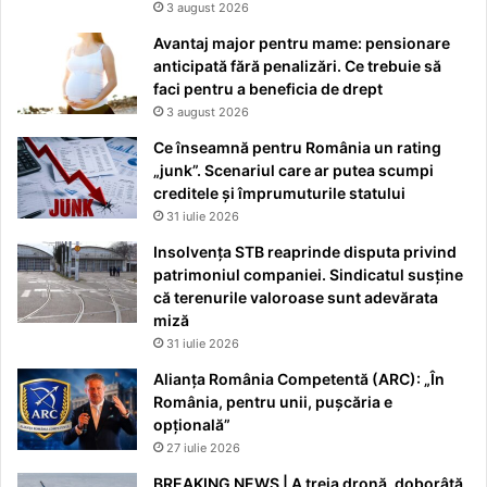
3 august 2026
Avantaj major pentru mame: pensionare
anticipată fără penalizări. Ce trebuie să
faci pentru a beneficia de drept
3 august 2026
Ce înseamnă pentru România un rating
„junk”. Scenariul care ar putea scumpi
creditele și împrumuturile statului
31 iulie 2026
Insolvența STB reaprinde disputa privind
patrimoniul companiei. Sindicatul susține
că terenurile valoroase sunt adevărata
miză
31 iulie 2026
Alianța România Competentă (ARC): „În
România, pentru unii, pușcăria e
opțională”
27 iulie 2026
BREAKING NEWS | A treia dronă, doborâtă