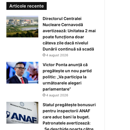
Articole recente
Directorul Centralei
Nucleare Cernavodă
avertizează: Unitatea 2 mai
poate funcționa doar
câteva zile dacă nivelul
Dunării continuă să scadă
4 august 2026
Victor Ponta anunță că
pregătește un nou partid
politic: „Va participa la
următoarele alegeri
parlamentare”
4 august 2026
Statul pregătește bonusuri
pentru inspectorii ANAF
care aduc bani la buget.
Patronatele avertizează:
„Se deschide poarta către