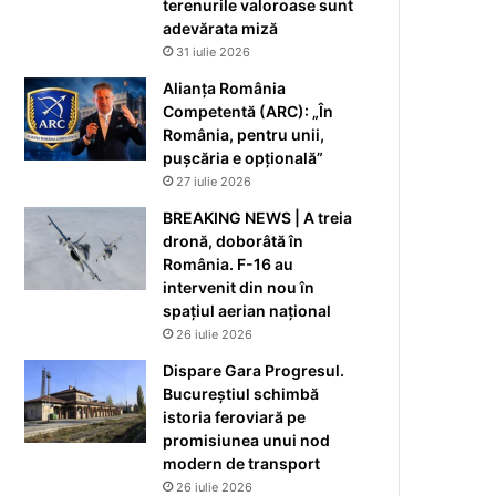
terenurile valoroase sunt
adevărata miză
31 iulie 2026
Alianța România
Competentă (ARC): „În
România, pentru unii,
pușcăria e opțională”
27 iulie 2026
BREAKING NEWS | A treia
dronă, doborâtă în
România. F-16 au
intervenit din nou în
spațiul aerian național
26 iulie 2026
Dispare Gara Progresul.
Bucureștiul schimbă
istoria feroviară pe
promisiunea unui nod
modern de transport
26 iulie 2026