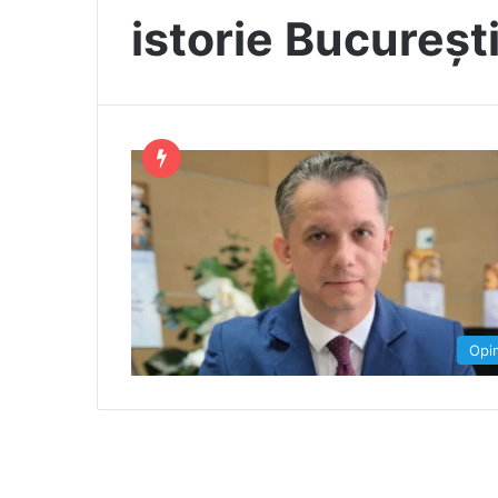
istorie Bucureșt
Opin