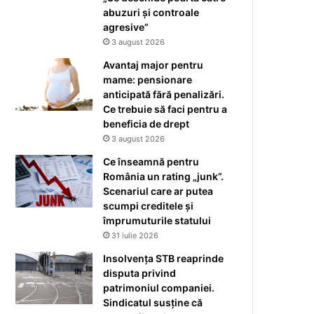
abuzuri și controale
agresive”
3 august 2026
Avantaj major pentru
mame: pensionare
anticipată fără penalizări.
Ce trebuie să faci pentru a
beneficia de drept
3 august 2026
Ce înseamnă pentru
România un rating „junk”.
Scenariul care ar putea
scumpi creditele și
împrumuturile statului
31 iulie 2026
Insolvența STB reaprinde
disputa privind
patrimoniul companiei.
Sindicatul susține că