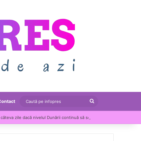
Caută
Contact
pe
câteva zile dacă nivelul Dunării continuă să scadă
infopres