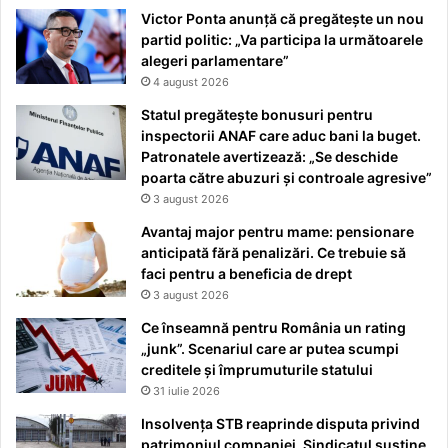
Victor Ponta anunță că pregătește un nou
partid politic: „Va participa la următoarele
alegeri parlamentare”
4 august 2026
Statul pregătește bonusuri pentru
inspectorii ANAF care aduc bani la buget.
Patronatele avertizează: „Se deschide
poarta către abuzuri și controale agresive”
3 august 2026
Avantaj major pentru mame: pensionare
anticipată fără penalizări. Ce trebuie să
faci pentru a beneficia de drept
3 august 2026
Ce înseamnă pentru România un rating
„junk”. Scenariul care ar putea scumpi
creditele și împrumuturile statului
31 iulie 2026
Insolvența STB reaprinde disputa privind
patrimoniul companiei. Sindicatul susține