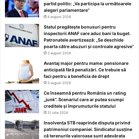
partid politic: „Va participa la următoarele
alegeri parlamentare”
4 august 2026
Statul pregătește bonusuri pentru
inspectorii ANAF care aduc bani la buget.
Patronatele avertizează: „Se deschide
poarta către abuzuri și controale agresive”
3 august 2026
Avantaj major pentru mame: pensionare
anticipată fără penalizări. Ce trebuie să
faci pentru a beneficia de drept
3 august 2026
Ce înseamnă pentru România un rating
„junk”. Scenariul care ar putea scumpi
creditele și împrumuturile statului
31 iulie 2026
Insolvența STB reaprinde disputa privind
patrimoniul companiei. Sindicatul susține
că terenurile valoroase sunt adevărata