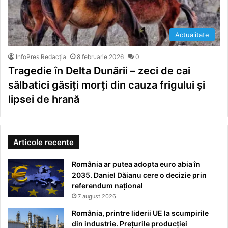
Actualitate
InfoPres Redacția
8 februarie 2026
0
Tragedie în Delta Dunării – zeci de cai
sălbatici găsiți morți din cauza frigului și
lipsei de hrană
Articole recente
România ar putea adopta euro abia în
2035. Daniel Dăianu cere o decizie prin
referendum național
7 august 2026
România, printre liderii UE la scumpirile
din industrie. Prețurile producției