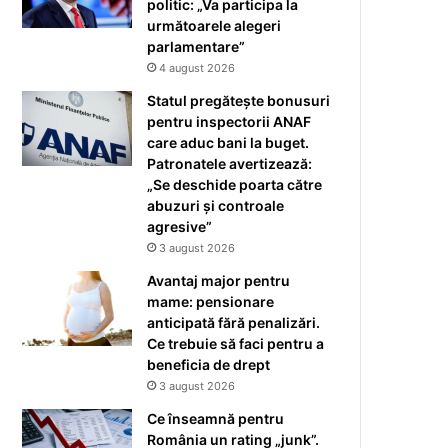
politic: „Va participa la
următoarele alegeri
parlamentare”
4 august 2026
Statul pregătește bonusuri
pentru inspectorii ANAF
care aduc bani la buget.
Patronatele avertizează:
„Se deschide poarta către
abuzuri și controale
agresive”
3 august 2026
Avantaj major pentru
mame: pensionare
anticipată fără penalizări.
Ce trebuie să faci pentru a
beneficia de drept
3 august 2026
Ce înseamnă pentru
România un rating „junk”.