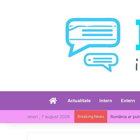
Acasă
Actualitate
Intern
Extern
vineri , 7 august 2026
Breaking News
România ar put