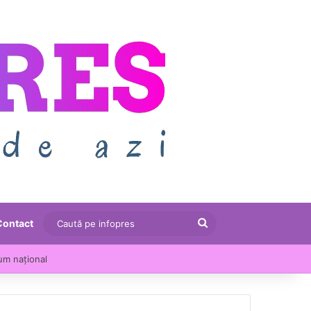
Caută
Contact
pe
um național
infopres