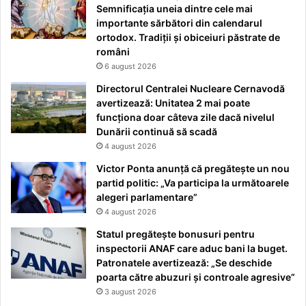
Semnificația uneia dintre cele mai
importante sărbători din calendarul
ortodox. Tradiții și obiceiuri păstrate de
români
6 august 2026
Directorul Centralei Nucleare Cernavodă
avertizează: Unitatea 2 mai poate
funcționa doar câteva zile dacă nivelul
Dunării continuă să scadă
4 august 2026
Victor Ponta anunță că pregătește un nou
partid politic: „Va participa la următoarele
alegeri parlamentare”
4 august 2026
Statul pregătește bonusuri pentru
inspectorii ANAF care aduc bani la buget.
Patronatele avertizează: „Se deschide
poarta către abuzuri și controale agresive”
3 august 2026