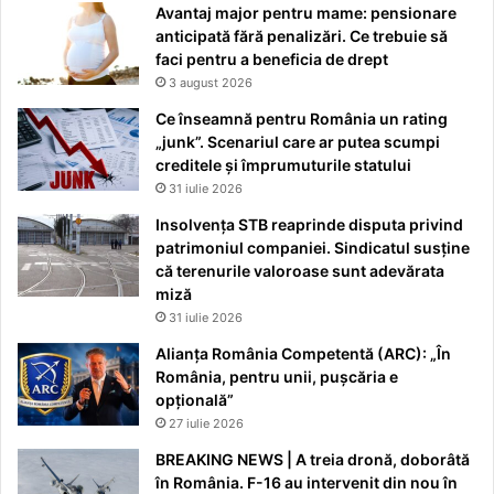
Avantaj major pentru mame: pensionare
anticipată fără penalizări. Ce trebuie să
faci pentru a beneficia de drept
3 august 2026
Ce înseamnă pentru România un rating
„junk”. Scenariul care ar putea scumpi
creditele și împrumuturile statului
31 iulie 2026
Insolvența STB reaprinde disputa privind
patrimoniul companiei. Sindicatul susține
că terenurile valoroase sunt adevărata
miză
31 iulie 2026
Alianța România Competentă (ARC): „În
România, pentru unii, pușcăria e
opțională”
27 iulie 2026
BREAKING NEWS | A treia dronă, doborâtă
în România. F-16 au intervenit din nou în