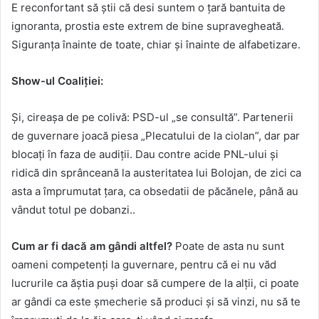
E reconfortant să știi că desi suntem o țară bantuita de
ignoranta, prostia este extrem de bine supravegheată.
Siguranța înainte de toate, chiar și înainte de alfabetizare.
Show-ul Coaliției:
Și, cireașa de pe colivă: PSD-ul „se consultă”. Partenerii
de guvernare joacă piesa „Plecatului de la ciolan”, dar par
blocați în faza de audiții. Dau contre acide PNL-ului și
ridică din sprânceană la austeritatea lui Bolojan, de zici ca
asta a împrumutat țara, ca obsedatii de păcănele, până au
vândut totul pe dobanzi..
Cum ar fi dacă am gândi altfel?
Poate de asta nu sunt
oameni competenți la guvernare, pentru că ei nu văd
lucrurile ca ăștia puși doar să cumpere de la alții, ci poate
ar gândi ca este șmecherie să produci și să vinzi, nu să te