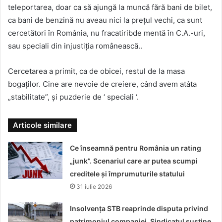
teleportarea, doar ca să ajungă la muncă fără bani de bilet,
ca bani de benzină nu aveau nici la prețul vechi, ca sunt
cercetători în România, nu fracatiribde mentă în C.A.-uri,
sau speciali din injustiția românească..
Cercetarea a primit, ca de obicei, restul de la masa
bogaților. Cine are nevoie de creiere, când avem atâta
„stabilitate”, și puzderie de ‘ speciali ‘.
Articole similare
Ce înseamnă pentru România un rating
„junk”. Scenariul care ar putea scumpi
creditele și împrumuturile statului
31 iulie 2026
Insolvența STB reaprinde disputa privind
patrimoniul companiei. Sindicatul susține