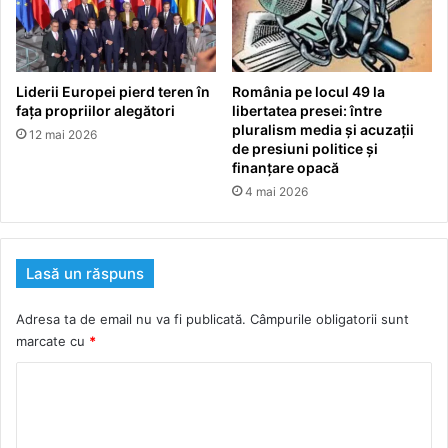
Liderii Europei pierd teren în
România pe locul 49 la
fața propriilor alegători
libertatea presei: între
pluralism media și acuzații
12 mai 2026
de presiuni politice și
finanțare opacă
4 mai 2026
Lasă un răspuns
Adresa ta de email nu va fi publicată.
Câmpurile obligatorii sunt
marcate cu
*
C
o
m