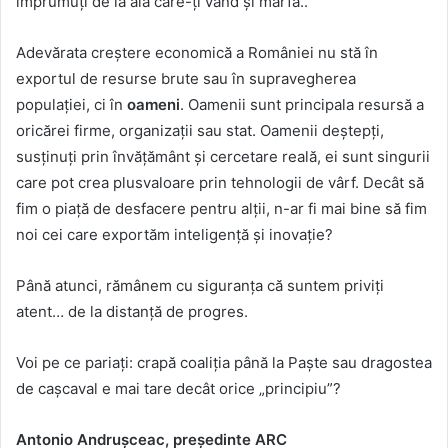
împrumuți de la ăia care-ți vând și marfa..
Adevărata creștere economică a României nu stă în
exportul de resurse brute sau în supravegherea
populației, ci în
oameni
. Oamenii sunt principala resursă a
oricărei firme, organizații sau stat. Oamenii deștepți,
susținuți prin învățământ și cercetare reală, ei sunt singurii
care pot crea plusvaloare prin tehnologii de vârf. Decât să
fim o piață de desfacere pentru alții, n-ar fi mai bine să fim
noi cei care exportăm inteligență și inovație?
Până atunci, rămânem cu siguranța că suntem priviți
atent… de la distanță de progres.
Voi pe ce pariați: crapă coaliția până la Paște sau dragostea
de cașcaval e mai tare decât orice „principiu”?
Antonio Andrușceac, președinte ARC