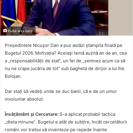
Kuba was here
Președintele Nicușor Dan a pus astăzi ștampila finală pe
Bugetul 2026. Motivația? Aceiași temă auzită an de an, cea
a „responsabilității de stat”, un fel de „semnez acum ca să
nu ne crape jucăria de tot” sub bagheta de dirijor a lui Ilie
Bolojan.
Dar stați să vedeți unde se duc banii, că e de un umor
involuntar absolut:
Învățământ și Cercetare:
S-a aplicat probabil tactica
„dieta minune”. Bugetul e atât de subțire, încât cercetătorii
români vor trebui să inventeze pe repede înainte