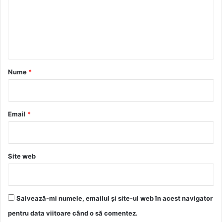
e
n
t
a
r
Nume
*
i
u
*
Email
*
Site web
Salvează-mi numele, emailul și site-ul web în acest navigator
pentru data viitoare când o să comentez.