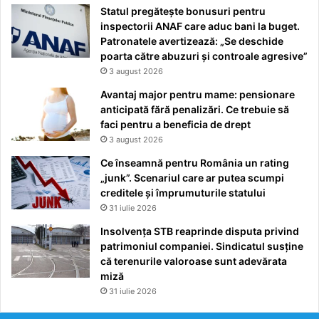
Statul pregătește bonusuri pentru
inspectorii ANAF care aduc bani la buget.
Patronatele avertizează: „Se deschide
poarta către abuzuri și controale agresive”
3 august 2026
Avantaj major pentru mame: pensionare
anticipată fără penalizări. Ce trebuie să
faci pentru a beneficia de drept
3 august 2026
Ce înseamnă pentru România un rating
„junk”. Scenariul care ar putea scumpi
creditele și împrumuturile statului
31 iulie 2026
Insolvența STB reaprinde disputa privind
patrimoniul companiei. Sindicatul susține
că terenurile valoroase sunt adevărata
miză
31 iulie 2026