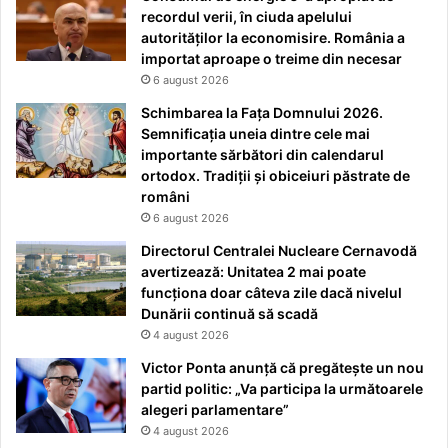
recordul verii, în ciuda apelului
autorităților la economisire. România a
importat aproape o treime din necesar
6 august 2026
Schimbarea la Fața Domnului 2026.
Semnificația uneia dintre cele mai
importante sărbători din calendarul
ortodox. Tradiții și obiceiuri păstrate de
români
6 august 2026
Directorul Centralei Nucleare Cernavodă
avertizează: Unitatea 2 mai poate
funcționa doar câteva zile dacă nivelul
Dunării continuă să scadă
4 august 2026
Victor Ponta anunță că pregătește un nou
partid politic: „Va participa la următoarele
alegeri parlamentare”
4 august 2026