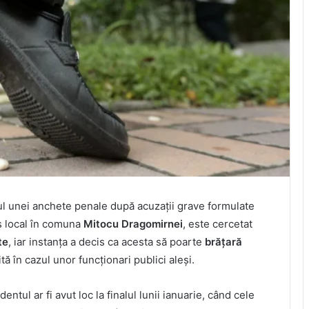
rul unei anchete penale după acuzații grave formulate
es local în comuna
Mitocu Dragomirnei
, este cercetat
te
, iar instanța a decis ca acesta să poarte
brățară
ită în cazul unor funcționari publici aleși.
identul ar fi avut loc la finalul lunii ianuarie, când cele