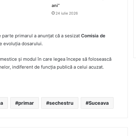
ani”
24 iulie 2026
e parte primarul a anunțat că a sesizat
Comisia de
e evoluția dosarului.
omestice și modul în care legea începe să folosească
lor, indiferent de funcția publică a celui acuzat.
ca
primar
sechestru
Suceava