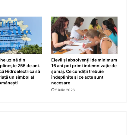
he uzină din
Elevii și absolvenții de minimum
linește 255 de ani.
16 ani pot primi indemnizație de
ă Hidroelectrica să
șomaj. Ce condiții trebuie
iață un simbol al
îndeplinite și ce acte sunt
românești
necesare
5 iulie 2026