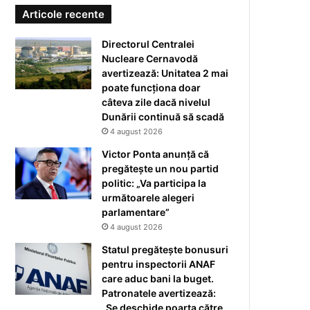
Articole recente
Directorul Centralei
Nucleare Cernavodă
avertizează: Unitatea 2 mai
poate funcționa doar
câteva zile dacă nivelul
Dunării continuă să scadă
4 august 2026
Victor Ponta anunță că
pregătește un nou partid
politic: „Va participa la
următoarele alegeri
parlamentare”
4 august 2026
Statul pregătește bonusuri
pentru inspectorii ANAF
care aduc bani la buget.
Patronatele avertizează:
„Se deschide poarta către