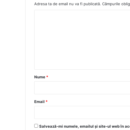
Adresa ta de email nu va fi publicată.
Câmpurile oblig
C
o
m
e
n
t
a
r
Nume
*
i
u
*
Email
*
Salvează-mi numele, emailul și site-ul web în ac