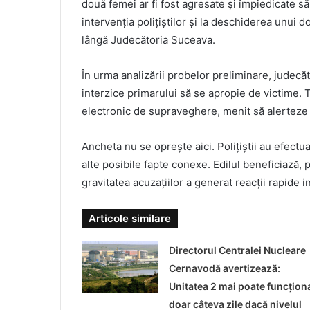
două femei ar fi fost agresate și împiedicate s
intervenția polițiștilor și la deschiderea unui
lângă Judecătoria Suceava.
În urma analizării probelor preliminare, judecă
interzice primarului să se apropie de victime. 
electronic de supraveghere, menit să alerteze au
Ancheta nu se oprește aici. Polițiștii au efectu
alte posibile fapte conexe. Edilul beneficiază, p
gravitatea acuzațiilor a generat reacții rapide in
Articole similare
Directorul Centralei Nucleare
Cernavodă avertizează:
Unitatea 2 mai poate funcțion
doar câteva zile dacă nivelul