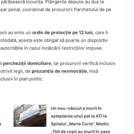
ă părăsească locuința. Plângerile depuse au dus la
 dosar penal, coordonat de procurorii Parchetului de pe
torii au emis un
ordin de protecție pe 12 luni
, care îi
Totodată, acesta este obligat să poarte un dispozitiv
toritățile în cazul încălcării restricțiilor impuse.
at
percheziții domiciliare
, iar procurorii verifică inclusiv
otrivit legii, de
prezumția de nevinovăție
, însă
clusiv în plan politic.
Un nou-născut a murit în
așteptarea unui pat la ATI la
a
Spitalul „Marie Curie”. Medic:
„150 de copii au murit în șase