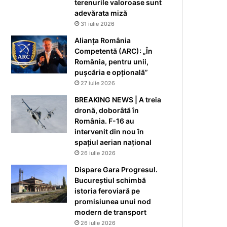
terenurile valoroase sunt
adevărata miză
31 iulie 2026
Alianța România
Competentă (ARC): „În
România, pentru unii,
pușcăria e opțională”
27 iulie 2026
BREAKING NEWS | A treia
dronă, doborâtă în
România. F-16 au
intervenit din nou în
spațiul aerian național
26 iulie 2026
Dispare Gara Progresul.
Bucureștiul schimbă
istoria feroviară pe
promisiunea unui nod
modern de transport
26 iulie 2026