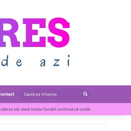
Caută
Contact
pe
câteva zile dacă nivelul Dunării continuă să scadă
infopres