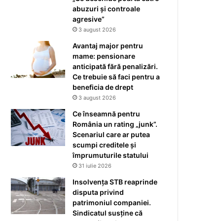
abuzuri și controale
agresive”
3 august 2026
Avantaj major pentru
mame: pensionare
anticipată fără penalizări.
Ce trebuie să faci pentru a
beneficia de drept
3 august 2026
Ce înseamnă pentru
România un rating „junk”.
Scenariul care ar putea
scumpi creditele și
împrumuturile statului
31 iulie 2026
Insolvența STB reaprinde
disputa privind
patrimoniul companiei.
Sindicatul susține că