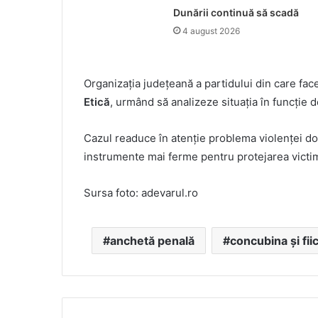
Dunării continuă să scadă
4 august 2026
Organizația județeană a partidului din care fac
Etică
, urmând să analizeze situația în funcție d
Cazul readuce în atenție problema violenței d
instrumente mai ferme pentru protejarea victime
Sursa foto: adevarul.ro
anchetă penală
concubina și fii