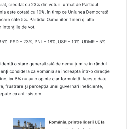
rat, creditat cu 23% din voturi, urmat de Partidul
ânia este cotată cu 10%, în timp ce Uniunea Democrată
are câte 5%. Partidul Oamenilor Tineri și alte
 intențiile de vot.
– 35%, PSD – 23%, PNL – 18%, USR – 10%, UDMR – 5%,
evidență o stare generalizată de nemulțumire în rândul
enți consideră că România se îndreaptă într-o direcție
ine, iar 5% nu au o opinie clar formulată. Aceste date
e, frustrare și percepția unei guvernări ineficiente,
epute ca anti-sistem.
o
România, printre liderii UE la