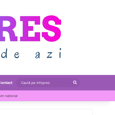
Caută
Contact
pe
u crescut cu 13,5% într-un an
infopres