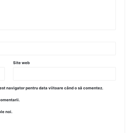
Site web
est navigator pentru data viitoare când o să comentez.
comentarii.
le noi.