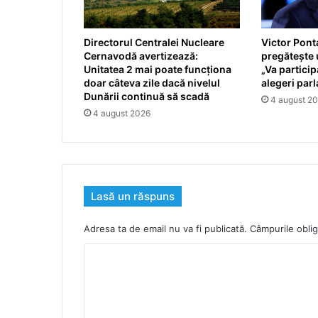
Directorul Centralei Nucleare
Victor Pont
Cernavodă avertizează:
pregătește u
Unitatea 2 mai poate funcționa
„Va partici
doar câteva zile dacă nivelul
alegeri par
Dunării continuă să scadă
4 august 2
4 august 2026
Lasă un răspuns
Adresa ta de email nu va fi publicată.
Câmpurile oblig
C
o
m