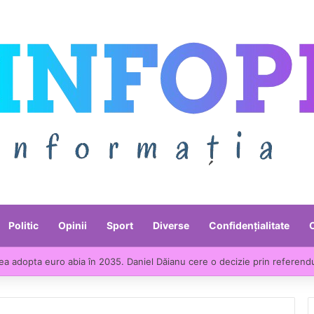
Politic
Opinii
Sport
Diverse
Confidențialitate
e liderii UE la scumpirile din industrie. Prețurile producției industriale a