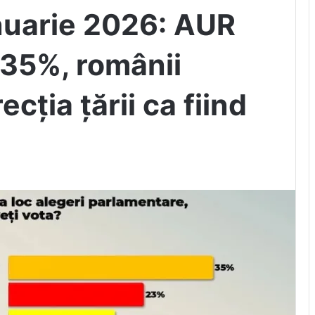
nuarie 2026: AUR
 35%, românii
cția țării ca fiind