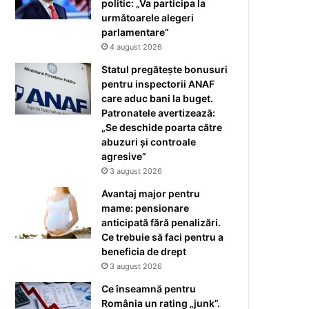
politic: „Va participa la
următoarele alegeri
parlamentare”
4 august 2026
Statul pregătește bonusuri
pentru inspectorii ANAF
care aduc bani la buget.
Patronatele avertizează:
„Se deschide poarta către
abuzuri și controale
agresive”
3 august 2026
Avantaj major pentru
mame: pensionare
anticipată fără penalizări.
Ce trebuie să faci pentru a
beneficia de drept
3 august 2026
Ce înseamnă pentru
România un rating „junk”.