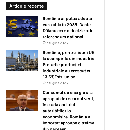
Articole recente
România ar putea adopta
euro abia în 2035. Daniel
Dăianu cere o decizie prin
referendum național
7 august 2026
România, printre liderii UE
la scumpirile din industrie.
Prețurile producției
industriale au crescut cu
13,5% într-un an
7 august 2026
Consumul de energie s-a
apropiat de recordul verii,
în ciuda apelului
autorităților la
economisire. România a
importat aproape o treime
din necesar