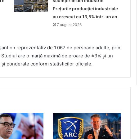
re
scumpirile din industrie.
Prețurile producției industriale
au crescut cu 13,5% într-un an
7 august 2026
eșantion reprezentativ de 1.067 de persoane adulte, prin
 Studiul are o marjă maximă de eroare de ±3% și un
 și ponderate conform statisticilor oficiale.