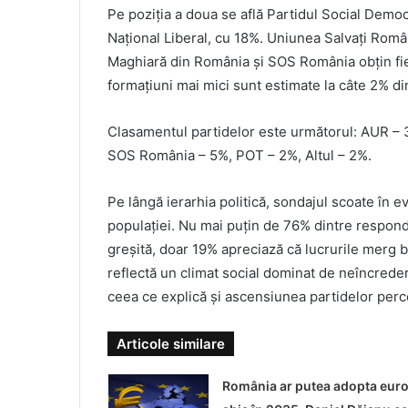
Pe poziția a doua se află Partidul Social Democ
Național Liberal, cu 18%. Uniunea Salvați Rom
Maghiară din România și SOS România obțin fiec
formațiuni mai mici sunt estimate la câte 2% din
Clasamentul partidelor este următorul: AUR 
SOS România – 5%, POT – 2%, Altul – 2%.
Pe lângă ierarhia politică, sondajul scoate în 
populației. Nu mai puțin de 76% dintre respond
greșită, doar 19% apreciază că lucrurile merg b
reflectă un climat social dominat de neîncreder
ceea ce explică și ascensiunea partidelor perc
Articole similare
România ar putea adopta eur