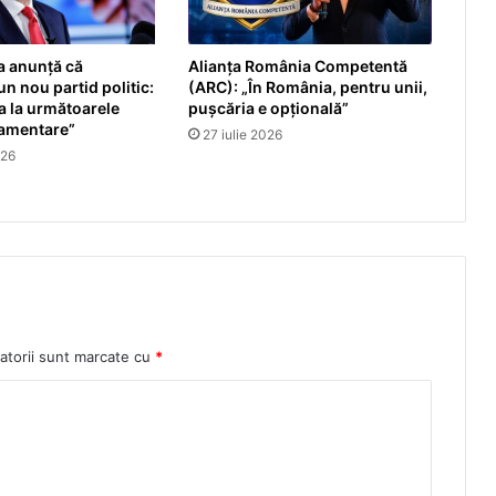
a anunță că
Alianța România Competentă
n nou partid politic:
(ARC): „În România, pentru unii,
pa la următoarele
pușcăria e opțională”
lamentare”
27 iulie 2026
026
atorii sunt marcate cu
*