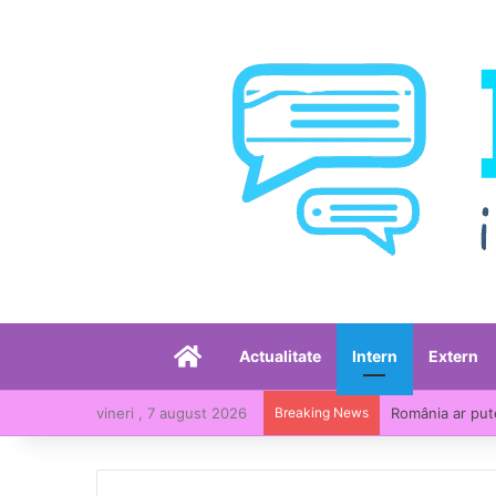
Acasă
Actualitate
Intern
Extern
vineri , 7 august 2026
Breaking News
România, printr