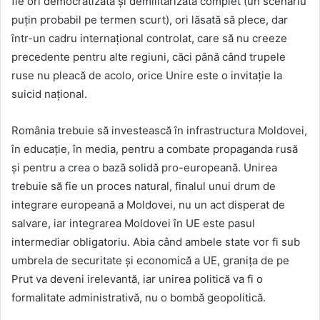
fie ori democratizată și demilitarizată complet (un scenariu
puțin probabil pe termen scurt), ori lăsată să plece, dar
într-un cadru internațional controlat, care să nu creeze
precedente pentru alte regiuni, căci până când trupele
ruse nu pleacă de acolo, orice Unire este o invitație la
suicid național.
România trebuie să investească în infrastructura Moldovei,
în educație, în media, pentru a combate propaganda rusă
și pentru a crea o bază solidă pro-europeană. Unirea
trebuie să fie un proces natural, finalul unui drum de
integrare europeană a Moldovei, nu un act disperat de
salvare, iar integrarea Moldovei în UE este pasul
intermediar obligatoriu. Abia când ambele state vor fi sub
umbrela de securitate și economică a UE, granița de pe
Prut va deveni irelevantă, iar unirea politică va fi o
formalitate administrativă, nu o bombă geopolitică.