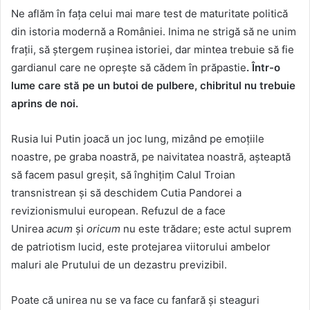
Ne aflăm în fața celui mai mare test de maturitate politică
din istoria modernă a României. Inima ne strigă să ne unim
frații, să ștergem rușinea istoriei, dar mintea trebuie să fie
gardianul care ne oprește să cădem în prăpastie
. Într-o
lume care stă pe un butoi de pulbere, chibritul nu trebuie
aprins de noi.
Rusia lui Putin joacă un joc lung, mizând pe emoțiile
noastre, pe graba noastră, pe naivitatea noastră, așteaptă
să facem pasul greșit, să înghițim Calul Troian
transnistrean și să deschidem Cutia Pandorei a
revizionismului european. Refuzul de a face
Unirea
acum
și
oricum
nu este trădare; este actul suprem
de patriotism lucid, este protejarea viitorului ambelor
maluri ale Prutului de un dezastru previzibil.
Poate că unirea nu se va face cu fanfară și steaguri