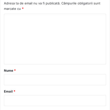
Adresa ta de email nu va fi publicată.
Câmpurile obligatorii sunt
marcate cu
*
C
o
m
e
n
t
a
r
Nume
*
i
u
*
Email
*