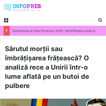
Menu
Ca
Schimbarea la Fața Domnului 2026. Semnificația uneia dintre cele mai importante sărbători din calendarul ortodox. Tradiții și obiceiuri păstrate de români
Sărutul morții sau
îmbrățișarea frățească? O
analiză rece a Unirii într-o
lume aflată pe un butoi de
pulbere