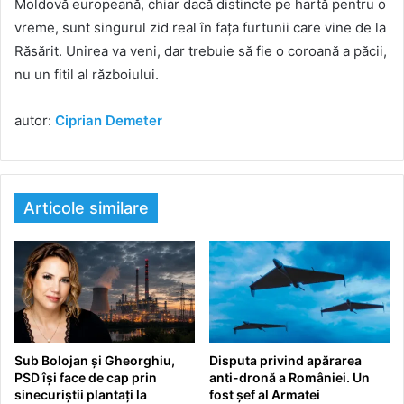
Moldovă europeană, chiar dacă distincte pe hartă pentru o
vreme, sunt singurul zid real în fața furtunii care vine de la
Răsărit. Unirea va veni, dar trebuie să fie o coroană a păcii,
nu un fitil al războiului.
autor:
Ciprian Demeter
Articole similare
Sub Bolojan și Gheorghiu,
Disputa privind apărarea
PSD își face de cap prin
anti-dronă a României. Un
sinecuriștii plantați la
fost șef al Armatei