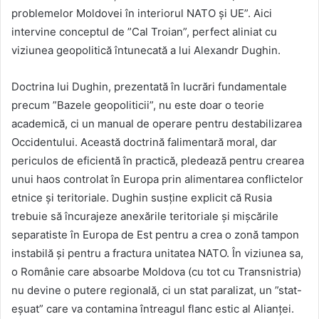
problemelor Moldovei în interiorul NATO și UE”. Aici
intervine conceptul de ”Cal Troian”, perfect aliniat cu
viziunea geopolitică întunecată a lui Alexandr Dughin.
Doctrina lui Dughin, prezentată în lucrări fundamentale
precum ”Bazele geopoliticii”, nu este doar o teorie
academică, ci un manual de operare pentru destabilizarea
Occidentului. Această doctrină falimentară moral, dar
periculos de eficientă în practică, pledează pentru crearea
unui haos controlat în Europa prin alimentarea conflictelor
etnice și teritoriale. Dughin susține explicit că Rusia
trebuie să încurajeze anexările teritoriale și mișcările
separatiste în Europa de Est pentru a crea o zonă tampon
instabilă și pentru a fractura unitatea NATO. În viziunea sa,
o Românie care absoarbe Moldova (cu tot cu Transnistria)
nu devine o putere regională, ci un stat paralizat, un ”stat-
eșuat” care va contamina întreagul flanc estic al Alianței.