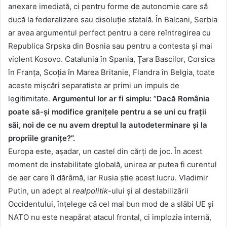
anexare imediată, ci pentru forme de autonomie care să
ducă la federalizare sau disoluție statală. În Balcani, Serbia
ar avea argumentul perfect pentru a cere reîntregirea cu
Republica Srpska din Bosnia sau pentru a contesta și mai
violent Kosovo. Catalunia în Spania, Țara Bascilor, Corsica
în Franța, Scoția în Marea Britanie, Flandra în Belgia, toate
aceste mișcări separatiste ar primi un impuls de
legitimitate.
Argumentul lor ar fi simplu: ”Dacă România
poate să-și modifice granițele pentru a se uni cu frații
săi, noi de ce nu avem dreptul la autodeterminare și la
propriile granițe?”.
Europa este, așadar, un castel din cărți de joc. În acest
moment de instabilitate globală, unirea ar putea fi curentul
de aer care îl dărâmă, iar Rusia știe acest lucru. Vladimir
Putin, un adept al
realpolitik
-ului și al destabilizării
Occidentului, înțelege că cel mai bun mod de a slăbi UE și
NATO nu este neapărat atacul frontal, ci implozia internă,