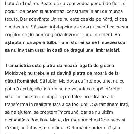
fluturând mâine. Poate că nu vom vedea poduri de flori, ci
poduri de beton și autostrăzi construite în ani de muncă
tăcută. Dar adevărata Unire nu este cea de pe hărți, ci cea
din destine. Să avem înțelepciunea de a nu sacrifica pacea
copiilor noștri pentru gloria iluzorie a unui moment.
Să
așteptăm ca apele tulburi ale istoriei să se limpezească,
să nu invităm ursul în casă de dragul unei îmbrățișări.
Transnistria este piatra de moară legată de glezna
Moldovei; nu trebuie să devină piatra de moară de la
gâtul României
. Să iubim Moldova cu înțelepciune, nu cu
patimă oarbă, căci istoria nu ne va judeca după măreția
visurilor noastre, ci după capacitatea noastră de a le
transforma în realitate fără a da foc lumii. Să rămânem frați,
să ne ajutăm, să creștem împreună, dar să nu uităm
niciodată: o Românie Mare, dar îngenuncheată de haos și
război, nu folosește nimănui. O Românie puternică și o