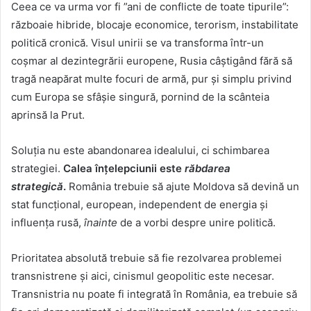
Ceea ce va urma vor fi ”ani de conflicte de toate tipurile”:
războaie hibride, blocaje economice, terorism, instabilitate
politică cronică. Visul unirii se va transforma într-un
coșmar al dezintegrării europene, Rusia câștigând fără să
tragă neapărat multe focuri de armă, pur și simplu privind
cum Europa se sfâșie singură, pornind de la scânteia
aprinsă la Prut.
Soluția nu este abandonarea idealului, ci schimbarea
strategiei.
Calea înțelepciunii este
răbdarea
strategică
.
România trebuie să ajute Moldova să devină un
stat funcțional, european, independent de energia și
influența rusă,
înainte
de a vorbi despre unire politică.
Prioritatea absolută trebuie să fie rezolvarea problemei
transnistrene și aici, cinismul geopolitic este necesar.
Transnistria nu poate fi integrată în România, ea trebuie să