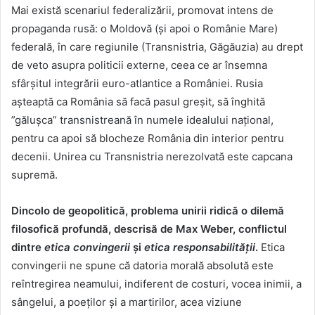
Mai există scenariul federalizării, promovat intens de
propaganda rusă: o Moldovă (și apoi o Românie Mare)
federală, în care regiunile (Transnistria, Găgăuzia) au drept
de veto asupra politicii externe, ceea ce ar însemna
sfârșitul integrării euro-atlantice a României. Rusia
așteaptă ca România să facă pasul greșit, să înghită
”gălușca” transnistreană în numele idealului național,
pentru ca apoi să blocheze România din interior pentru
decenii. Unirea cu Transnistria nerezolvată este capcana
supremă.
Dincolo de geopolitică, problema unirii ridică o dilemă
filosofică profundă, descrisă de Max Weber, conflictul
dintre
etica convingerii
și
etica responsabilității
.
Etica
convingerii ne spune că datoria morală absolută este
reîntregirea neamului, indiferent de costuri, vocea inimii, a
sângelui, a poeților și a martirilor, acea viziune