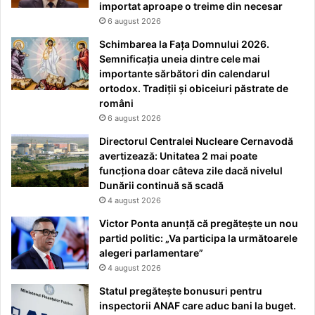
importat aproape o treime din necesar
6 august 2026
Schimbarea la Fața Domnului 2026.
Semnificația uneia dintre cele mai
importante sărbători din calendarul
ortodox. Tradiții și obiceiuri păstrate de
români
6 august 2026
Directorul Centralei Nucleare Cernavodă
avertizează: Unitatea 2 mai poate
funcționa doar câteva zile dacă nivelul
Dunării continuă să scadă
4 august 2026
Victor Ponta anunță că pregătește un nou
partid politic: „Va participa la următoarele
alegeri parlamentare”
4 august 2026
Statul pregătește bonusuri pentru
inspectorii ANAF care aduc bani la buget.