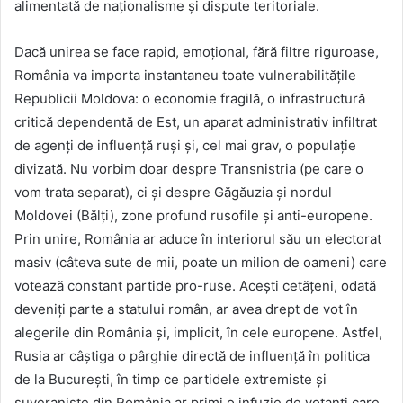
alimentată de naționalisme și dispute teritoriale.
Dacă unirea se face rapid, emoțional, fără filtre riguroase,
România va importa instantaneu toate vulnerabilitățile
Republicii Moldova: o economie fragilă, o infrastructură
critică dependentă de Est, un aparat administrativ infiltrat
de agenți de influență ruși și, cel mai grav, o populație
divizată. Nu vorbim doar despre Transnistria (pe care o
vom trata separat), ci și despre Găgăuzia și nordul
Moldovei (Bălți), zone profund rusofile și anti-europene.
Prin unire, România ar aduce în interiorul său un electorat
masiv (câteva sute de mii, poate un milion de oameni) care
votează constant partide pro-ruse. Acești cetățeni, odată
deveniți parte a statului român, ar avea drept de vot în
alegerile din România și, implicit, în cele europene. Astfel,
Rusia ar câștiga o pârghie directă de influență în politica
de la București, în timp ce partidele extremiste și
suveraniste din România ar primi o infuzie de votanți care