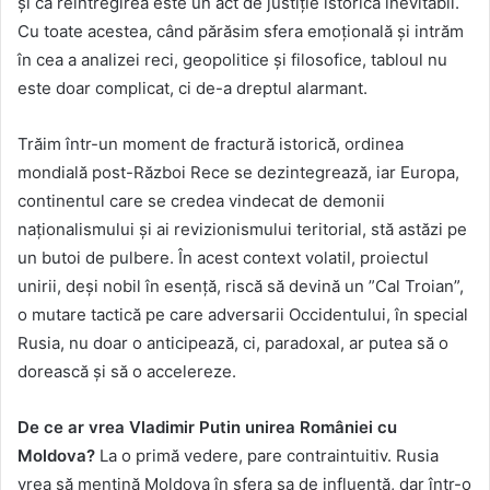
și că reîntregirea este un act de justiție istorică inevitabil.
Cu toate acestea, când părăsim sfera emoțională și intrăm
în cea a analizei reci, geopolitice și filosofice, tabloul nu
este doar complicat, ci de-a dreptul alarmant.
Trăim într-un moment de fractură istorică, ordinea
mondială post-Război Rece se dezintegrează, iar Europa,
continentul care se credea vindecat de demonii
naționalismului și ai revizionismului teritorial, stă astăzi pe
un butoi de pulbere. În acest context volatil, proiectul
unirii, deși nobil în esență, riscă să devină un ”Cal Troian”,
o mutare tactică pe care adversarii Occidentului, în special
Rusia, nu doar o anticipează, ci, paradoxal, ar putea să o
dorească și să o accelereze.
De ce ar vrea Vladimir Putin unirea României cu
Moldova?
La o primă vedere, pare contraintuitiv. Rusia
vrea să mențină Moldova în sfera sa de influență, dar într-o