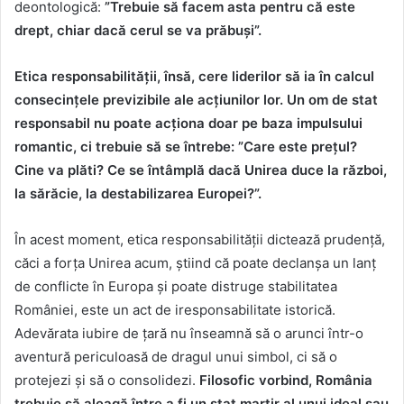
deontologică:
”Trebuie să facem asta pentru că este
drept, chiar dacă cerul se va prăbuși”.
Etica responsabilității, însă, cere liderilor să ia în calcul
consecințele previzibile ale acțiunilor lor. Un om de stat
responsabil nu poate acționa doar pe baza impulsului
romantic, ci trebuie să se întrebe: ”Care este prețul?
Cine va plăti? Ce se întâmplă dacă Unirea duce la război,
la sărăcie, la destabilizarea Europei?”.
În acest moment, etica responsabilității dictează prudență,
căci a forța Unirea acum, știind că poate declanșa un lanț
de conflicte în Europa și poate distruge stabilitatea
României, este un act de iresponsabilitate istorică.
Adevărata iubire de țară nu înseamnă să o arunci într-o
aventură periculoasă de dragul unui simbol, ci să o
protejezi și să o consolidezi.
Filosofic vorbind, România
trebuie să aleagă între a fi un stat martir al unui ideal sau