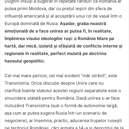
Dughin însuși a sugerat în repetate rânduri că România ar
putea primi Moldova, dar cu prețul ieșirii din sfera de
influență americană și al acceptării unui rol de vasal într-o
Europă dominată de Rusia.
Așadar, graba noastră
emoțională de a face unirea ar putea fi, în realitate,
împlinirea visului ideologilor ruși: o Românie Mare pe
hartă, dar mică, izolată și sfâșiată de conflicte interne și
regionale în realitate, perfect mulată pe doctrina
haosului geopolitic.
Cel mai mare pericol, cel mai evident ”măr otrăvit”, este
Transnistria. Orice discuție despre Unire care nu
clarifică
înainte
statutul acestei regiuni separatiste este o
sinucidere statală pentru România. Dacă unirea s-ar face
incluzând Transnistria (sub o formă de autonomie largă,
așa cum ar putea sugera Rusia într-un scenariu de
negociere), ar însemna, practic, aducerea trupelor rusești
pe teritoriul României, căci armata a 14-a și depozitul de la