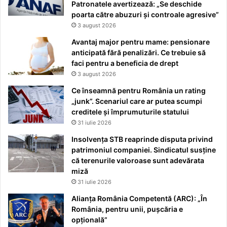
Patronatele avertizează: „Se deschide
poarta către abuzuri și controale agresive”
3 august 2026
Avantaj major pentru mame: pensionare
anticipată fără penalizări. Ce trebuie să
faci pentru a beneficia de drept
3 august 2026
Ce înseamnă pentru România un rating
„junk”. Scenariul care ar putea scumpi
creditele și împrumuturile statului
31 iulie 2026
Insolvența STB reaprinde disputa privind
patrimoniul companiei. Sindicatul susține
că terenurile valoroase sunt adevărata
miză
31 iulie 2026
Alianța România Competentă (ARC): „În
România, pentru unii, pușcăria e
opțională”