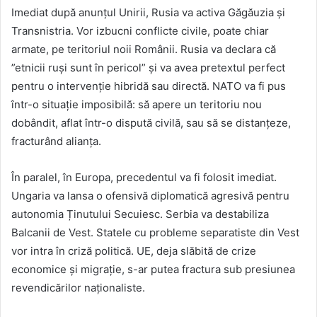
Imediat după anunțul Unirii, Rusia va activa Găgăuzia și
Transnistria. Vor izbucni conflicte civile, poate chiar
armate, pe teritoriul noii Românii. Rusia va declara că
”etnicii ruși sunt în pericol” și va avea pretextul perfect
pentru o intervenție hibridă sau directă. NATO va fi pus
într-o situație imposibilă: să apere un teritoriu nou
dobândit, aflat într-o dispută civilă, sau să se distanțeze,
fracturând alianța.
În paralel, în Europa, precedentul va fi folosit imediat.
Ungaria va lansa o ofensivă diplomatică agresivă pentru
autonomia Ținutului Secuiesc. Serbia va destabiliza
Balcanii de Vest. Statele cu probleme separatiste din Vest
vor intra în criză politică. UE, deja slăbită de crize
economice și migrație, s-ar putea fractura sub presiunea
revendicărilor naționaliste.