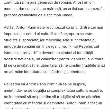
continuă să inspire generații de români. A fost un om
modest, dar cu o viziune măreață, un artist care a crezut în
puterea creativității de a schimba lumea.
Astăzi, Anton Pann este recunoscut ca unul dintre cei mai
importanți creatori ai culturii române, opera sa este
studiată și apreciată, iar melodiile sale sunt cântate cu
emoție de românii din întreaga lume. ”Finul Pepelei, cel
isteț ca un proverb” a devenit un simbol al identității
noastre naționale, un călăuzitor pentru generațiile viitoare.
El ne-a învățat să ne iubim țara, să ne cinstim tradițiile și să
ne afirmăm identitatea cu mândrie și demnitate.
Povestea lui Anton Pann continuă să ne inspire,
amintindu-ne de bogăția și complexitatea culturii noastre,
ne îndeamnă să ne păstrăm vii tradițiile și să ne afirmăm
identitatea cu mândrie și demnitate. Anton Pann a fost un