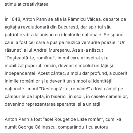
stimulat creativitatea.
În 1848, Anton Pann se afla la Râmnicu Vâlcea, departe de
agitația revoluționară din București, dar spiritul său
patriotic vibra la unison cu idealurile naționale. Se spune
că el a fost cel care a pus pe muzică versurile poeziei ”Un
răsunet” a lui Andrei Mureșanu. Așa s-a născut
”Deșteaptă-te, române!”, imnul care a inspirat și a
mobilizat poporul român, devenit simbolul unității și
independenței. Acest cântec, simplu dar profund, a cucerit
inimile românilor și a devenit un simbol al identității
naționale. Imnul ”Deșteaptă-te, române!” a fost cântat pe
câmpurile de luptă, în biserici, în școli, în casele oamenilor,
devenind reprezentarea speranței și a unității.
Anton Pann a fost ”acel Rouget de Lisle român”, cum l-a
numit George Călinescu, comparându-l cu autorul