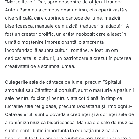
”Marseillezei”. Dar, spre deosebire de ofițerul francez,
Anton Pann nu a compus doar un imn, ci o operă vastă și
diversificată, care cuprinde cântece de lume, muzică
bisericească, manuale de muzică, traduceri și adaptări. A
fost un creator prolific, un artist neobosit care a lăsat în
urmă o moștenire impresionantă, o amprentă
inconfundabilă asupra culturii române. A fost un om
dedicat artei și culturii, un patriot care a crezut în puterea
creativității de a schimba lumea.
Culegerile sale de cântece de lume, precum ”Spitalul
amorului sau Cântătorul dorului”, sunt o mărturie a pasiunii
sale pentru folclor și pentru viața cotidiană, în timp ce
lucrările sale religioase, precum Doxastarul și Irmologhiu-
Catavasierul, sunt o dovadă a credinței și a dorinței sale de
a româniza muzica bisericească. Manualele sale de muzică
sunt o contribuție importantă la educația muzicală a
tinerilor. A fost un om care a iubit poporul român și care a