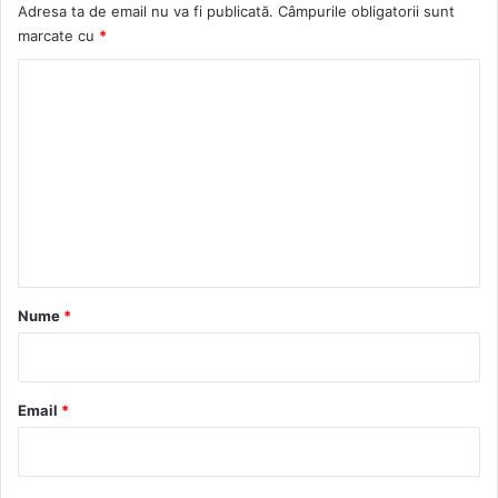
Adresa ta de email nu va fi publicată.
Câmpurile obligatorii sunt
marcate cu
*
C
o
m
e
n
t
a
r
Nume
*
i
u
*
Email
*