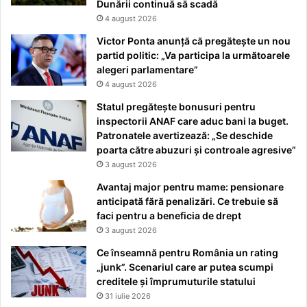
Dunării continuă să scadă
4 august 2026
Victor Ponta anunță că pregătește un nou
partid politic: „Va participa la următoarele
alegeri parlamentare”
4 august 2026
Statul pregătește bonusuri pentru
inspectorii ANAF care aduc bani la buget.
Patronatele avertizează: „Se deschide
poarta către abuzuri și controale agresive”
3 august 2026
Avantaj major pentru mame: pensionare
anticipată fără penalizări. Ce trebuie să
faci pentru a beneficia de drept
3 august 2026
Ce înseamnă pentru România un rating
„junk”. Scenariul care ar putea scumpi
creditele și împrumuturile statului
31 iulie 2026