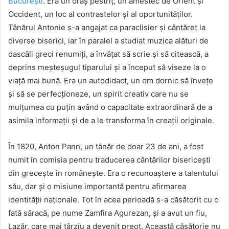
București
. Era un oraș pestriț, un amestec de Orient și
Occident, un loc al contrastelor și al oportunităților.
Tânărul Antonie s-a angajat ca paraclisier și cântăreț la
diverse biserici, iar în paralel a studiat muzica alături de
dascăli greci renumiți, a învățat să scrie și să citească, a
deprins meșteșugul tiparului și a început să viseze la o
viață mai bună. Era un autodidact, un om dornic să învețe
și să se perfecționeze, un spirit creativ care nu se
mulțumea cu puțin având o capacitate extraordinară de a
asimila informații și de a le transforma în creații originale.
În 1820, Anton Pann, un tânăr de doar 23 de ani, a fost
numit în comisia pentru traducerea cântărilor bisericești
din grecește în românește. Era o recunoaștere a talentului
său, dar și o misiune importantă pentru afirmarea
identității naționale. Tot în acea perioadă s-a căsătorit cu o
fată săracă, pe nume Zamfira Agurezan, și a avut un fiu,
Lazăr, care mai târziu a devenit preot. Această căsătorie nu