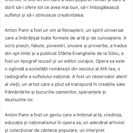
dorit să-i ofere tot ce avea mai bun, să-i îmbogățească
sufletul și să-i stimuleze creativitatea.
Anton Pann a fost un om al Renașterii, un spirit universal
care a îmbrățișat toate formele de artă și de cunoaștere. A
scris poezii, fabule, povestiri, snoave și proverbe, a tradus
din opt limbi și a publicat Sfânta Evanghelie de la Sibiu, a
fost un tipograf iscusit și un editor curajos. Opera sa este
o oglindă a societății românești din secolul al XIX-lea, o
radiografie a sufletului național. A fost un observator atent
al vieții, un artist care a știut să transpună în creațiile sale
frământările și bucuriile oamenilor, speranțele și
deziluziile lor.
Anton Pann a fost un geniu care a îmbinat arta, credința,
educația și naționalismul în opera sa, un adevărat arhivist
și colecționar de cântece populare, un interpret