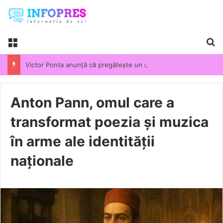
Menu
Ca
Victor Ponta anunță că pregătește un nou partid politic: „Va participa la următoarele alegeri parlamentare”
Anton Pann, omul care a
transformat poezia și muzica
în arme ale identității
naționale