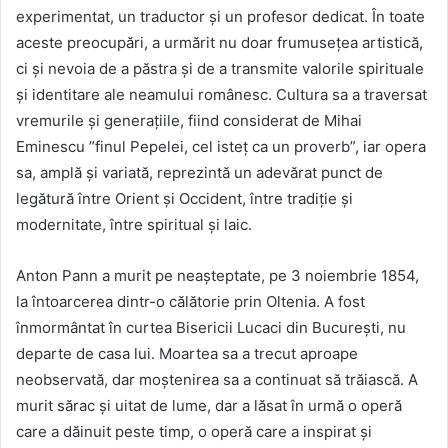
experimentat, un traductor și un profesor dedicat. În toate
aceste preocupări, a urmărit nu doar frumusețea artistică,
ci și nevoia de a păstra și de a transmite valorile spirituale
și identitare ale neamului românesc. Cultura sa a traversat
vremurile și generațiile, fiind considerat de Mihai
Eminescu ”finul Pepelei, cel isteț ca un proverb”, iar opera
sa, amplă și variată, reprezintă un adevărat punct de
legătură între Orient și Occident, între tradiție și
modernitate, între spiritual și laic.
Anton Pann a murit pe neașteptate, pe 3 noiembrie 1854,
la întoarcerea dintr-o călătorie prin Oltenia. A fost
înmormântat în curtea Bisericii Lucaci din București, nu
departe de casa lui. Moartea sa a trecut aproape
neobservată, dar moștenirea sa a continuat să trăiască. A
murit sărac și uitat de lume, dar a lăsat în urmă o operă
care a dăinuit peste timp, o operă care a inspirat și