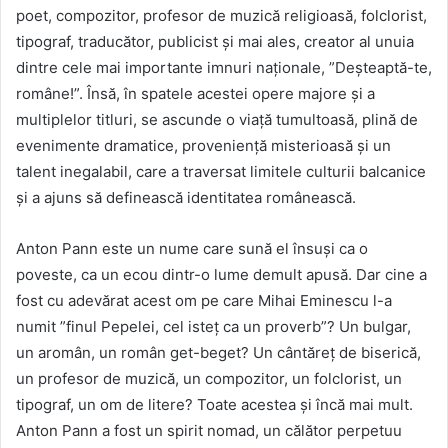
poet, compozitor, profesor de muzică religioasă, folclorist,
tipograf, traducător, publicist și mai ales, creator al unuia
dintre cele mai importante imnuri naționale, ”Deșteaptă-te,
române!”. Însă, în spatele acestei opere majore și a
multiplelor titluri, se ascunde o viață tumultoasă, plină de
evenimente dramatice, proveniență misterioasă și un
talent inegalabil, care a traversat limitele culturii balcanice
și a ajuns să definească identitatea românească.
Anton Pann este un nume care sună el însuși ca o
poveste, ca un ecou dintr-o lume demult apusă. Dar cine a
fost cu adevărat acest om pe care Mihai Eminescu l-a
numit ”finul Pepelei, cel isteț ca un proverb”? Un bulgar,
un aromân, un român get-beget? Un cântăreț de biserică,
un profesor de muzică, un compozitor, un folclorist, un
tipograf, un om de litere? Toate acestea și încă mai mult.
Anton Pann a fost un spirit nomad, un călător perpetuu