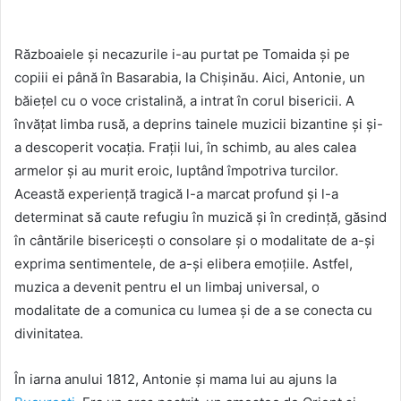
Războaiele și necazurile i-au purtat pe Tomaida și pe
copiii ei până în Basarabia, la Chișinău. Aici, Antonie, un
băiețel cu o voce cristalină, a intrat în corul bisericii. A
învățat limba rusă, a deprins tainele muzicii bizantine și și-
a descoperit vocația. Frații lui, în schimb, au ales calea
armelor și au murit eroic, luptând împotriva turcilor.
Această experiență tragică l-a marcat profund și l-a
determinat să caute refugiu în muzică și în credință, găsind
în cântările bisericești o consolare și o modalitate de a-și
exprima sentimentele, de a-și elibera emoțiile. Astfel,
muzica a devenit pentru el un limbaj universal, o
modalitate de a comunica cu lumea și de a se conecta cu
divinitatea.
În iarna anului 1812, Antonie și mama lui au ajuns la