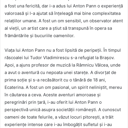
a fost una fericită, dar i-a adus lui Anton Pann o experiență
valoroasă și l-a ajutat să înțeleagă mai bine complexitatea
relațiilor umane. A fost un om sensibil, un observator atent
al vieții, un artist care a știut să transpună în opera sa
frământările și bucuriile oamenilor.
Viața lui Anton Pann nu a fost lipsită de peripeții. În timpul
răscoalei lui Tudor Vladimirescu s-a refugiat la Brașov.
Apoi, a ajuns profesor de muzică la Râmnicu Vâlcea, unde
a avut o aventură cu nepoata unei starețe. A divorțat de
prima soție și s-a recăsătorit cu o tânără de 18 ani,
Ecaterina. A fost un om pasional, un spirit neliniștit, mereu
în căutarea a ceva. Aceste aventuri amoroase și
peregrinări prin țară, i-au oferit lui Anton Pann o
perspectivă unică asupra societății românești. A cunoscut
oameni de toate felurile, a văzut locuri pitorești, a trăit
experiențe intense care i-au îmbogățit sufletul și i-au