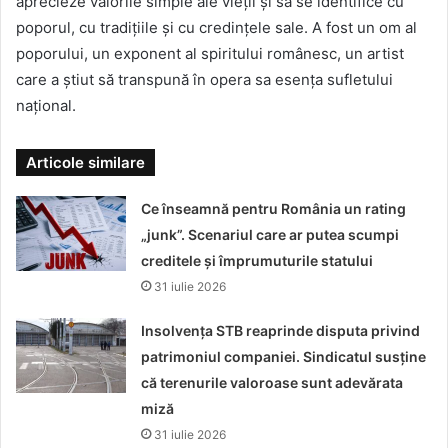
aprecieze valorile simple ale vieții și să se identifice cu
poporul, cu tradițiile și cu credințele sale. A fost un om al
poporului, un exponent al spiritului românesc, un artist
care a știut să transpună în opera sa esența sufletului
național.
Articole similare
Ce înseamnă pentru România un rating
„junk”. Scenariul care ar putea scumpi
creditele și împrumuturile statului
31 iulie 2026
Insolvența STB reaprinde disputa privind
patrimoniul companiei. Sindicatul susține
că terenurile valoroase sunt adevărata
miză
31 iulie 2026