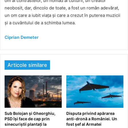
om al contrastelor, un nomad al culturii, un creator
neobosit, dar, dincolo de toate, a fost un român adevărat,
un om care a iubit viața și care a crezut în puterea muzicii
și a cuvântului de a schimba lumea.
Ciprian Demeter
Articole similare
Sub Bolojan și Gheorghiu,
Disputa privind apărarea
PSD își face de cap prin
anti-dronă a României. Un
sinecuriștii plantați la
fost șef al Armatei