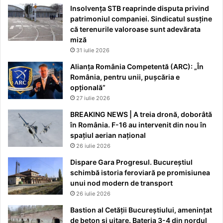
Insolvența STB reaprinde disputa privind
patrimoniul companiei. Sindicatul susține
că terenurile valoroase sunt adevărata
miză
31 iulie 2026
Alianța România Competentă (ARC): „În
România, pentru unii, pușcăria e
opțională”
27 iulie 2026
BREAKING NEWS | A treia dronă, doborâtă
în România. F-16 au intervenit din nou în
spațiul aerian național
26 iulie 2026
Dispare Gara Progresul. Bucureștiul
schimbă istoria feroviară pe promisiunea
unui nod modern de transport
26 iulie 2026
Bastion al Cetății Bucureștiului, amenințat
de beton și uitare. Bateria 3-4 din nordul