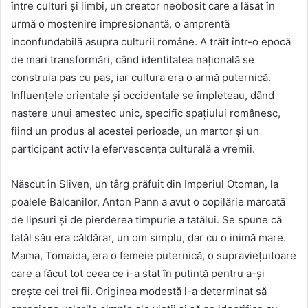
între culturi și limbi, un creator neobosit care a lăsat în
urmă o moștenire impresionantă, o amprentă
inconfundabilă asupra culturii române. A trăit într-o epocă
de mari transformări, când identitatea națională se
construia pas cu pas, iar cultura era o armă puternică.
Influențele orientale și occidentale se împleteau, dând
naștere unui amestec unic, specific spațiului românesc,
fiind un produs al acestei perioade, un martor și un
participant activ la efervescența culturală a vremii.
Născut în Sliven, un târg prăfuit din Imperiul Otoman, la
poalele Balcanilor, Anton Pann a avut o copilărie marcată
de lipsuri și de pierderea timpurie a tatălui. Se spune că
tatăl său era căldărar, un om simplu, dar cu o inimă mare.
Mama, Tomaida, era o femeie puternică, o supraviețuitoare
care a făcut tot ceea ce i-a stat în putință pentru a-și
crește cei trei fii. Originea modestă l-a determinat să