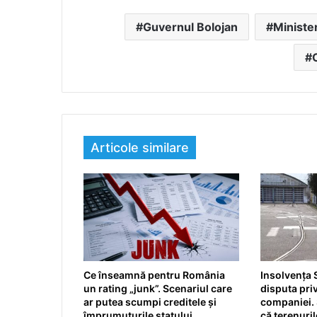
Guvernul Bolojan
Ministe
Articole similare
Ce înseamnă pentru România
Insolvența 
un rating „junk”. Scenariul care
disputa pri
ar putea scumpi creditele și
companiei. 
împrumuturile statului
că terenuri