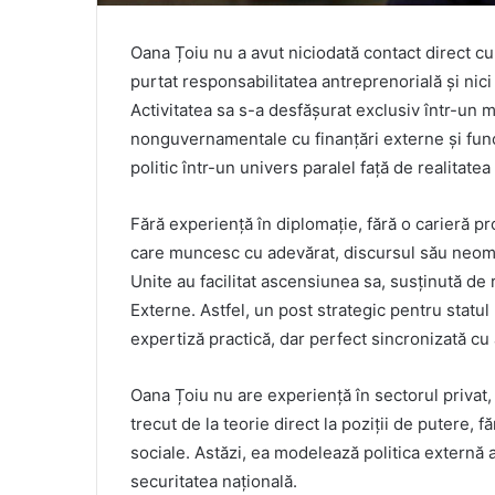
Oana Țoiu nu a avut niciodată contact direct cu
purtat responsabilitatea antreprenorială și nici 
Activitatea sa s-a desfășurat exclusiv într-un m
nonguvernamentale cu finanțări externe și funcț
politic într-un univers paralel față de realitat
Fără experiență în diplomație, fără o carieră pro
care muncesc cu adevărat, discursul său neomarx
Unite au facilitat ascensiunea sa, susținută de 
Externe. Astfel, un post strategic pentru statu
expertiză practică, dar perfect sincronizată cu
Oana Țoiu nu are experiență în sectorul privat,
trecut de la teorie direct la poziții de putere, 
sociale. Astăzi, ea modelează politica externă 
securitatea națională.