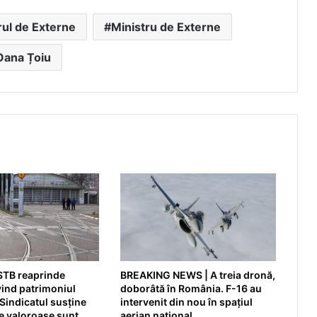
rul de Externe
Ministru de Externe
Oana Țoiu
STB reaprinde
BREAKING NEWS | A treia dronă,
vind patrimoniul
doborâtă în România. F-16 au
Sindicatul susține
intervenit din nou în spațiul
le valoroase sunt
aerian național