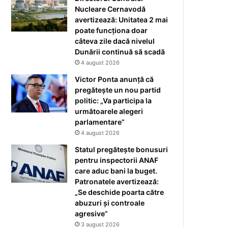
Nucleare Cernavodă
avertizează: Unitatea 2 mai
poate funcționa doar
câteva zile dacă nivelul
Dunării continuă să scadă
4 august 2026
Victor Ponta anunță că
pregătește un nou partid
politic: „Va participa la
următoarele alegeri
parlamentare”
4 august 2026
Statul pregătește bonusuri
pentru inspectorii ANAF
care aduc bani la buget.
Patronatele avertizează:
„Se deschide poarta către
abuzuri și controale
agresive”
3 august 2026