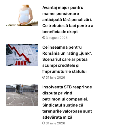
Avantaj major pentru
mame: pensionare
anticipată fără penalizări.
Ce trebuie să faci pentru a
beneficia de drept
3 august 2026
Ce înseamnă pentru
România un rating „junk”.
Scenariul care ar putea
scumpi creditele și
împrumuturile statului
31 iulie 2026
Insolvența STB reaprinde
disputa privind
patrimoniul companiei.
Sindicatul susține că
terenurile valoroase sunt
adevărata miză
31 iulie 2026