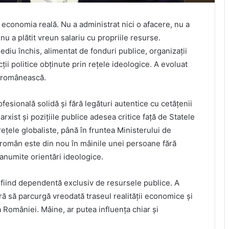
 economia reală. Nu a administrat nici o afacere, nu a
nu a plătit vreun salariu cu propriile resurse.
ediu închis, alimentat de fonduri publice, organizații
ii politice obținute prin rețele ideologice. A evoluat
ea românească.
fesională solidă și fără legături autentice cu cetățenii
ist și pozițiile publice adesea critice față de Statele
rețele globaliste, până în fruntea Ministerului de
l român este din nou în mâinile unei persoane fără
 anumite orientări ideologice.
 fiind dependentă exclusiv de resursele publice. A
fără să parcurgă vreodată traseul realității economice și
a României. Mâine, ar putea influența chiar și