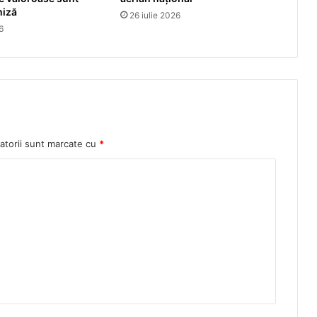
miză
26 iulie 2026
6
atorii sunt marcate cu
*