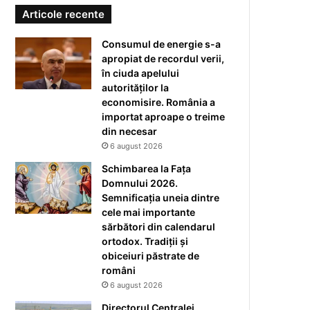
Articole recente
Consumul de energie s-a
apropiat de recordul verii,
în ciuda apelului
autorităților la
economisire. România a
importat aproape o treime
din necesar
6 august 2026
Schimbarea la Fața
Domnului 2026.
Semnificația uneia dintre
cele mai importante
sărbători din calendarul
ortodox. Tradiții și
obiceiuri păstrate de
români
6 august 2026
Directorul Centralei