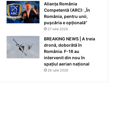
Alianța România
Competentă (ARC): „În
România, pentru unii,
pușcăria e opțională”
27 iulie 2026
BREAKING NEWS | A treia
dronă, doborâtă în
România. F-16 au
intervenit din nou în
spațiul aerian național
26 iulie 2026