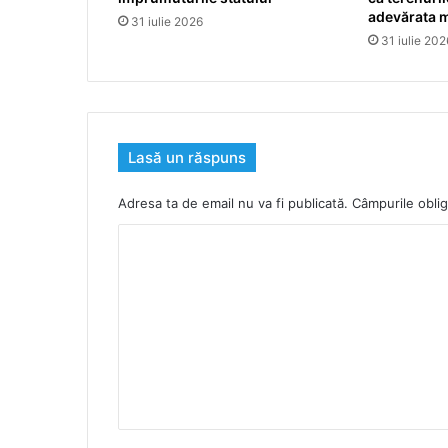
adevărata 
31 iulie 2026
31 iulie 202
Lasă un răspuns
Adresa ta de email nu va fi publicată.
Câmpurile oblig
C
o
m
e
n
t
a