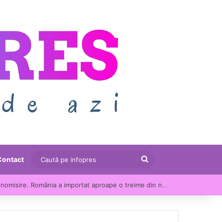
Caută
Contact
pe
Consumul de energie s-a apropiat de recordul verii, în ciuda apelului autorităților la economisire. România a importat aproape o treime din necesar
infopres