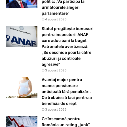
politic: „Va participa la
următoarele alegeri
parlamentare”
4 august 2026
Statul pregătește bonusuri
pentru inspectorii ANAF
care aduc bani la buget.
Patronatele avertizează:
„Se deschide poarta către
abuzuri și controale
agresive”
3 august 2026
Avantaj major pentru
mame: pensionare
anticipată fără penalizări.
Ce trebuie să faci pentru a
beneficia de drept
3 august 2026
Ce înseamnă pentru
România un rating „junk”.