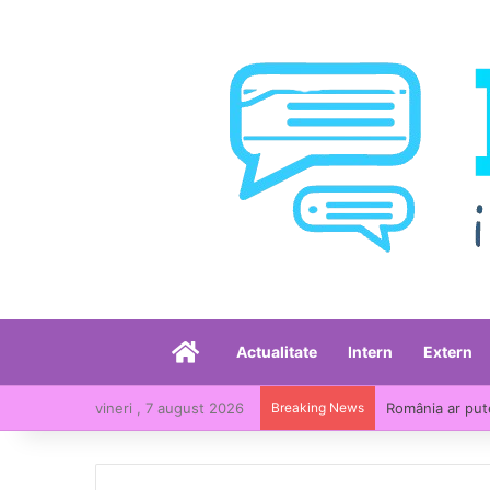
Acasă
Actualitate
Intern
Extern
vineri , 7 august 2026
Breaking News
România ar put