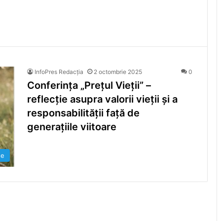
InfoPres Redacția
2 octombrie 2025
0
Conferința „Prețul Vieții” –
reflecție asupra valorii vieții și a
responsabilității față de
generațiile viitoare
se