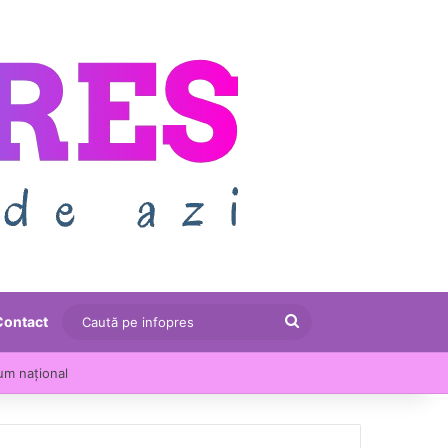
Caută
Contact
pe
um național
infopres