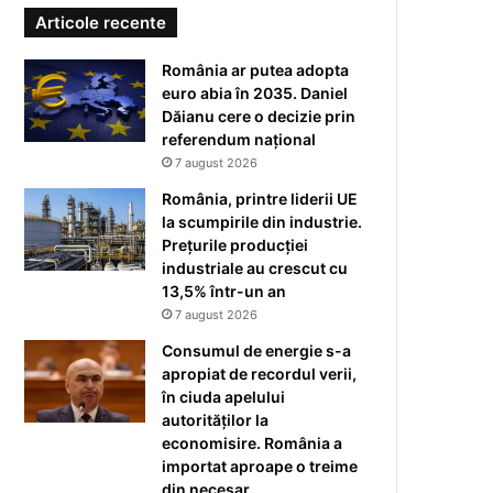
Articole recente
România ar putea adopta
euro abia în 2035. Daniel
Dăianu cere o decizie prin
referendum național
7 august 2026
România, printre liderii UE
la scumpirile din industrie.
Prețurile producției
industriale au crescut cu
13,5% într-un an
7 august 2026
Consumul de energie s-a
apropiat de recordul verii,
în ciuda apelului
autorităților la
economisire. România a
importat aproape o treime
din necesar