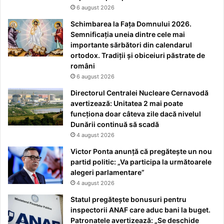
6 august 2026
Schimbarea la Fața Domnului 2026.
Semnificația uneia dintre cele mai
importante sărbători din calendarul
ortodox. Tradiții și obiceiuri păstrate de
români
6 august 2026
Directorul Centralei Nucleare Cernavodă
avertizează: Unitatea 2 mai poate
funcționa doar câteva zile dacă nivelul
Dunării continuă să scadă
4 august 2026
Victor Ponta anunță că pregătește un nou
partid politic: „Va participa la următoarele
alegeri parlamentare”
4 august 2026
Statul pregătește bonusuri pentru
inspectorii ANAF care aduc bani la buget.
Patronatele avertizează: „Se deschide