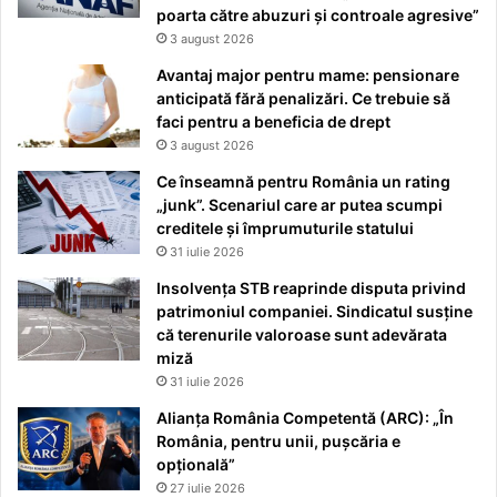
poarta către abuzuri și controale agresive”
3 august 2026
Avantaj major pentru mame: pensionare
anticipată fără penalizări. Ce trebuie să
faci pentru a beneficia de drept
3 august 2026
Ce înseamnă pentru România un rating
„junk”. Scenariul care ar putea scumpi
creditele și împrumuturile statului
31 iulie 2026
Insolvența STB reaprinde disputa privind
patrimoniul companiei. Sindicatul susține
că terenurile valoroase sunt adevărata
miză
31 iulie 2026
Alianța România Competentă (ARC): „În
România, pentru unii, pușcăria e
opțională”
27 iulie 2026